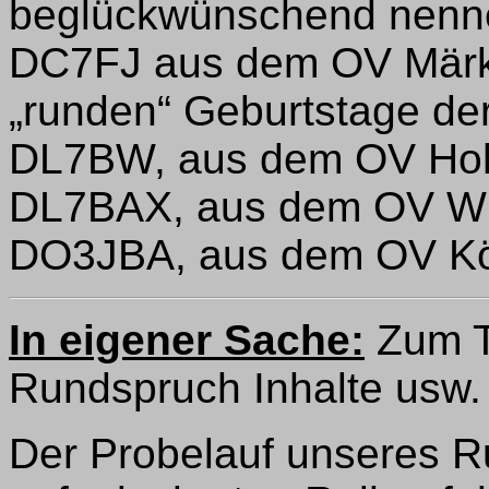
beglückwünschend nenne 
DC7FJ aus dem OV Märkis
„runden“ Geburtstage de
DL7BW, aus dem OV Hoh
DL7BAX, aus dem OV Wil
DO3JBA, aus dem OV Kö
In eigener Sache:
Zum T
Rundspruch Inhalte usw.
Der Probelauf unseres R