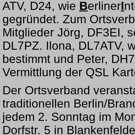
ATV, D24, wie
B
erliner
I
n
gegründet. Zum Ortsverb
Mitglieder Jörg, DF3EI, se
DL7PZ. Ilona, DL7ATV, w
bestimmt und Peter, DH7
Vermittlung der QSL Kart
Der Ortsverband veransta
traditionellen Berlin/Br
jedem 2. Sonntag im Mo
Dorfstr. 5 in Blankenfeld