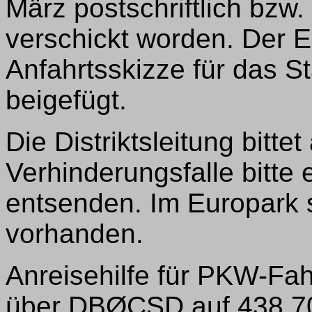
März postschriftlich bzw
verschickt worden. Der E
Anfahrtsskizze für das S
beigefügt.
Die Distriktsleitung bitt
Verhinderungsfalle bitte 
entsenden. Im Europark 
vorhanden.
Anreisehilfe für PKW-Fa
über DBØCSD auf 438,7