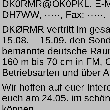
DK0RMR@OK0PKL, E-M
DH7WW, ·····, Fax: ·····.
DKØRMR vertritt im ges
15.08. – 15.09. den Son
bemannte deutsche Raum
160 m bis 70 cm in FM, 
Betriebsarten und über 
Wir hoffen auf euer Inte
euch am 24.05. im schö
können.