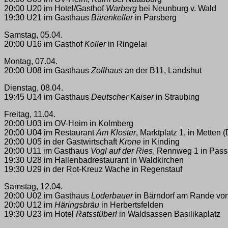
20:00 U20 im Hotel/Gasthof
Warberg
bei Neunburg v. Wald
19:30 U21 im Gasthaus
Bärenkeller
in Parsberg
Samstag, 05.04.
20:00 U16 im Gasthof
Koller
in Ringelai
Montag, 07.04.
20:00 U08 im Gasthaus
Zollhaus
an der B11, Landshut
Dienstag, 08.04.
19:45 U14 im Gasthaus
Deutscher Kaiser
in Straubing
Freitag, 11.04.
20:00 U03 im OV-Heim in Kolmberg
20:00 U04 im Restaurant
Am Kloster
, Marktplatz 1, in Metten 
20:00 U05 in der Gastwirtschaft
Krone
in Kinding
20:00 U11 im Gasthaus
Vogl auf der Ries
, Rennweg 1 in Pas
19:30 U28 im Hallenbadrestaurant in Waldkirchen
19:30 U29 in der Rot-Kreuz Wache in Regenstauf
Samstag, 12.04.
20:00 U02 im Gasthaus
Loderbauer
in Bärndorf am Rande vo
20:00 U12 im
Häringsbräu
in Herbertsfelden
19:30 U23 im Hotel
Ratsstüberl
in Waldsassen Basilikaplatz