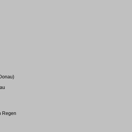
(Donau)
sau
n Regen