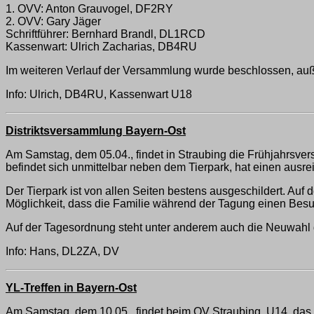
1. OVV: Anton Grauvogel, DF2RY
2. OVV: Gary Jäger
Schriftführer: Bernhard Brandl, DL1RCD
Kassenwart: Ulrich Zacharias, DB4RU
Im weiteren Verlauf der Versammlung wurde beschlossen, a
Info: Ulrich, DB4RU, Kassenwart U18
Distriktsversammlung Bayern-Ost
Am Samstag, dem 05.04., findet in Straubing die Frühjahrsvers
befindet sich unmittelbar neben dem Tierpark, hat einen aus
Der Tierpark ist von allen Seiten bestens ausgeschildert. Au
Möglichkeit, dass die Familie während der Tagung einen Besu
Auf der Tagesordnung steht unter anderem auch die Neuwahl d
Info: Hans, DL2ZA, DV
YL-Treffen in Bayern-Ost
Am Samstag, dem 10.05., findet beim OV Straubing, U14, das YL