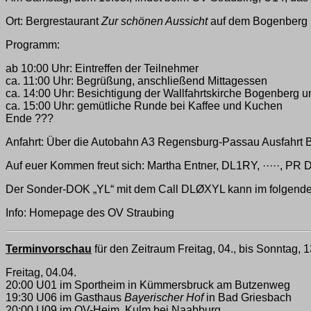
Ort: Bergrestaurant
Zur schönen Aussicht
auf dem Bogenberg
Programm:
ab 10:00 Uhr: Eintreffen der Teilnehmer
ca. 11:00 Uhr: Begrüßung, anschließend Mittagessen
ca. 14:00 Uhr: Besichtigung der Wallfahrtskirche Bogenber
ca. 15:00 Uhr: gemütliche Runde bei Kaffee und Kuchen
Ende ???
Anfahrt: Über die Autobahn A3 Regensburg-Passau Ausfahrt 
Auf euer Kommen freut sich: Martha Entner, DL1RY, ·····, 
Der Sonder-DOK „YL“ mit dem Call DLØXYL kann im folgenden Z
Info: Homepage des OV Straubing
Terminvorschau
für den Zeitraum Freitag, 04., bis Sonntag, 1
Freitag, 04.04.
20:00 U01 im Sportheim in Kümmersbruck am Butzenweg
19:30 U06 im Gasthaus
Bayerischer Hof
in Bad Griesbach
20:00 U09 im OV-Heim, Kulm bei Naabburg