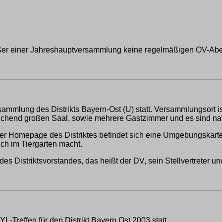
ußer einer Jahreshauptversammlung keine regelmäßigen OV-Ab
ammlung des Distrikts Bayern-Ost (U) statt. Versammlungsort is
reichend großen Saal, sowie mehrere Gastzimmer und es sind n
f der Homepage des Distriktes befindet sich eine Umgebungskart
ch im Tiergarten macht.
es Distriktsvorstandes, das heißt der DV, sein Stellvertreter
-Treffen für den Distrikt Bayern Ost 2003 statt.