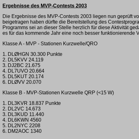
Ergebnisse des MVP-Contests 2003
Die Ergebnisse des MVP-Contests 2003 liegen nun geprüft vor
beigetragen haben dürfte die Bereitstellung des Contestpro
Programms sei an dieser Stelle herzlich für diese Aktivität 
es für das kommende Jahr eine noch besser funktionierende 
Klasse A - MVP - Stationen Kurzwelle/QRO
1. DLØHGN 30.300 Punkte
2. DL5KVV 24.119
3. DJ2BC 21.675
4. DL7UVO 20.664
5. DL5KUT 20.174
6. DLØVV 20.070
Klasse B - MVP-Stationen Kurzwelle QRP (<15 W)
1. DL3KVR 18.837 Punkte
2. DL2VC 14.673
3. DL3KUD 11.440
4. DL6KWN 4560
5. DL2NYC 2208
6. DM2AOC 1340