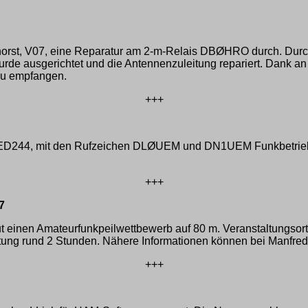
rst, V07, eine Reparatur am 2-m-Relais DBØHRO durch. Durch
e ausgerichtet und die Antennenzuleitung repariert. Dank an al
zu empfangen.
+++
ED244, mit den Rufzeichen DLØUEM und DN1UEM Funkbetrieb d
+++
7
 einen Amateurfunkpeilwettbewerb auf 80 m. Veranstaltungsort
ltung rund 2 Stunden. Nähere Informationen können bei Manfre
+++