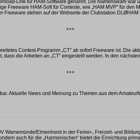
nload-Link für HAM-Software genannt. Die Namenswahl war ung
hige Freeware HAM-Soft für Conteste, wie „HAM MVP“ für den M
rer Freeware stehen auf der Webseite der Clubstation DLØHAM
+++
reitetes Contest-Programm „CT“ ab sofort Freeware ist. Die ak
ht, dass die Arbeiten an „CT“ eingestellt werden. In den nächs
+++
bar. Aktuelle News und Meinung zu Themen aus dem Amateurfun
OV Warnemünde/Elmenhorst in der Ferien-, Freizeit- und Bildun
sondern auch für die „Harmonischen“ bietet die Einrichtung pri