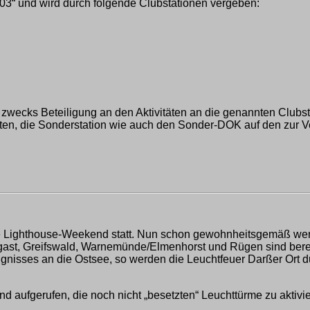
GA03“ und wird durch folgende Clubstationen vergeben:
 zwecks Beteiligung an den Aktivitäten an die genannten Clu
eten, die Sonderstation wie auch den Sonder-DOK auf den zur 
nte Lighthouse-Weekend statt. Nun schon gewohnheitsgemäß wer
st, Greifswald, Warnemünde/Elmenhorst und Rügen sind bereits
reignisses an die Ostsee, so werden die Leuchtfeuer Darßer O
d aufgerufen, die noch nicht „besetzten“ Leuchttürme zu akti