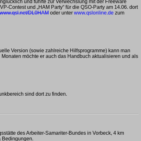
lücklich und führte zur Verwechslung mit der Freeware
VP-Contest und „HAM Party“ für die QSO-Party am 14.06. dort
www.qsl.net/DL0HAM
oder unter
www.qslonline.de
zum
tuelle Version (sowie zahlreiche Hilfsprogramme) kann man
ten Monaten möchte er auch das Handbuch aktualisieren und als
kbereich sind dort zu finden.
gsstätte des Arbeiter-Samariter-Bundes in Vorbeck, 4 km
ma Bedingungen.