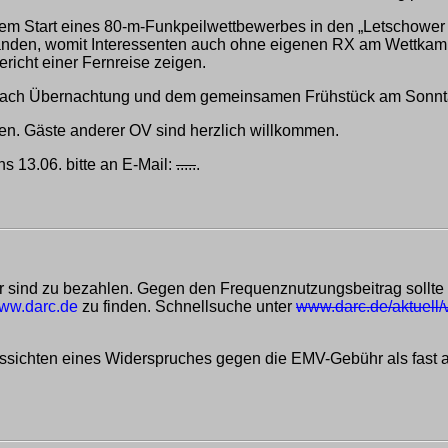
dem Start eines 80-m-Funkpeilwettbewerbes in den „Letschower 
rhanden, womit Interessenten auch ohne eigenen RX am Wettka
icht einer Fernreise zeigen.
. Nach Übernachtung und dem gemeinsamen Frühstück am Sonntag
en. Gäste anderer OV sind herzlich willkommen.
 13.06. bitte an E-Mail:
.....
.
sind zu bezahlen. Gegen den Frequenznutzungsbeitrag sollte 
ww.darc.de
zu finden. Schnellsuche unter
www.darc.de/aktuell/
ssichten eines Widerspruches gegen die EMV-Gebühr als fast 