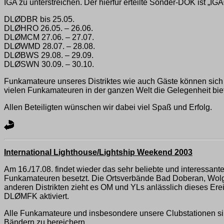
IGA zu unterstreichen. Der hierfür erteilte Sonder-DOK ist „I
DLØDBR bis 25.05.
DLØHRO 26.05. – 26.06.
DLØMCM 27.06. – 27.07.
DLØWMD 28.07. – 28.08.
DLØBWS 29.08. – 29.09.
DLØSWN 30.09. – 30.10.
Funkamateure unseres Distriktes wie auch Gäste können sich
vielen Funkamateuren in der ganzen Welt die Gelegenheit bi
Allen Beteiligten wünschen wir dabei viel Spaß und Erfolg.
International Lighthouse/Lightship Weekend 2003
Am 16./17.08. findet wieder das sehr beliebte und interessa
Funkamateuren besetzt. Die Ortsverbände Bad Doberan, Wolga
anderen Distrikten zieht es OM und YLs anlässlich dieses E
DLØMFK aktiviert.
Alle Funkamateure und insbesondere unsere Clubstationen sin
Bändern zu bereichern.