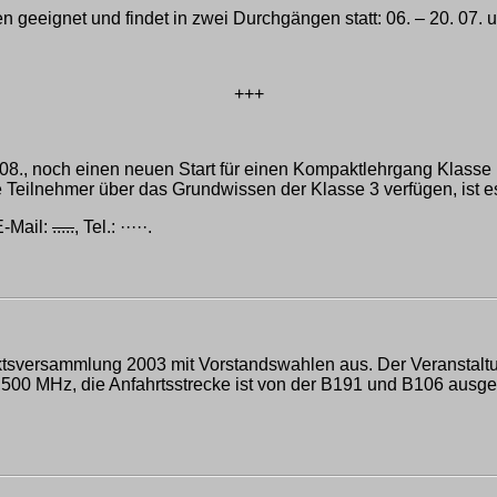
en geeignet und findet in zwei Durchgängen statt: 06. – 20. 07. 
+++
08., noch einen neuen Start für einen Kompaktlehrgang Klasse 1 
 Teilnehmer über das Grundwissen der Klasse 3 verfügen, ist es
E-Mail:
.....
, Tel.: ·····.
riktsversammlung 2003 mit Vorstandswahlen aus. Der Veranstaltun
,500 MHz, die Anfahrtsstrecke ist von der B191 und B106 ausges