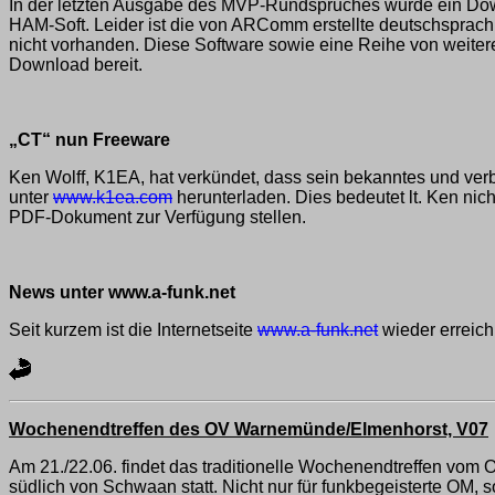
In der letzten Ausgabe des MVP-Rundspruches wurde ein Dow
HAM-Soft. Leider ist die von ARComm erstellte deutschsprac
nicht vorhanden. Diese Software sowie eine Reihe von weite
Download bereit.
„CT“ nun Freeware
Ken Wolff, K1EA, hat verkündet, dass sein bekanntes und verb
unter
www.k1ea.com
herunterladen. Dies bedeutet lt. Ken nic
PDF-Dokument zur Verfügung stellen.
News unter www.a-funk.net
Seit kurzem ist die Internetseite
www.a-funk.net
wieder erreich
Wochenendtreffen des OV Warnemünde/Elmenhorst, V07
Am 21./22.06. findet das traditionelle Wochenendtreffen vom 
südlich von Schwaan statt. Nicht nur für funkbegeisterte OM, 