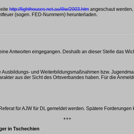
Seite
http://lighthouses.net.au/illw/2003.htm
angeschaut werden, T
htfeuer (sogen. FED-Nummern) herunterladen.
 keine Antworten eingegangen. Deshalb an dieser Stelle das Wic
 die Ausbildungs- und Weiterbildungsmaßnahmen bzw. Jugendma
kter aus der Sicht des Ortsverbandes haben. Für die Anmeldun
ferat für AJW für DL gemeldet werden. Spätere Forderungen k
+++
äger in Tschechien