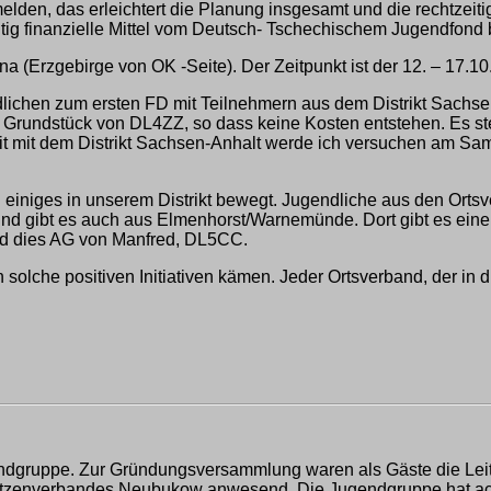
elden, das erleichtert die Planung insgesamt und die rechtzeit
tig finanzielle Mittel vom Deutsch- Tschechischem Jugendfond 
na (Erzgebirge von OK -Seite). Der Zeitpunkt ist der 12. – 17.
dlichen zum ersten FD mit Teilnehmern aus dem Distrikt Sachs
dem Grundstück von DL4ZZ, so dass keine Kosten entstehen. Es st
eit mit dem Distrikt Sachsen-Anhalt werde ich versuchen am S
ch einiges in unserem Distrikt bewegt. Jugendliche aus den Or
d gibt es auch aus Elmenhorst/Warnemünde. Dort gibt es eine f
ird dies AG von Manfred, DL5CC.
olche positiven Initiativen kämen. Jeder Ortsverband, der in d
endgruppe. Zur Gründungsversammlung waren als Gäste die Lei
tzenverbandes Neubukow anwesend. Die Jugendgruppe hat acht