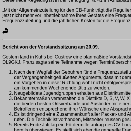
Diese neue Regelung ist in der Verfügung Nr. 41 im Amtsblat
„Mit der Allgemeinzuteilung für den CB-Funk trägt die Reguli
jetzt nicht mehr vor Inbetriebnahme ihres Gerätes eine Frequ
Frequenzzuteilung und die jährlichen Kosten für die Frequenzn
Bericht von der Vorstandssitzung am 20.09.
Gestern fand in Kuhs bei Güstrow eine planmäßige Vorstandsi
DL9GKJ. Franz sagte seine Teilnahme wegen Terminüberschne
Nach dem Wegfall der Gebühren für die Frequenzzuteil
der Vergangenheit geäußerten Argumente, dass mit dem W
ein Vorgehen in dieser Richtung wohl nicht erfolgverspr
am kommenden Wochenende tätig zu werden.
Neugebildete Jugendgruppen erhalten aus Distriktsmittel
Bekanntermaßen veranstalten die Distrikte D, S, V, W, X 
die beiden besten Ortsverbände und Ausbilder mit einer
Betroffenen entsprechend ihrer Wünsche eine Absprache
Es ist dringend eine Zusammenkunft aller Packet- und 
rufen. Die Technik ist vorhanden, Mitstreiter müssen g
Bereits Ende Juli lag ein Fördermittelantrag des OV Lu
bereits überwiesen. Es stellt sich aber die generelle Fr