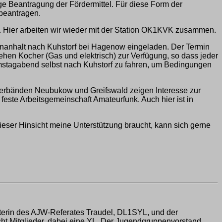
ige Beantragung der Fördermittel. Für diese Form der
beantragen.
10. Hier arbeiten wir wieder mit der Station OK1KVK zusammen.
enanhalt nach Kuhstorf bei Hagenow eingeladen. Der Termin
ehen Kocher (Gas und elektrisch) zur Verfügung, so dass jeder
amstagabend selbst nach Kuhstorf zu fahren, um Bedingungen
tsverbänden Neubukow und Greifswald zeigen Interesse zur
este Arbeitsgemeinschaft Amateurfunk. Auch hier ist in
ieser Hinsicht meine Unterstützung braucht, kann sich gerne
terin des AJW-Referates Traudel, DL1SYL, und der
 Mitglieder, dabei eine YL. Der Jugendgruppenvorstand