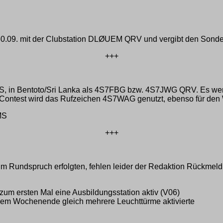
 30.09. mit der Clubstation DLØUEM QRV und vergibt den Son
+++
MS, in Bentoto/Sri Lanka als 4S7FBG bzw. 4S7JWG QRV. Es we
WAG-Contest wird das Rufzeichen 4S7WAG genutzt, ebenso für 
MS
+++
m Rundspruch erfolgten, fehlen leider der Redaktion Rückmel
zum ersten Mal eine Ausbildungsstation aktiv (V06)
esem Wochenende gleich mehrere Leuchttürme aktivierte