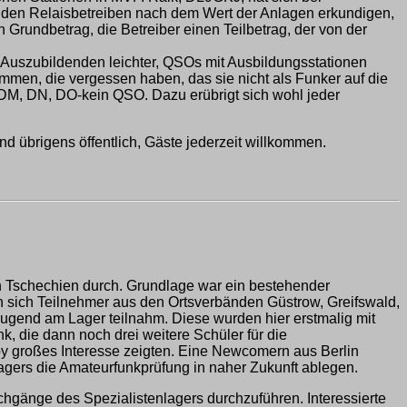
i den Relaisbetreiben nach dem Wert der Anlagen erkundigen,
n Grundbetrag, die Betreiber einen Teilbetrag, der von der
en Auszubildenden leichter, QSOs mit Ausbildungsstationen
en, die vergessen haben, das sie nicht als Funker auf die
DM, DN, DO-kein QSO. Dazu erübrigt sich wohl jeder
nd übrigens öffentlich, Gäste jederzeit willkommen.
n Tschechien durch. Grundlage war ein bestehender
 sich Teilnehmer aus den Ortsverbänden Güstrow, Greifswald,
ugend am Lager teilnahm. Diese wurden hier erstmalig mit
, die dann noch drei weitere Schüler für die
by großes Interesse zeigten. Eine Newcomern aus Berlin
ers die Amateurfunkprüfung in naher Zukunft ablegen.
rchgänge des Spezialistenlagers durchzuführen. Interessierte