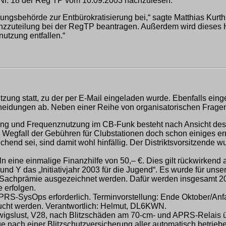
t Nr. 18 der Reg TP vom 10.09.2003 nachzulesen.
erungsbehörde zur Entbürokratisierung bei,“ sagte Matthias Ku
enzzuteilung bei der RegTP beantragen. Außerdem wird dieses H
utzung entfallen.“
tzung statt, zu der per E-Mail eingeladen wurde. Ebenfalls e
idungen ab. Neben einer Reihe von organisatorischen Fragen
ung und Frequenznutzung im CB-Funk besteht nach Ansicht de
egfall der Gebühren für Clubstationen doch schon einiges erre
echend sei, sind damit wohl hinfällig. Der Distriktsvorsitzende
n eine einmalige Finanzhilfe von 50,– €. Dies gilt rückwirkend 
und Y das „Initiativjahr 2003 für die Jugend“. Es wurde für unse
 Sachprämie ausgezeichnet werden. Dafür werden insgesamt 200,
 erfolgen.
APRS-SysOps erforderlich. Terminvorstellung: Ende Oktober/An
esucht werden. Verantwortlich: Helmut, DL6KWN.
dwigslust, V28, nach Blitzschäden am 70-cm- und APRS-Relais üb
age nach einer Blitzschutzversicherung aller automatisch betrie