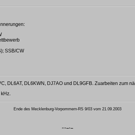
innerungen:
W
ettbewerb
AG); SSB/CW
2VC, DL6AT, DL6KWN, DJ7AO und DL9GFB. Zuarbeiten zum nä
 kHz.
Ende des Mecklenburg-Vorpommern-RS 9/03 vom 21.09.2003
···–·–