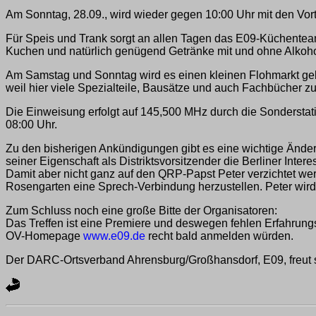
Am Sonntag, 28.09., wird wieder gegen 10:00 Uhr mit den Vor
Für Speis und Trank sorgt an allen Tagen das E09-Küchenteam
Kuchen und natürlich genügend Getränke mit und ohne Alkoho
Am Samstag und Sonntag wird es einen kleinen Flohmarkt geb
weil hier viele Spezialteile, Bausätze und auch Fachbücher zu
Die Einweisung erfolgt auf 145,500 MHz durch die Sonderst
08:00 Uhr.
Zu den bisherigen Ankündigungen gibt es eine wichtige Änder
seiner Eigenschaft als Distriktsvorsitzender die Berliner I
Damit aber nicht ganz auf den QRP-Papst Peter verzichtet w
Rosengarten eine Sprech-Verbindung herzustellen. Peter wi
Zum Schluss noch eine große Bitte der Organisatoren:
Das Treffen ist eine Premiere und deswegen fehlen Erfahrun
OV-Homepage
www.e09.de
recht bald anmelden würden.
Der DARC-Ortsverband Ahrensburg/Großhansdorf, E09, freut s