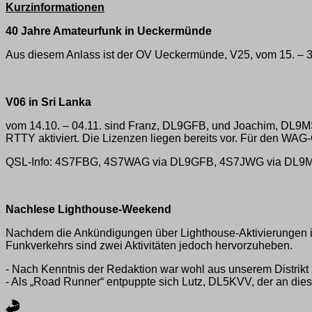
Kurzinformationen
40 Jahre Amateurfunk in Ueckermünde
Aus diesem Anlass ist der OV Ueckermünde, V25, vom 15. –
V06 in Sri Lanka
vom 14.10. – 04.11. sind Franz, DL9GFB, und Joachim, DL9
RTTY aktiviert. Die Lizenzen liegen bereits vor. Für den 
QSL-Info: 4S7FBG, 4S7WAG via DL9GFB, 4S7JWG via DL9
Nachlese Lighthouse-Weekend
Nachdem die Ankündigungen über Lighthouse-Aktivierungen i
Funkverkehrs sind zwei Aktivitäten jedoch hervorzuheben.
- Nach Kenntnis der Redaktion war wohl aus unserem Distrikt 
- Als „Road Runner“ entpuppte sich Lutz, DL5KVV, der an di