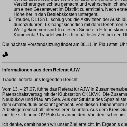
Versicherungen schlau gemacht und wahrscheinlich etwa
um einen Gesamtwert im Distrikt zu ermitteln. Nach erster
Höhe her in den Betriebskosten untergeht.
Traudel, DL1SYL, schlug vor, die Aktivitäten der Ausbil
durchzuführen. Es hängt sicherlich mit dem Benehmen e
Welt gekommen sind. In diesem Sinne ein Erlebniskomm
Kommentar! Traudel wird sich in nächster Zeit bei den
Die nächste Vorstandsitzung findet am 08.11. in Plau statt, U
Informationen aus dem Referat AJW
Traudel lieferte uns folgenden Bericht:
Vom 13. – 27.07. führte das Referat für AJW in Zusammenarbe
Patenschaftsvertrag mit der Klubstation OK1KVK. Die Zusamm
Neubukow und Plau am See. Aus der Struktur des Spezialisten
dem Amateurfunk bekannt gemacht. Von diesen Teilnehmern sind
Arbeitsgemeinschaft interessieren konnten. Aus dem Kreis Gü
möchte sich beim OV Potsdam anmelden. Von den tschechische
Ich denke, damit haben wir unser Ziel erreicht. Im Ergebnis d