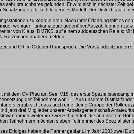
s sehr brauchbares gefunden. Er wird sich in nächster Zeit be
 Schätzung ergibt sich folgendes Modell: Der Distrikt trägt eine
dungsstationen zu koordinieren. Nach ihrer Erfahrung fällt es d
iniger weniger Funkamateure gegenüber Auszubildenden zusamm
entar von Klaus, DM7KS, auf einem süddeutschen Relais: Mit 
 DN-Rufzeicheninhabern melden.
hrzeit und Ort im Oktober-Rundspruch. Die Vorstandssitzungen si
it mit dem OV Plau am See, V18, das erste Spezialistencamp i
ensetzung der Teilnehmer war 1:1. Aus unserem Distrikt fanden
lagers ergab sich, dass auch eine kleine Gruppe der Rotkreuzj
 jetzt drei Mitglieder unserer Arbeitsgemeinschaft Amateurfunk
strow nahmen weiterhin zwei Schüler teil, die an unserem Hob
n Teilnehmern möchten sieben Teilnehmer des Spezialistenlag
ieses Erfolges haben die Partner geplant, im Jahr 2003 zwei Du