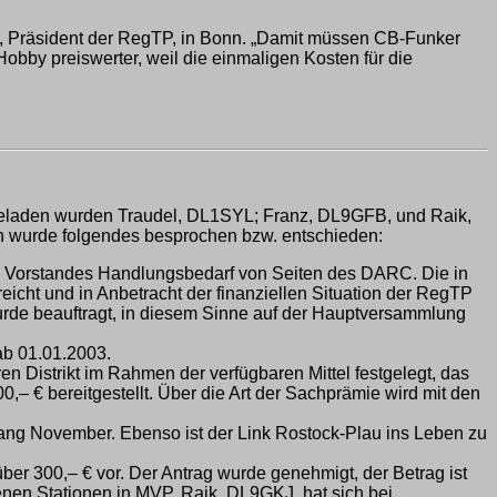
rth, Präsident der RegTP, in Bonn. „Damit müssen CB-Funker
obby preiswerter, weil die einmaligen Kosten für die
ingeladen wurden Traudel, DL1SYL; Franz, DL9GFB, und Raik,
 wurde folgendes besprochen bzw. entschieden:
s Vorstandes Handlungsbedarf von Seiten des DARC. Die in
icht und in Anbetracht der finanziellen Situation der RegTP
 wurde beauftragt, in diesem Sinne auf der Hauptversammlung
ab 01.01.2003.
ren Distrikt im Rahmen der verfügbaren Mittel festgelegt, das
– € bereitgestellt. Über die Art der Sachprämie wird mit den
fang November. Ebenso ist der Link Rostock-Plau ins Leben zu
er 300,– € vor. Der Antrag wurde genehmigt, der Betrag ist
benen Stationen in MVP. Raik, DL9GKJ, hat sich bei