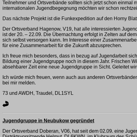
Teilnehmer und Ortsverbände sollten sich jetzt schon einmal m
internationalen Jugendbegegnung möchten wir schon rechtzei
Das nächste Projekt ist die Funkexpedition auf den Horny Blat
Der Ortsverband Hagenow, V19, hat alle interessierten Jugen
ist der 20. – 22.09. Die Übernachtung erfolgt in Zelten auf 
sich selbst versorgen kann. Im Interesse einer Zusammenarb
für eine Zusammenarbeit für die Zukunft abzusprechen.
Ich freue mich besonders, dass in bezug auf Jugendarbeit si
Bildung einer Jugendgruppe noch in diesem Jahr. Frischen Win
absehbarer Zeit eine neue Jugendgruppe in Sicht. Geleitet w
Ich würde mich freuen, wenn auch aus anderen Ortsverbänden s
bei mir melden.
73 und AWDH, Traudel, DL1SYL
Jugendgruppe in Neubukow gegründet
Der Ortsverband Doberan, V06, hat seit dem 02.09. eine Jug
Distriktsvorsitzende Helmut, DL6KWN, im Klubraum des Schü