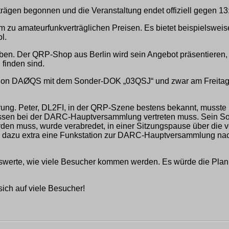
trägen begonnen und die Veranstaltung endet offiziell gegen 1
 zu amateurfunkverträglichen Preisen. Es bietet beispielsweis
l.
en. Der QRP-Shop aus Berlin wird sein Angebot präsentieren, 
 finden sind.
ation DAØQS mit dem Sonder-DOK „03QSJ“ und zwar am Freitag
ung. Peter, DL2FI, in der QRP-Szene bestens bekannt, musste l
nteressen bei der DARC-Hauptversammlung vertreten muss. Sein 
erden muss, wurde verabredet, in einer Sitzungspause über d
rd dazu extra eine Funkstation zur DARC-Hauptversammlung na
gswerte, wie viele Besucher kommen werden. Es würde die Plan
ich auf viele Besucher!