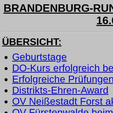
BRANDENBURG-RUN
16.
ÜBERSICHT:
Geburtstage
DO-Kurs erfolgreich b
Erfolgreiche Prüfunge
Distrikts-Ehren-Award
OV Neißestadt Forst ak
OV Fürstenwalde beim 