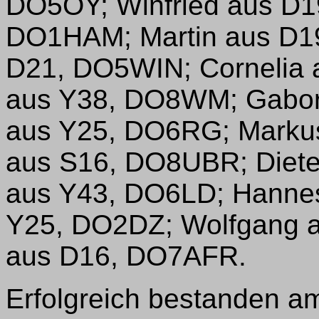
DO5OY; Winfried aus D1
DO1HAM; Martin aus D19
D21, DO5WIN; Cornelia
aus Y38, DO8WM; Gabor
aus Y25, DO6RG; Marku
aus S16, DO8UBR; Diete
aus Y43, DO6LD; Hannes
Y25, DO2DZ; Wolfgang 
aus D16, DO7AFR.
Erfolgreich bestanden am