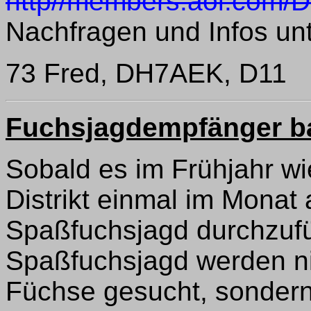
http//members.aol.com
Nachfragen und Infos unt
73 Fred, DH7AEK, D11
Fuchsjagdempfänger b
Sobald es im Frühjahr wi
Distrikt einmal im Mona
Spaßfuchsjagd durchzufü
Spaßfuchsjagd werden ni
Füchse gesucht, sondern 