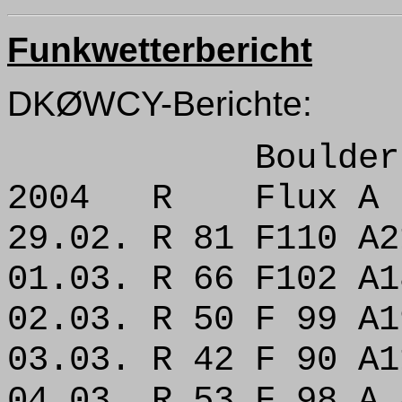
Funkwetterbericht
DKØWCY-Berichte:
Boulder |
2004 R Flux A
29.02. R 81 F110 A2
01.03. R 66 F102 A1
02.03. R 50 F 99 A1
03.03. R 42 F 90 A1
04.03. R 53 F 98 A 