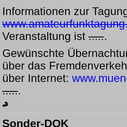
Informationen zur Tagun
www.amateurfunktagung
Veranstaltung ist
.....
.
Gewünschte Übernachtun
über das Fremdenverkeh
über Internet:
www.muenc
.....
.
Sonder-DOK