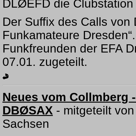
DLØEFD die Clubstation
Der Suffix des Calls vo
Funkamateure Dresden“
Funkfreunden der EFA D
07.01. zugeteilt.
Neues vom Collmberg - 
DBØSAX
- mitgeteilt v
Sachsen