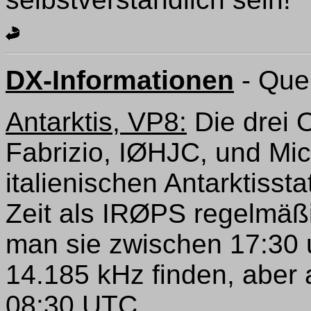
DX-Informationen
- Que
Antarktis, VP8:
Die drei O
Fabrizio, IØHJC, und Mi
italienischen Antarktisst
Zeit als IRØPS regelmäßig
man sie zwischen 17:30
14.185 kHz finden, aber
08:30 UTC.