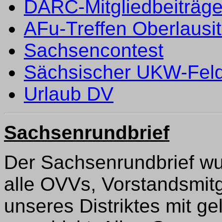
DARC-Mitgliedbeiträg
AFu-Treffen Oberlausi
Sachsencontest
Sächsischer UKW-Feld
Urlaub DV
Sachsenrundbrief
Der Sachsenrundbrief wu
alle OVVs, Vorstandsmitg
unseres Distriktes mit ge