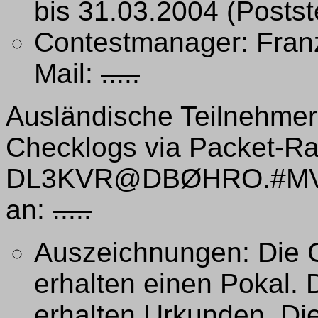
bis 31.03.2004 (Posts
Contestmanager: Franz
Mail:
.....
Ausländische Teilnehmer
Checklogs via Packet-Ra
DL3KVR@DBØHRO.#MVP.
an:
.....
Auszeichnungen: Die G
erhalten einen Pokal. D
erhalten Urkunden. Di