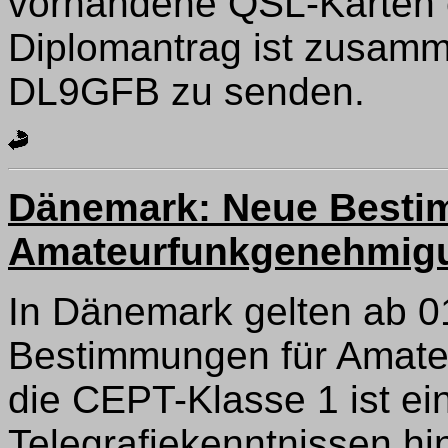
vorhandene QSL-Karten 
Diplomantrag ist zusamm
DL9GFB zu senden.
Dänemark: Neue Besti
Amateurfunkgenehmig
In Dänemark gelten ab 0
Bestimmungen für Amate
die CEPT-Klasse 1 ist e
Telegrafiekenntnissen hinf