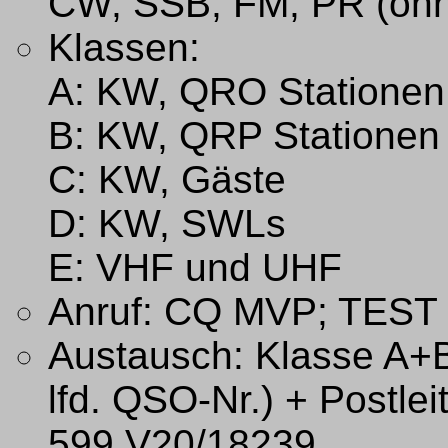
CW, SSB, FM, PR (ohn
Klassen:
A: KW, QRO Statione
B: KW, QRP Stationen
C: KW, Gäste
D: KW, SWLs
E: VHF und UHF
Anruf: CQ MVP; TEST
Austausch: Klasse A+
lfd. QSO-Nr.) + Postlei
599 V20/18239