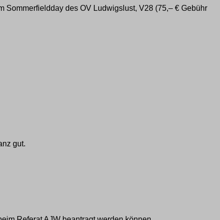
ndem Sommerfieldday des OV Ludwigslust, V28 (75,– € Gebühr
nz gut.
el beim Referat AJW beantragt werden können.