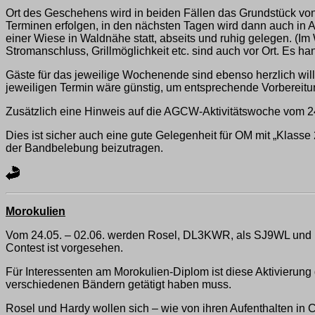
Ort des Geschehens wird in beiden Fällen das Grundstück von
Terminen erfolgen, in den nächsten Tagen wird dann auch in A
einer Wiese in Waldnähe statt, abseits und ruhig gelegen. (
Stromanschluss, Grillmöglichkeit etc. sind auch vor Ort. Es 
Gäste für das jeweilige Wochenende sind ebenso herzlich w
jeweiligen Termin wäre günstig, um entsprechende Vorbereitun
Zusätzlich eine Hinweis auf die AGCW-Aktivitätswoche vom 24
Dies ist sicher auch eine gute Gelegenheit für OM mit „Klasse
der Bandbelebung beizutragen.
Morokulien
Vom 24.05. – 02.06. werden Rosel, DL3KWR, als SJ9WL und
Contest ist vorgesehen.
Für Interessenten am Morokulien-Diplom ist diese Aktivierun
verschiedenen Bändern getätigt haben muss.
Rosel und Hardy wollen sich – wie von ihren Aufenthalten in 