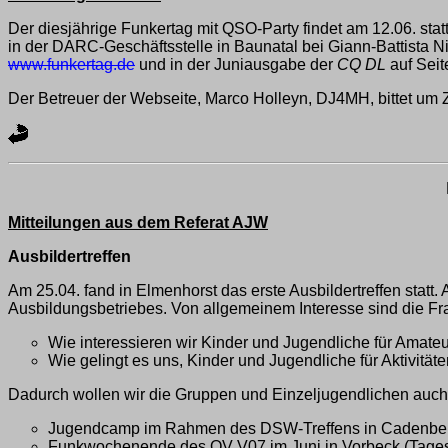
Der diesjährige Funkertag mit QSO-Party findet am 12.06. statt
in der DARC-Geschäftsstelle in Baunatal bei Giann-Battista 
www.funkertag.de
und in der Juniausgabe der
CQ DL
auf Seit
Der Betreuer der Webseite, Marco Holleyn, DJ4MH, bittet um Zu
Mitteilungen aus dem Referat AJW
Ausbildertreffen
Am 25.04. fand in Elmenhorst das erste Ausbildertreffen stat
Ausbildungsbetriebes. Von allgemeinem Interesse sind die Fr
Wie interessieren wir Kinder und Jugendliche für Amate
Wie gelingt es uns, Kinder und Jugendliche für Aktivitäte
Dadurch wollen wir die Gruppen und Einzeljugendlichen auch
Jugendcamp im Rahmen des DSW-Treffens in Cadenberg
Funkwochenende des OV V07 im Juni in Vorbeck (Tage