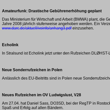
Amateurfunk: Drastische Gebührenerhöhung geplant
Das Ministerium für Wirtschaft und Arbeit (BMWA) plant, die
Jahre 2008 jährlich stufenweise angehoben werden. Ein Verze
www.darc.de/aktuell/voinfo/anhang3.pdf
einzusehen.
Echolink
In Stralsund ist Echolink jetzt unter den Rufzeichen DLØHST
Neue Sonderrufzeichen in Polen
Anlässlich des EU-Beitritts sind in Polen neue Sonderrufzeic
Neues Rufzeichen im OV Ludwigslust, V28
Am 27.04. hat Daniel Sass, DO3SD, bei der RegTP in Rostock 
Spaß und Erfolg auf allen Bändern.