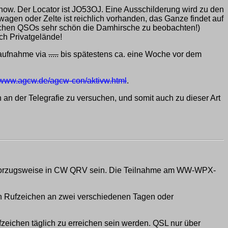
now. Der Locator ist JO53OJ. Eine Ausschilderung wird zu den
gen oder Zelte ist reichlich vorhanden, das Ganze findet auf
lichen QSOs sehr schön die Damhirsche zu beobachten!)
ch Privatgelände!
taufnahme via
.....
bis spätestens ca. eine Woche vor dem
www.agcw.de/agcw-con/aktivw.html
.
 an der Telegrafie zu versuchen, und somit auch zu dieser Art
vorzugsweise in CW QRV sein. Die Teilnahme am WW-WPX-
den Rufzeichen an zwei verschiedenen Tagen oder
zeichen täglich zu erreichen sein werden. QSL nur über