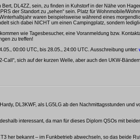
 Bert, DL4ZZ, sein, zu finden in Kuhstorf in der Nähe von Hage
PRS der Standort zu „sehen“ sein. Platz für Wohnmobile/Wohnwa
Im Winterhalbjahr waren beispielsweise während eines morgend
handelt sich dabei NICHT um einen Campingplatz, sondern ledigli
illkommen wie Tagesbesucher, eine Voranmeldung bzw. Kontak
gen zu treffen!
.05., 00:00 UTC, bis 28.05., 24:00 UTC. Ausschreibung unter:
 2-Call“, sich auf der kurzen Welle, aber auch den UKW-Bändern
 Hardy, DL3KWF, als LG5LG ab den Nachmittagsstunden und 
g deshalb interessant, da man für dieses Diplom QSOs mit bei
CT3 her bekannt – im Funkbetrieb abwechseln, so das beide Ruf