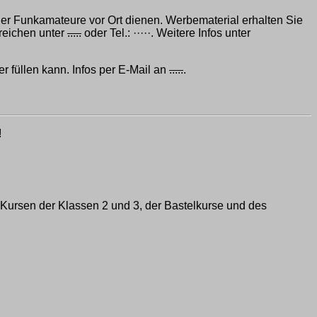
it der Funkamateure vor Ort dienen. Werbematerial erhalten Sie
reichen unter
.....
oder Tel.: ·····. Weitere Infos unter
r füllen kann. Infos per E-Mail an
.....
.
!
 Kursen der Klassen 2 und 3, der Bastelkurse und des