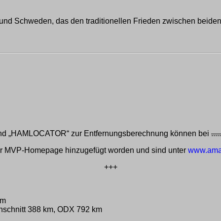
 und Schweden, das den traditionellen Frieden zwischen beide
 und „HAMLOCATOR“ zur Entfernungsberechnung können bei
.....
er MVP-Homepage hinzugefügt worden und sind unter
www.amat
+++
km
rchschnitt 388 km, ODX 792 km