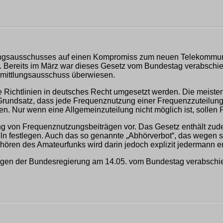
tlungsausschusses auf einen Kompromiss zum neuen Telekommun
n. Bereits im März war dieses Gesetz vom Bundestag verabschie
rmittlungsausschuss überwiesen.
e Richtlinien in deutsches Recht umgesetzt werden. Die meiste
 Grundsatz, dass jede Frequenznutzung einer Frequenzzuteilun
n. Nur wenn eine Allgemeinzuteilung nicht möglich ist, sollen F
ng von Frequenznutzungsbeiträgen vor. Das Gesetz enthält zu
n festlegen. Auch das so genannte „Abhörverbot“, das wegen s
ören des Amateurfunks wird darin jedoch explizit jedermann er
ngen der Bundesregierung am 14.05. vom Bundestag verabschied