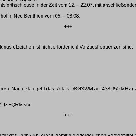
htsforthschleuse in der Zeit vom 12. – 22.07. mit anschließe
hof in Neu Benthien vom 05. – 08.08.
+++
dungsrufzeichen ist nicht erforderlich! Vorzugsfrequenzen sind:
hören. Nach Plau geht das Relais DBØSWM auf 438,950 MHz ga
 MHz ±QRM vor.
+++
 für das Jahr 2005 erhält, damit die erforderlichen Fördermitt