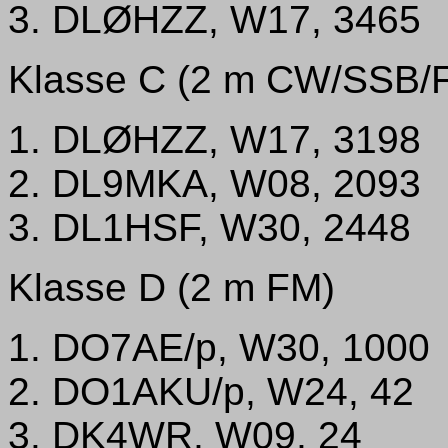
3. DLØHZZ, W17, 3465
Klasse C (2 m CW/SSB/
1. DLØHZZ, W17, 3198
2. DL9MKA, W08, 2093
3. DL1HSF, W30, 2448
Klasse D (2 m FM)
1. DO7AE/p, W30, 1000
2. DO1AKU/p, W24, 42
3. DK4WR, W09, 24