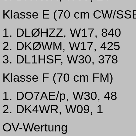
Klasse E (70 cm CW/SS
1. DLØHZZ, W17, 840
2. DKØWM, W17, 425
3. DL1HSF, W30, 378
Klasse F (70 cm FM)
1. DO7AE/p, W30, 48
2. DK4WR, W09, 1
OV-Wertung