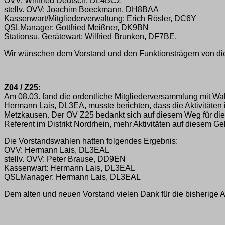
OVV: Winfried Deutsch, DL4BCZ
stellv. OVV: Joachim Boeckmann, DH8BAA
Kassenwart/Mitgliederverwaltung: Erich Rösler, DC6Y
QSL­Manager: Gottfried Meißner, DK9BN
Stations­u. Gerätewart: Wilfried Brunken, DF7BE.
Wir wünschen dem Vorstand und den Funktionsträgern von dies
Z04 / Z25:
Am 08.03. fand die ordentliche Mitgliederversammlung mit Wa
Hermann Lais, DL3EA, musste berichten, dass die Aktivitäte
Metzkausen. Der OV Z25 bedankt sich auf diesem Weg für die 
Referent im Distrikt Nordrhein, mehr Aktivitäten auf diesem Geb
Die Vorstandswahlen hatten folgendes Ergebnis:
OVV: Hermann Lais, DL3EAL
stellv. OVV: Peter Brause, DD9EN
Kassenwart: Hermann Lais, DL3EAL
QSL­Manager: Hermann Lais, DL3EAL
Dem alten und neuen Vorstand vielen Dank für die bisherige A