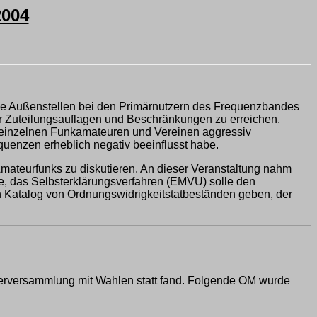
004
die Außenstellen bei den Primärnutzern des Frequenzbandes
r Zuteilungsauflagen und Beschränkungen zu erreichen.
n einzelnen Funkamateuren und Vereinen aggressiv
enzen erheblich negativ beeinflusst habe.
mateurfunks zu diskutieren. An dieser Veranstaltung nahm
te, das Selbsterklärungsverfahren (EMVU) solle den
n Katalog von Ordnungswidrigkeitstatbeständen geben, der
ederversammlung mit Wahlen statt fand. Folgende OM wurde