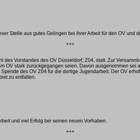
er Stelle aus gutes Gelingen bei ihrer Arbeit für den OV und 
+++
hl des Vorstandes des OV Düsseldorf, Z04, statt. Zur Versamml
n im OV stark zurückgegangen seien. Davon ausgenommen sei al
Spende des OV Z04 für die dortige Jugendarbeit. Der OV erhoff
iet zu entfalten.
rbeit und viel Erfolg bei seinen neuen Vorhaben.
+++