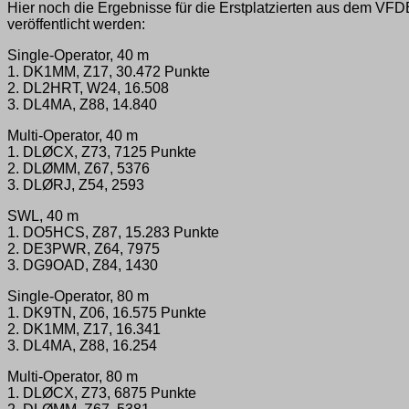
Hier noch die Ergebnisse für die Erstplatzierten aus dem VFD
veröffentlicht werden:
Single-Operator, 40 m
1. DK1MM, Z17, 30.472 Punkte
2. DL2HRT, W24, 16.508
3. DL4MA, Z88, 14.840
Multi-Operator, 40 m
1. DLØCX, Z73, 7125 Punkte
2. DLØMM, Z67, 5376
3. DLØRJ, Z54, 2593
SWL, 40 m
1. DO5HCS, Z87, 15.283 Punkte
2. DE3PWR, Z64, 7975
3. DG9OAD, Z84, 1430
Single-Operator, 80 m
1. DK9TN, Z06, 16.575 Punkte
2. DK1MM, Z17, 16.341
3. DL4MA, Z88, 16.254
Multi-Operator, 80 m
1. DLØCX, Z73, 6875 Punkte