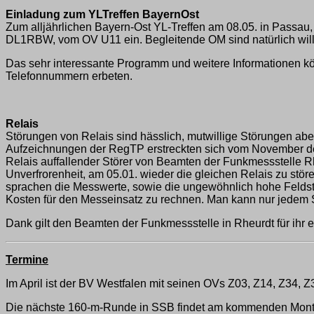
Einladung zum YL­Treffen Bayern­Ost
Zum alljährlichen Bayern-Ost YL-Treffen am 08.05. in Passau
DL1RBW, vom OV U11 ein. Begleitende OM sind natürlich wi
Das sehr interessante Programm und weitere Informationen kön
Telefonnummern erbeten.
Relais
Störungen von Relais sind hässlich, mutwillige Störungen aber 
Aufzeichnungen der RegTP erstreckten sich vom November des
Relais auffallender Störer von Beamten der Funkmessstelle Rh
Unverfrorenheit, am 05.01. wieder die gleichen Relais zu stö
sprachen die Messwerte, sowie die ungewöhnlich hohe Feldstär
Kosten für den Messeinsatz zu rechnen. Man kann nur jedem S
Dank gilt den Beamten der Funkmessstelle in Rheurdt für ihr e
Termine
Im April ist der BV Westfalen mit seinen OVs Z03, Z14, Z34, Z
Die nächste 160-m-Runde in SSB findet am kommenden Montag