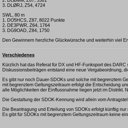
2. DLØMM, Z67, 5381
3. DLØRJ, Z54, 4724
SWL, 80 m
1. DO5HCS, Z87, 8022 Punkte
2. DE3PWR, Z64, 1764
3. DG9OAD, Z84, 1750
Den Gewinnern herzliche Glückwünsche und weiterhin viel Erf
Verschiedenes
Kürzlich hat das Referat für DX und HF-Funksport des DARC
Diskussionsbeiträgen entstand eine neue Vergabeordnung, die 
Es gibt nur noch Dauer-SDOKs und solche mit begrenztem Gelt
mit begrenztem Geltungszeitraum erfolgt die Entscheidung und
alle Möglichkeiten der Einflussnahme liegen jetzt im Distrik
Die Gestaltung der SDOK-Kennung wird allein vom Antragstell
Die Beantragung und Erteilung von SDOKs erfolgt künftig nur 
Es gibt für SDOKs mit begrenztem Geltungszeitraum keine einz