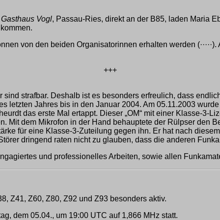
,
Gasthaus Vogl
, Passau-Ries, direkt an der B85, laden Maria
llkommen.
nen von den beiden Organisatorinnen erhalten werden (·····). 
+++
sind strafbar. Deshalb ist es besonders erfreulich, dass endlich
 letzten Jahres bis in den Januar 2004. Am 05.11.2003 wurde 
eurdt das erste Mal ertappt. Dieser „OM“ mit einer Klasse-3-L
ren. Mit dem Mikrofon in der Hand behauptete der Rülpser den B
ke für eine Klasse-3-Zuteilung gegen ihn. Er hat nach diesem 
törer dringend raten nicht zu glauben, dass die anderen Funka
ngagiertes und professionelles Arbeiten, sowie allen Funkamate
38, Z41, Z60, Z80, Z92 und Z93 besonders aktiv.
, dem 05.04., um 19:00 UTC auf 1,866 MHz statt.