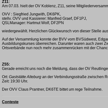
Z11:
Am 07.03. hielt der OV Koblenz, Z11, seine Mitgliederversam
OVV : Siegfried Jungwith, DK6PK,
stellv. OVV und Kassierer: Manfred Graef, DF1PJ,
QSL­Manager: Hartmut Wolf, DF2PN
wiedergewählt. Herzlichen Glückwunsch von dieser Stelle aus
Auf der Versammlung konnte der BVV vom BV­Südwest, Edgar
Ausbildungskurses überreichen. Darunter waren auch zwei Zw
Ortsverbände nun noch mehr zusammenrücken mit der Chance,
Z55:
Gerade erreicht uns noch die Meldung, dass der OV Reutlinge
Ort:
Gaststätte Alteburg
an der Verbindungsstraße zwischen R
Zeit: 19:30 Uhr.
Der OVV Claus Prantner, DK6TE bittet um rege Teilnahme.
Conteste