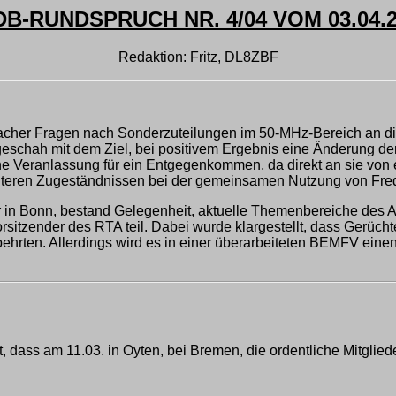
DB-RUNDSPRUCH NR. 4/04 VOM 03.04.2
Redaktion: Fritz, DL8ZBF
elfacher Fragen nach Sonderzuteilungen im 50-MHz-Bereich an 
eschah mit dem Ziel, bei positivem Ergebnis eine Änderung de
ne Veranlassung für ein Entgegenkommen, da direkt an sie vo
teren Zugeständnissen bei der gemeinsamen Nutzung von Frequ
 in Bonn, bestand Gelegenheit, aktuelle Themenbereiche des A
sitzender des RTA teil. Dabei wurde klargestellt, dass Gerüch
ehrten. Allerdings wird es in einer überarbeiteten BEMFV eine
, dass am 11.03. in Oyten, bei Bremen, die ordentliche Mitgli