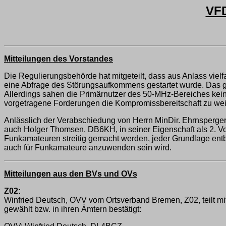
VF
Mitteilungen des Vorstandes
Die Regulierungsbehörde hat mitgeteilt, dass aus Anlass vi
eine Abfrage des Störungsaufkommens gestartet wurde. Das g
Allerdings sahen die Primärnutzer des 50-MHz-Bereiches kei
vorgetragene Forderungen die Kompromissbereitschaft zu wei
Anlässlich der Verabschiedung von Herrn MinDir. Ehrnsperger
auch Holger Thomsen, DB6KH, in seiner Eigenschaft als 2. Vor
Funkamateuren streitig gemacht werden, jeder Grundlage entb
auch für Funkamateure anzuwenden sein wird.
Mitteilungen aus den BVs und OVs
Z02:
Winfried Deutsch, OVV vom Ortsverband Bremen, Z02, teilt mit
gewählt bzw. in ihren Ämtern bestätigt: