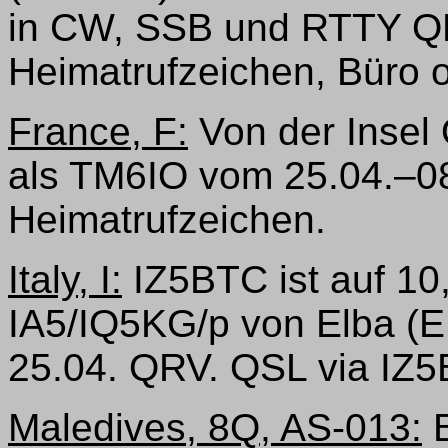
in CW, SSB und RTTY Q
Heimatrufzeichen, Büro o
France, F:
Von der Insel
als TM6IO vom 25.04.–08
Heimatrufzeichen.
Italy, I:
IZ5BTC ist auf 10,
IA5/IQ5KG/p von Elba (EU
25.04. QRV. QSL via IZ
Maledives, 8Q, AS-013:
B