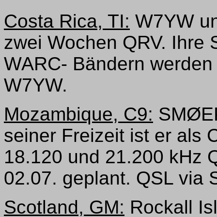
Costa Rica, TI:
W7YW und
zwei Wochen QRV. Ihre S
WARC- Bändern werden z
W7YW.
Mozambique, C9:
SMØEPU 
seiner Freizeit ist er al
18.120 und 21.200 kHz Q
02.07. geplant. QSL vi
Scotland, GM:
Rockall Is