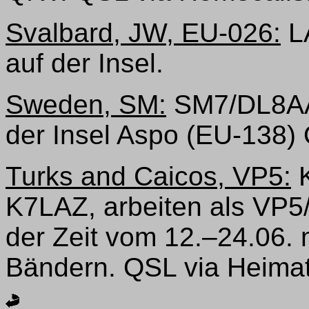
Svalbard, JW, EU-026:
LA
auf der Insel.
Sweden, SM:
SM7/DL8AAV
der Insel Aspo (EU-138)
Turks and Caicos, VP5:
K
K7LAZ, arbeiten als VP5
der Zeit vom 12.–24.06. 
Bändern. QSL via Heimat