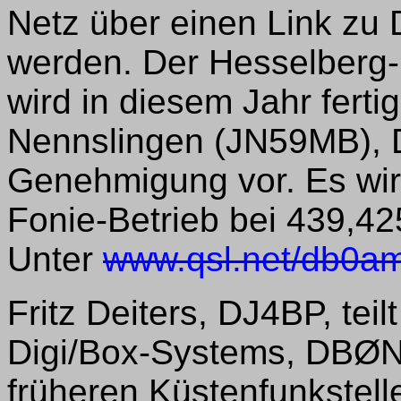
Netz über einen Link z
werden. Der Hesselber
wird in diesem Jahr fertig
Nennslingen (JN59MB), 
Genehmigung vor. Es wir
Fonie-Betrieb bei 439,4
Unter
www.qsl.net/db0a
Fritz Deiters, DJ4BP, tei
Digi/Box-Systems, DBØ
früheren Küstenfunkstell