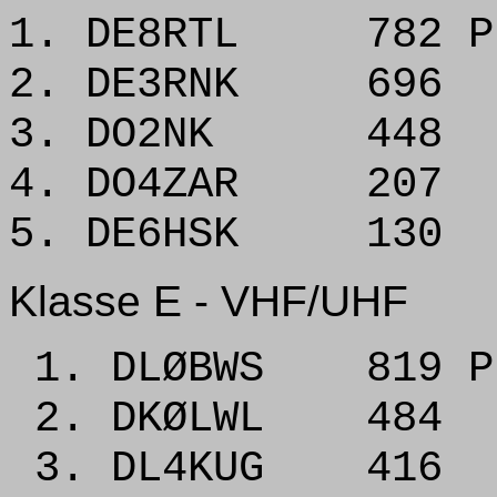
1. DE8RTL 782 P
2. DE3RNK 696
3. DO2NK 448
4. DO4ZAR 207
5. DE6HSK 130
Klasse E - VHF/UHF
1. DLØBWS 819 P
2. DKØLWL 484
3. DL4KUG 416