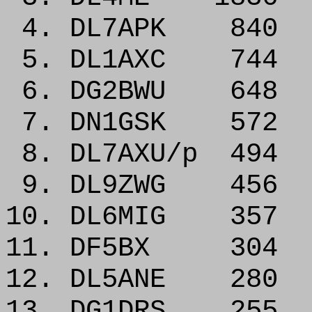
4. DL7APK 840
5. DL1AXC 744
6. DG2BWU 648
7. DN1GSK 572
8. DL7AXU/p 494
9. DL9ZWG 456
10. DL6MIG 357
11. DF5BX 304
12. DL5ANE 280
13. DG1DRS 255