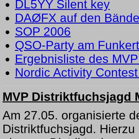
DL5YY Silent key
DAØFX auf den Bänder
SOP 2006
QSO-Party am Funker
Ergebnisliste des MVP
Nordic Activity Conte
MVP Distriktfuchsjagd 
Am 27.05. organisierte 
Distriktfuchsjagd. Hierz