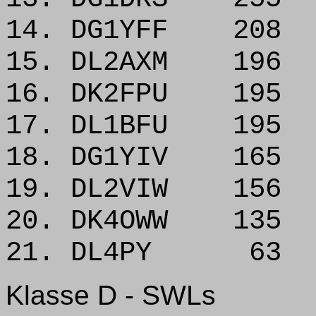
14. DG1YFF 208
15. DL2AXM 196
16. DK2FPU 195
17. DL1BFU 195
18. DG1YIV 165
19. DL2VIW 156
20. DK4OWW 135
21. DL4PY 63
Klasse D - SWLs