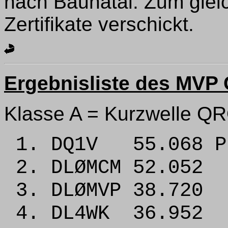
nach Baunatal. Zum glei
Zertifikate verschickt.
Ergebnisliste des MVP 
Klasse A = Kurzwelle Q
1. DQ1V 55.068 P
2. DLØMCM 52.052
3. DLØMVP 38.720
4. DL4WK 36.952