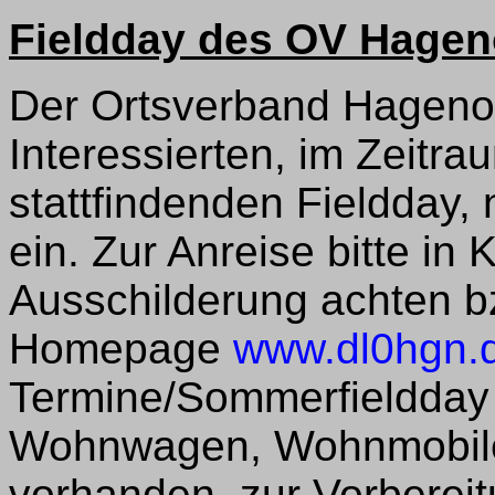
Fieldday des OV Hagen
Der Ortsverband Hagenow
Interessierten, im Zeitr
stattfindenden Fieldday
ein. Zur Anreise bitte in
Ausschilderung achten bz
Homepage
www.dl0hgn.
Termine/Sommerfieldday n
Wohnwagen, Wohnmobile 
vorhanden, zur Vorbereit