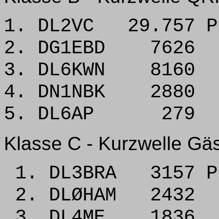
1. DL2VC 29.757 P
2. DG1EBD 7626
3. DL6KWN 8160
4. DN1NBK 2880
5. DL6AP 279
Klasse C - Kurzwelle Gä
1. DL3BRA 3157 P
2. DLØHAM 2432
3. DL4ME 1836