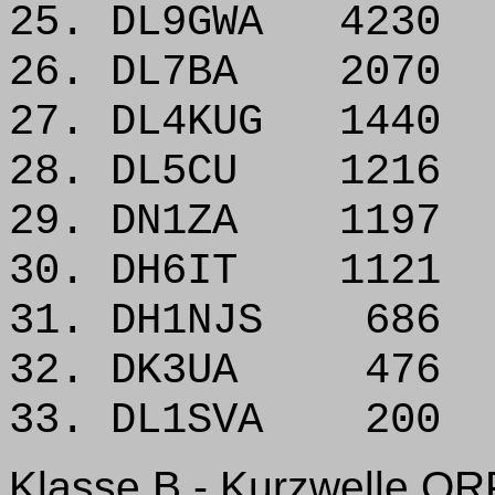
25. DL9GWA 4230
26. DL7BA 2070
27. DL4KUG 1440
28. DL5CU 1216
29. DN1ZA 1197
30. DH6IT 1121
31. DH1NJS 686
32. DK3UA 476
33. DL1SVA 200
Klasse B - Kurzwelle QR