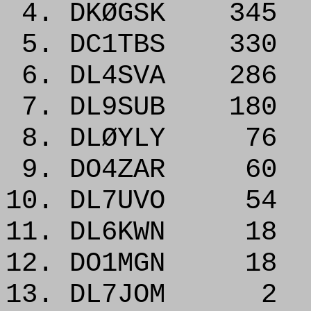
4. DKØGSK 345
5. DC1TBS 330
6. DL4SVA 286
7. DL9SUB 180
8. DLØYLY 76
9. DO4ZAR 60
10. DL7UVO 54
11. DL6KWN 18
12. DO1MGN 18
13. DL7JOM 2