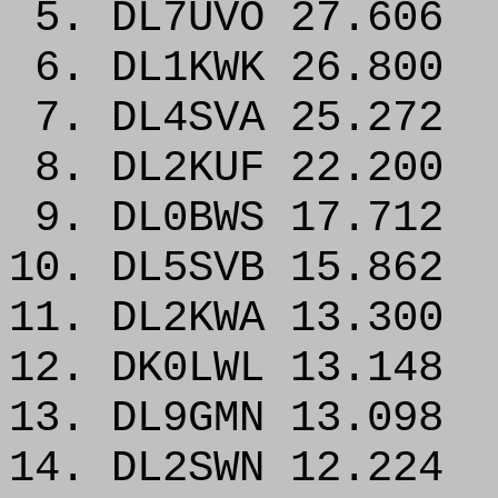
5. DL7UVO 27.606
6. DL1KWK 26.800
7. DL4SVA 25.272
8. DL2KUF 22.200
9. DL0BWS 17.712
10. DL5SVB 15.862
11. DL2KWA 13.300
12. DK0LWL 13.148
13. DL9GMN 13.098
14. DL2SWN 12.224