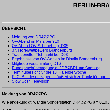
BERLIN-BRA
ÜBERSICHT:
Meldung von DR4ØØPG
OV-Abend im März bei Y10
OV-Abend OV Schöneberg, D05
37. Hörerwettbewerb Brandenburg
Traditioneller Flohmarkt bei D03
Ergebnisse von OV-Wahlen im Distrikt Brandenburg
Mitgliederversammlung D16
Rundspruchübertragung auf DBØBRL am Samstag
Terminübersicht für die 10. Kalenderwoche
PLC: Bundesnetzagentur äußert sich zu Funkstörungen
Slow Scan Television
Meldung von DR4ØØPG
Wie angekündigt, war die Sonderstation DR4ØØPG am 01.03. 