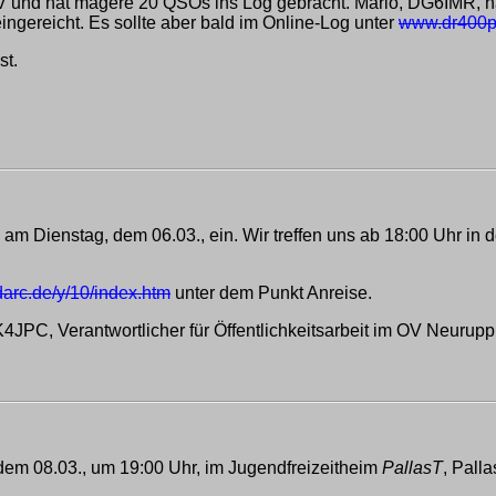
RV und hat magere 20 QSOs ins Log gebracht. Mario, DG6IMR, 
ngereicht. Es sollte aber bald im Online-Log unter
www.dr400p
st.
 Dienstag, dem 06.03., ein. Wir treffen uns ab 18:00 Uhr in d
arc.de/y/10/index.htm
unter dem Punkt Anreise.
JPC, Verantwortlicher für Öffentlichkeitsarbeit im OV Neurupp
dem 08.03., um 19:00 Uhr, im Jugendfreizeitheim
PallasT
, Pall