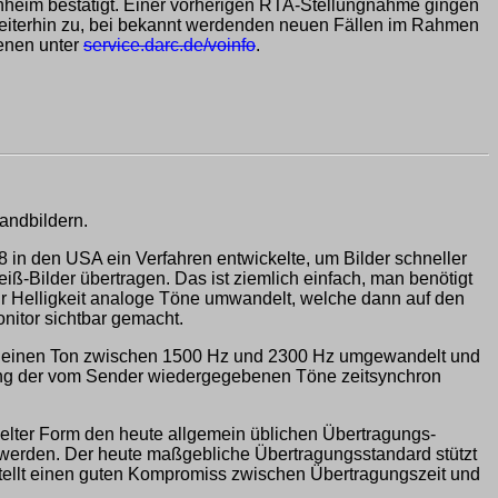
heim bestätigt. Einer vorherigen RTA-Stellungnahme gingen
eiterhin zu, bei bekannt werdenden neuen Fällen im Rahmen
ienen unter
service.darc.de/voinfo
.
andbildern.
 in den USA ein Verfahren entwickelte, um Bilder schneller
Bilder übertragen. Das ist ziemlich einfach, man benötigt
r Helligkeit analoge Töne umwandelt, welche dann auf den
itor sichtbar gemacht.
t in einen Ton zwischen 1500 Hz und 2300 Hz umgewandelt und
tung der vom Sender wiedergegebenen Töne zeitsynchron
elter Form den heute allgemein üblichen Übertragungs-
et werden. Der heute maßgebliche Übertragungsstandard stützt
tellt einen guten Kompromiss zwischen Übertragungszeit und