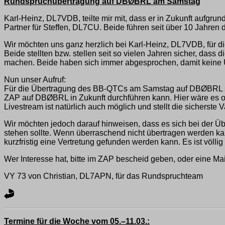
Rundspruchübertragung auf DBØBRL am Samstag
Karl-Heinz, DL7VDB, teilte mir mit, dass er in Zukunft aufgr
Partner für Steffen, DL7CU. Beide führen seit über 10 Jahren 
Wir möchten uns ganz herzlich bei Karl-Heinz, DL7VDB, für di
Beide stellten bzw. stellen seit so vielen Jahren sicher, das
machen. Beide haben sich immer abgesprochen, damit keine 
Nun unser Aufruf:
Für die Übertragung des BB-QTCs am Samstag auf DBØBRL suc
ZAP auf DBØBRL in Zukunft durchführen kann. Hier wäre e
Livestream ist natürlich auch möglich und stellt die sicherste V
Wir möchten jedoch darauf hinweisen, dass es sich bei der Üb
stehen sollte. Wenn überraschend nicht übertragen werden kan
kurzfristig eine Vertretung gefunden werden kann. Es ist völlig 
Wer Interesse hat, bitte im ZAP bescheid geben, oder eine Ma
VY 73 von Christian, DL7APN, für das Rundspruchteam
Termine für die Woche vom 05.–11.03.: