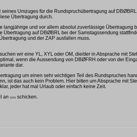
und seines Umzuges für die Rundspruchübertragung auf DBØBRL s
diese Übertragung durch.
e langjährige und vor allem absolut zuverlässige Übertragung 
s die Übertragung auf DBØBRL bei der Samstagssendung stattfind
Übertragung und der ZAP ausfallen muss.
hen wir eine YL, XYL oder OM, die/der in Absprache mit Ste
s optimal, wenn die Aussendung von DBØFRH oder von der E
ariante dar.
ertragung um einen sehr wichtigen Teil des Rundspruches hande
n, ist das auch kein Problem. Hier bitten um Absprache mit Ste
klar, jeder hat mal Urlaub oder einfach keine Zeit.
il an
.....
schicken.