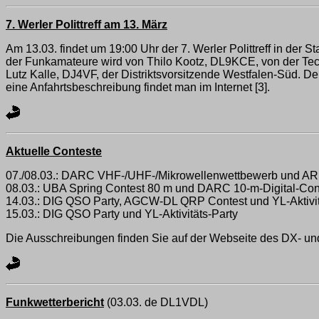
7. Werler Polittreff am 13. März
Am 13.03. findet um 19:00 Uhr der 7. Werler Polittreff in de
der Funkamateure wird von Thilo Kootz, DL9KCE, von der Tec
Lutz Kalle, DJ4VF, der Distriktsvorsitzende Westfalen-Süd. Den
eine Anfahrtsbeschreibung findet man im Internet [3].
Aktuelle Conteste
07./08.03.: DARC VHF-/UHF-/Mikrowellenwettbewerb und ARR
08.03.: UBA Spring Contest 80 m und DARC 10-m-Digital-Con
14.03.: DIG QSO Party, AGCW-DL QRP Contest und YL-Aktivit
15.03.: DIG QSO Party und YL-Aktivitäts-Party
Die Ausschreibungen finden Sie auf der Webseite des DX- und 
Funkwetterbericht
(03.03. de DL1VDL)