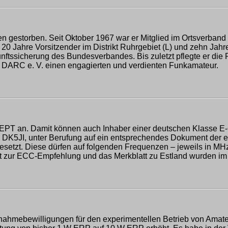
en gestorben. Seit Oktober 1967 war er Mitglied im Ortsverband
 Jahre Vorsitzender im Distrikt Ruhrgebiet (L) und zehn Jahr
nftssicherung des Bundesverbandes. Bis zuletzt pflegte er di
er DARC e. V. einen engagierten und verdienten Funkamateur.
CEPT an. Damit können auch Inhaber einer deutschen Klasse 
, DK5JI, unter Berufung auf ein entsprechendes Dokument der
setzt. Diese dürfen auf folgenden Frequenzen – jeweils in MH
r ECC-Empfehlung und das Merkblatt zu Estland wurden im Servi
nahmebewilligungen für den experimentellen Betrieb von Amate