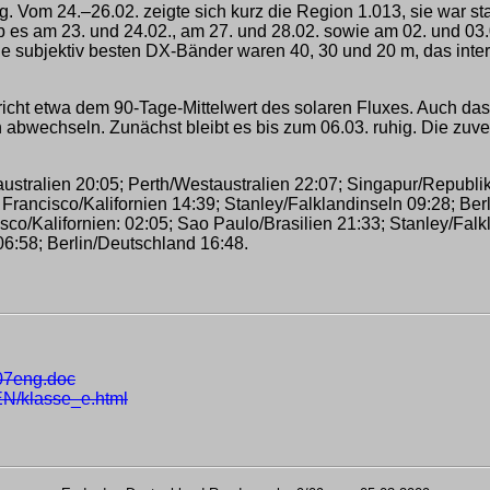
Vom 24.–26.02. zeigte sich kurz die Region 1.013, sie war stab
 es am 23. und 24.02., am 27. und 28.02. sowie am 02. und 03.0
e subjektiv besten DX-Bänder waren 40, 30 und 20 m, das int
richt etwa dem 90-Tage-Mittelwert des solaren Fluxes. Auch da
 abwechseln. Zunächst bleibt es bis zum 06.03. ruhig. Die zuv
tralien 20:05; Perth/Westaustralien 22:07; Singapur/Republik
rancisco/Kalifornien 14:39; Stanley/Falklandinseln 09:28; Ber
/Kalifornien: 02:05; Sao Paulo/Brasilien 21:33; Stanley/Falk
6:58; Berlin/Deutschland 16:48.
07eng.doc
EN/klasse_e.html