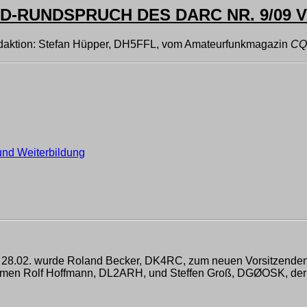
-RUNDSPRUCH DES DARC NR. 9/09 VO
aktion: Stefan Hüpper, DH5FFL, vom Amateurfunkmagazin
CQ
 und Weiterbildung
m 28.02. wurde Roland Becker, DK4RC, zum neuen Vorsitzenden 
nehmen Rolf Hoffmann, DL2ARH, und Steffen Groß, DGØOSK, der 