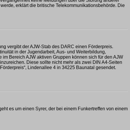
r Vergangenheit keine Meldungen über die Störung anderer
werde, erklärt die britische Telekommunikationsbehörde. Die
ung vergibt der AJW-Stab des DARC einen Förderpreis.
nuität in der Jugendarbeit, Aus- und Weiterbildung,
e im Bereich AJW aktiven Gruppen können sich für den AJW
nzureichen. Diese sollte nicht mehr als zwei DIN A4-Seiten
Förderpreis“, Lindenallee 4 in 34225 Baunatal gesendet.
geht es um einen Syrer, der bei einem Funkertreffen von einem