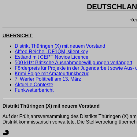
DEUTSCHLAND
Red
ÜBERSICHT:
Distrikt Thüringen (X) mit neuem Vorstand
Alfred Reichel, DF1QM, silent key
Estland mit CEPT Novice Licence
500 kHz: Britische Ausnahmebewilligungen verlängert
Förderpreis für Projekte in der Jugendarbeit sowie Aus-
Krimi-Folge mit Amateurfunkbezug
7. Werler Polittreff am 13. März
Aktuelle Conteste
Funkwetterbericht
Distrikt Thüringen (X) mit neuem Vorstand
Auf der Frühjahrsversammlung des Distrikts Thüringen (X) a
Distrikt kommissarisch verwaltete. Die Stellvertretung über