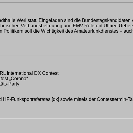
r Stadthalle Werl statt. Eingeladen sind die Bundestagskandida
hnischen Verbandsbetreuung und EMV-Referent Ulfried Uebersc
 Politikern soll die Wichtigkeit des Amateurfunkdienstes – auch
L International DX Contest
test „Corona“
äts-Party
HF-Funksportreferates [dx] sowie mittels der Contesttermin-Ta