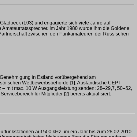
 Gladbeck (L03) und engagierte sich viele Jahre auf
e Amateurratssprecher. Im Jahr 1980 wurde ihm die Goldene
e Partnerschaft zwischen den Funkamateuren der Russischen
E-Genehmigung in Estland vorübergehend am
 estnischen Wettbewerbsbehörde [1]. Ausländische CEPT
z – mit max. 10 W Ausgangsleistung senden: 28–29,7, 50–52,
cebereich für Mitglieder [2] bereits aktualisiert.
urfunkstationen auf 500 kHz um ein Jahr bis zum 28.02.2010