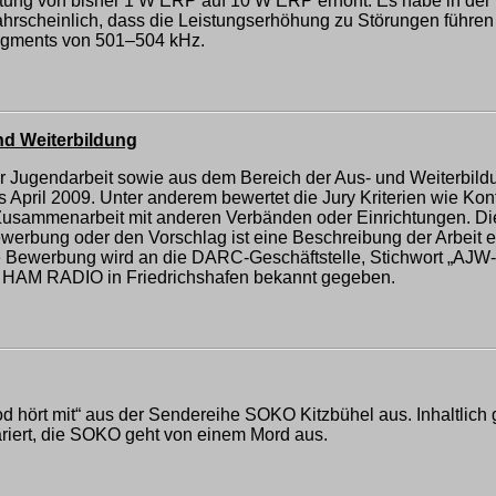
istung von bisher 1 W ERP auf 10 W ERP erhöht. Es habe in de
rscheinlich, dass die Leistungserhöhung zu Störungen führen 
egments von 501–504 kHz.
und Weiterbildung
r Jugendarbeit sowie aus dem Bereich der Aus- und Weiterbild
April 2009. Unter anderem bewertet die Jury Kriterien wie Konti
usammenarbeit mit anderen Verbänden oder Einrichtungen. Di
erbung oder den Vorschlag ist eine Beschreibung der Arbeit ei
e Bewerbung wird an die DARC-Geschäftstelle, Stichwort „AJW-
er HAM RADIO in Friedrichshafen bekannt gegeben.
od hört mit“ aus der Sendereihe SOKO Kitzbühel aus. Inhaltlich 
pariert, die SOKO geht von einem Mord aus.