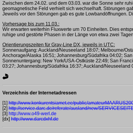
Zwischen dem 24.02. und dem 03.03. war die Sonne sehr ruhig. 
geomagnetische Feld verhielt sich wechselhaft. Störungen gab
Jeweils vor den Störungen gab es gute Lowbandöffnungen. Di
Vorhersage bis zum 11.03.:
Wir erwarten weiterhin Fluxwerte um 70 Einheiten. Dies entsp
ruhige und gestörte Phasen in der Länge von etwa zwei Tagen
Orientierungszeiten für Gray-Line DX, jeweils in UTC:
Sonnenaufgang: Auckland/Neuseeland 18:07; Melbourne/Ostaus
Anchorage/Alaska 16:51; Johannesburg/Südafrika 04:02; San F
Sonnenuntergang: New York/USA-Ostküste 22:49; San Francisco
03:27; Johannesburg/Südafrika 16:37; Auckland/Neuseeland 0
Verzeichnis der Internetadressen
[1]
http://www.konkurentsiamet.ee/public/amateurMAARUS20
[2]
http://service.darc.de/referate/ausland/new/SERVICESEIT
[3]
http://www.o49-werl.de
[dx]
http://www.darcdxhf.de