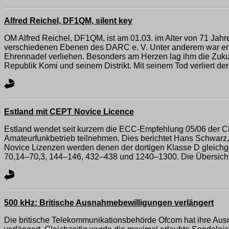
Alfred Reichel, DF1QM, silent key
OM Alfred Reichel, DF1QM, ist am 01.03. im Alter von 71 Jahr
verschiedenen Ebenen des DARC e. V. Unter anderem war er 20
Ehrennadel verliehen. Besonders am Herzen lag ihm die Zuku
Republik Komi und seinem Distrikt. Mit seinem Tod verliert d
Estland mit CEPT Novice Licence
Estland wendet seit kurzem die ECC-Empfehlung 05/06 der 
Amateurfunkbetrieb teilnehmen. Dies berichtet Hans Schwarz
Novice Lizenzen werden denen der dortigen Klasse D gleichge
70,14–70,3, 144–146, 432–438 und 1240–1300. Die Übersicht zu
500 kHz: Britische Ausnahmebewilligungen verlängert
Die britische Telekommunikationsbehörde Ofcom hat ihre Aus