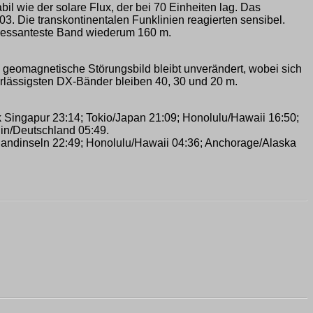
il wie der solare Flux, der bei 70 Einheiten lag. Das
3. Die transkontinentalen Funklinien reagierten sensibel.
eressanteste Band wiederum 160 m.
s geomagnetische Störungsbild bleibt unverändert, wobei sich
erlässigsten DX-Bänder bleiben 40, 30 und 20 m.
 Singapur 23:14; Tokio/Japan 21:09; Honolulu/Hawaii 16:50;
lin/Deutschland 05:49.
landinseln 22:49; Honolulu/Hawaii 04:36; Anchorage/Alaska