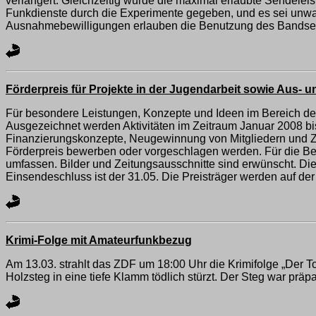
verlängert. Gleichzeitig wurde die maximal erlaubte Sendele
Funkdienste durch die Experimente gegeben, und es sei unwah
Ausnahmebewilligungen erlauben die Benutzung des Bands
Förderpreis für Projekte in der Jugendarbeit sowie Aus- 
Für besondere Leistungen, Konzepte und Ideen im Bereich de
Ausgezeichnet werden Aktivitäten im Zeitraum Januar 2008 bis 
Finanzierungskonzepte, Neugewinnung von Mitgliedern und Z
Förderpreis bewerben oder vorgeschlagen werden. Für die Bew
umfassen. Bilder und Zeitungsausschnitte sind erwünscht. Di
Einsendeschluss ist der 31.05. Die Preisträger werden auf d
Krimi-Folge mit Amateurfunkbezug
Am 13.03. strahlt das ZDF um 18:00 Uhr die Krimifolge „Der T
Holzsteg in eine tiefe Klamm tödlich stürzt. Der Steg war prä