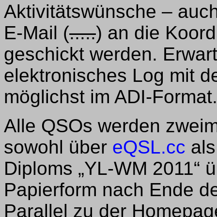
Aktivitätswünsche – auch 
E-Mail (
.....
) an die Koor
geschickt werden. Erwarte
elektronisches Log mit 
möglichst im ADI-Format
Alle QSOs werden zweimal
sowohl über
eQSL.cc
als
Diploms „YL-WM 2011“ ü
Papierform nach Ende des
Parallel zu der Homepa