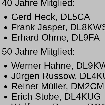
40 Jahre Mitglied:
Gerd Heck, DL5CA
Frank Jasper, DL8KW
Erhard Ohme, DL9FA
50 Jahre Mitglied:
Werner Hahne, DL9
Jürgen Russow, DL4
Reiner Müller, DM2C
Erich Stobe, DL4KUG