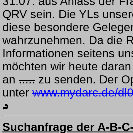
31.07. aus Anlass der Fr
QRV sein. Die YLs unsere
diese besondere Gelege
wahrzunehmen. Da die Re
Informationen seitens un
möchten wir heute daran 
an
.....
zu senden. Der Ope
unter
www.mydarc.de/dl0
Suchanfrage der A-B-