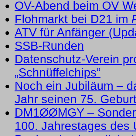
OV-Abend beim OV We
Flohmarkt bei D21 im
ATV für Anfänger (Upd
SSB-Runden
Datenschutz-Verein pr
„Schnüffelchips“
Noch ein Jubiläum – d
Jahr seinen 75. Gebur
DM1ØØMGY – Sonderru
100. Jahrestages des 