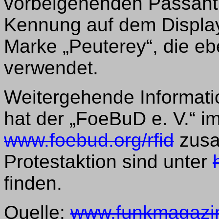
vorbeigehenden Passantin
Kennung auf dem Display.
Marke „Peuterey“, die eb
verwendet.
Weitergehende Informat
hat der „FoeBuD e. V.“ im
www.foebud.org/rfid
zusa
Protestaktion sind unter
finden.
Quelle:
www.funkmagazi