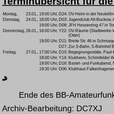
Terminübersicht für di
Montag,
23.01.,
19:00 Uhr,
D24:
OV-Heim in der Neukölln
Dienstag,
24.01.,
18:00 Uhr,
D03:
Jugendclub Alt-Buckow, A
19:00 Uhr,
D08:
JFH Hessenring 47 in Te
Donnerstag,
26.01.,
16:00 Uhr,
Y22:
OV-Räume (Stadtwerke-Wä
(Oder)
19:00 Uhr,
D11:
Breite Str. 46 in Schmarg
D27:
Zur S-Bahn
, S-Bahnhof B
Freitag,
27.01.,
17:00 Uhr,
D10:
Begegnungsstätte, Paul-
18:00 Uhr,
Y14:
Klubheim, Schönfelder W
19:00 Uhr,
D16:
Bastel- und Funkabend, 
19:30 Uhr
D06:
Klubhaus Falkenhagener 
Ende des BB-Amateurfun
Archiv-Bearbeitung: DC7XJ