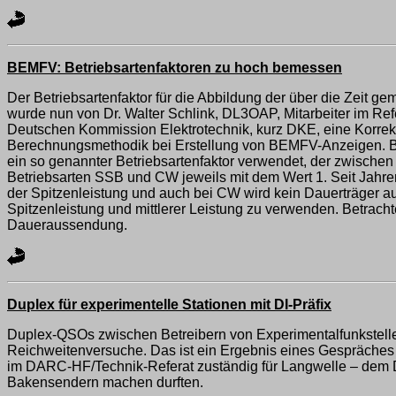
BEMFV: Betriebsartenfaktoren zu hoch bemessen
Der Betriebsartenfaktor für die Abbildung der über die Zeit g
wurde nun von Dr. Walter Schlink, DL3OAP, Mitarbeiter im R
Deutschen Kommission Elektrotechnik, kurz DKE, eine Korrektu
Berechnungsmethodik bei Erstellung von BEMFV-Anzeigen. Be
ein so genannter Betriebsartenfaktor verwendet, der zwischen de
Betriebsarten SSB und CW jeweils mit dem Wert 1. Seit Jahren s
der Spitzenleistung und auch bei CW wird kein Dauerträger au
Spitzenleistung und mittlerer Leistung zu verwenden. Betracht
Daueraussendung.
Duplex für experimentelle Stationen mit DI-Präfix
Duplex-QSOs zwischen Betreibern von Experimentalfunkstellen
Reichweitenversuche. Das ist ein Ergebnis eines Gespräches 
im DARC-HF/Technik-Referat zuständig für Langwelle – dem DA
Bakensendern machen durften.