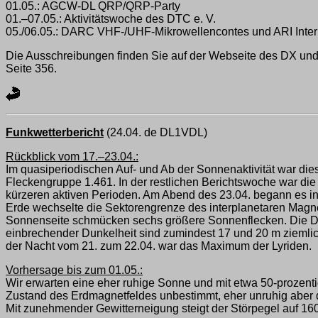
01.05.: AGCW-DL QRP/QRP-Party
01.–07.05.: Aktivitätswoche des DTC e. V.
05./06.05.: DARC VHF-/UHF-Mikrowellencontes und ARI Inter
Die Ausschreibungen finden Sie auf der Webseite des DX und H
Seite 356.
Funkwetterbericht
(24.04. de DL1VDL)
Rückblick vom 17.–23.04.:
Im quasiperiodischen Auf- und Ab der Sonnenaktivität war die
Fleckengruppe 1.461. In der restlichen Berichtswoche war die
kürzeren aktiven Perioden. Am Abend des 23.04. begann es int
Erde wechselte die Sektorengrenze des interplanetaren Magne
Sonnenseite schmücken sechs größere Sonnenflecken. Die DX
einbrechender Dunkelheit sind zumindest 17 und 20 m ziemlich
der Nacht vom 21. zum 22.04. war das Maximum der Lyriden.
Vorhersage bis zum 01.05.:
Wir erwarten eine eher ruhige Sonne und mit etwa 50-prozentig
Zustand des Erdmagnetfeldes unbestimmt, eher unruhig aber d
Mit zunehmender Gewitterneigung steigt der Störpegel auf 16