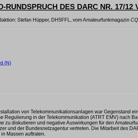
RUNDSPRUCH DES DARC NR. 17/12 V
aktion: Stefan Hüpper, DH5FFL, vom Amateurfunkmagazin
CQ
d (N)
nstallation von Telekommunikationsanlagen war Gegenstand ei
che Regulierung in der Telekommunikation (ATRT EMV) nach Ba
me zu diskutieren und negative Auswirkungen für den Amateurf
er und der Bundesnetzagentur vertreten. Die Mitarbeit des DAR
 in Massen auftraten.