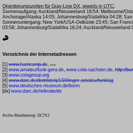
Orientierungszeiten für Gray-Line DX, jeweils in UTC:
Sonnenaufgang: Auckland/Neuseeland 18:54; Melbourne/Ostaus
Anchorage/Alaska 14:05; Johannesburg/Südafrika 04:28; San F
Sonnenuntergang: New York/USA-Ostküste 23:45; San Francisc
03:58; Johannesburg/Südafrika 16:24; Auckland/Neuseeland 0
Verzeichnis der Internetadressen
[1]
www.hamcamp.de
,
.....
[2]
www.amateurfunk-gera.de
,
www.cota-sachsen.de
,
http://b
[3]
www.cotagroup.org
[4]
www.darc.de/distrikte/q/13/illinger-amateurfunktag
[5]
www.deutsches-museum.de/bonn
[dx]
www.darc.de/referate/dx
Archiv-Bearbeitung: DC7XJ