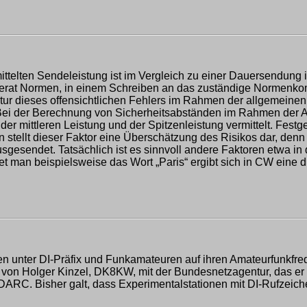
emittelten Sendeleistung ist im Vergleich zu einer Dauersendung
eferat Normen, in einem Schreiben an das zuständige Normenk
r dieses offensichtlichen Fehlers im Rahmen der allgemeinen N
i der Berechnung von Sicherheitsabständen im Rahmen der An
r mittleren Leistung und der Spitzenleistung vermittelt. Festgel
tellt dieser Faktor eine Überschätzung des Risikos dar, denn na
sgesendet. Tatsächlich ist es sinnvoll andere Faktoren etwa in
et man beispielsweise das Wort „Paris“ ergibt sich in CW eine 
 unter DI-Präfix und Funkamateuren auf ihren Amateurfunkfreq
von Holger Kinzel, DK8KW, mit der Bundesnetzagentur, das er a
RC. Bisher galt, dass Experimentalstationen mit DI-Rufzeiche