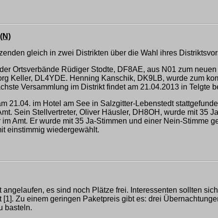
(N)
den gleich in zwei Distrikten über die Wahl ihres Distriktsvor
der Ortsverbände Rüdiger Stodte, DF8AE, aus N01 zum neuen Dis
t Georg Keller, DL4YDE. Henning Kanschik, DK9LB, wurde zum ko
ste Versammlung im Distrikt findet am 21.04.2013 in Telgte b
 am 21.04. im Hotel am See in Salzgitter-Lebenstedt stattgefund
t. Sein Stellvertreter, Oliver Häusler, DH8OH, wurde mit 35 J
r im Amt. Er wurde mit 35 Ja-Stimmen und einer Nein-Stimme ge
it einstimmig wiedergewählt.
laufen, es sind noch Plätze frei. Interessenten sollten sich
et [1]. Zu einem geringen Paketpreis gibt es: drei Übernachtun
 basteln.