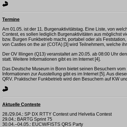
Termine
Am 01.05. ist der 11. Burgenaktivitätstag. Eine Liste, von wel
Contest, es sollen lediglich Burgenaktivitäten aus möglichs
bzw. Burgen Funkbetrieb macht, portabel oder als Feststation,
von Castles on the air (COTA) [3] wird Teilnehmern, welche ih
Der OV Illingen (Q13) veranstaltet am 20.05. ab 08:00 Uhr de
statt. Weitere Informationen gibt es im Internet [4].
Das Deutsche Museum in Bonn bietet seinen Besuchern vom 26
Informationen zur Ausstellung gibt es im Internet [5]. Au
QRV. Praktischer Funkbetrieb wird den Besuchern auf KW und
Aktuelle Conteste
28./29.04.: SP DX RTTY Contest und Helvetia Contest
29.04.: BARTG Sprint 75
30.04.–04.05.: EUCW/FISTS QRS Party