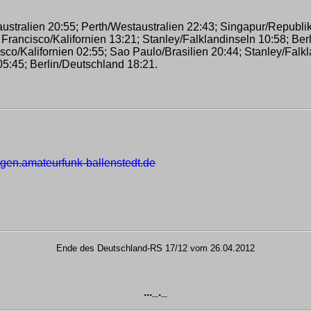
tralien 20:55; Perth/Westaustralien 22:43; Singapur/Republik
rancisco/Kalifornien 13:21; Stanley/Falklandinseln 10:58; Ber
o/Kalifornien 02:55; Sao Paulo/Brasilien 20:44; Stanley/Falk
5:45; Berlin/Deutschland 18:21.
urgen.amateurfunk-ballenstedt.de
Ende des Deutschland-RS 17/12 vom 26.04.2012
..._._