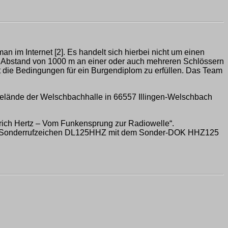
n im Internet [2]. Es handelt sich hierbei nicht um einen
en Abstand von 1000 m an einer oder auch mehreren Schlössern
eit die Bedingungen für ein Burgendiplom zu erfüllen. Das Team
m Gelände der Welschbachhalle in 66557 Illingen-Welschbach
rich Hertz – Vom Funkensprung zur Radiowelle“.
r dem Sonderrufzeichen DL125HHZ mit dem Sonder-DOK HHZ125