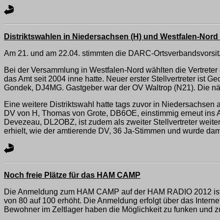
Distriktswahlen in Niedersachsen (H) und Westfalen-Nord 
Am 21. und am 22.04. stimmten die DARC-Ortsverbandsvorsitzen
Bei der Versammlung in Westfalen-Nord wählten die Vertreter 
das Amt seit 2004 inne hatte. Neuer erster Stellvertreter is
Gondek, DJ4MG. Gastgeber war der OV Waltrop (N21). Die näch
Eine weitere Distriktswahl hatte tags zuvor in Niedersachsen
DV von H, Thomas von Grote, DB6OE, einstimmig erneut ins Am
Devezeau, DL2OBZ, ist zudem als zweiter Stellvertreter weite
erhielt, wie der amtierende DV, 36 Ja-Stimmen und wurde dam
Noch freie Plätze für das HAM CAMP
Die Anmeldung zum HAM CAMP auf der HAM RADIO 2012 ist ange
von 80 auf 100 erhöht. Die Anmeldung erfolgt über das Intern
Bewohner im Zeltlager haben die Möglichkeit zu funken und zu