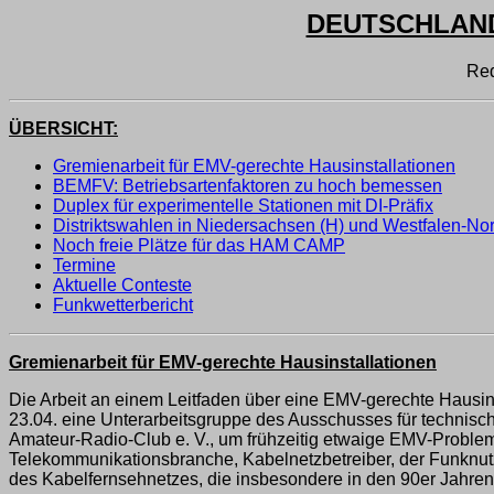
DEUTSCHLAND-
Red
ÜBERSICHT:
Gremienarbeit für EMV-gerechte Hausinstallationen
BEMFV: Betriebsartenfaktoren zu hoch bemessen
Duplex für experimentelle Stationen mit DI-Präfix
Distriktswahlen in Niedersachsen (H) und Westfalen-Nor
Noch freie Plätze für das HAM CAMP
Termine
Aktuelle Conteste
Funkwetterbericht
Gremienarbeit für EMV-gerechte Hausinstallationen
Die Arbeit an einem Leitfaden über eine EMV-gerechte Hausi
23.04. eine Unterarbeitsgruppe des Ausschusses für technis
Amateur-Radio-Club e. V., um frühzeitig etwaige EMV-Proble
Telekommunikationsbranche, Kabelnetzbetreiber, der Funknutz
des Kabelfernsehnetzes, die insbesondere in den 90er Jahren