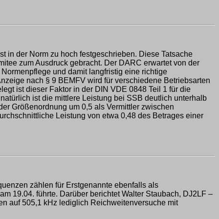
 ist in der Norm zu hoch festgeschrieben. Diese Tatsache
omitee zum Ausdruck gebracht. Der DARC erwartet von der
ormenpflege und damit langfristig eine richtige
zeige nach § 9 BEMFV wird für verschiedene Betriebsarten
egt ist dieser Faktor in der DIN VDE 0848 Teil 1 für die
türlich ist die mittlere Leistung bei SSB deutlich unterhalb
 der Größenordnung um 0,5 als Vermittler zwischen
durchschnittliche Leistung von etwa 0,48 des Betrages einer
uenzen zählen für Erstgenannte ebenfalls als
m 19.04. führte. Darüber berichtet Walter Staubach, DJ2LF –
n auf 505,1 kHz lediglich Reichweitenversuche mit