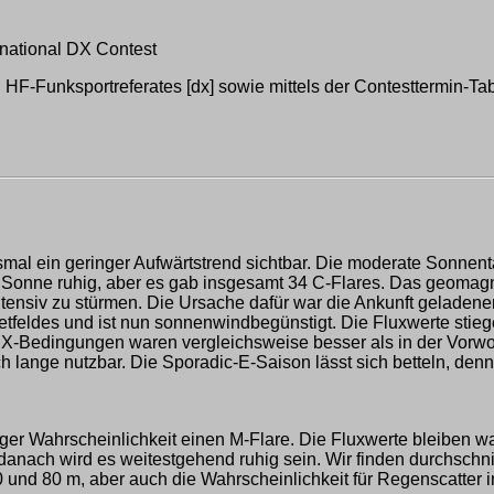
national DX Contest
F-Funksportreferates [dx] sowie mittels der Contesttermin-Tab
smal ein geringer Aufwärtstrend sichtbar. Die moderate Sonnent
 Sonne ruhig, aber es gab insgesamt 34 C-Flares. Das geomagnet
ensiv zu stürmen. Die Ursache dafür war die Ankunft geladener
tfeldes und ist nun sonnenwindbegünstigt. Die Fluxwerte stie
-Bedingungen waren vergleichsweise besser als in der Vorwoc
 lange nutzbar. Die Sporadic-E-Saison lässt sich betteln, denn
er Wahrscheinlichkeit einen M-Flare. Die Fluxwerte bleiben wah
anach wird es weitestgehend ruhig sein. Wir finden durchschn
0 und 80 m, aber auch die Wahrscheinlichkeit für Regenscatter