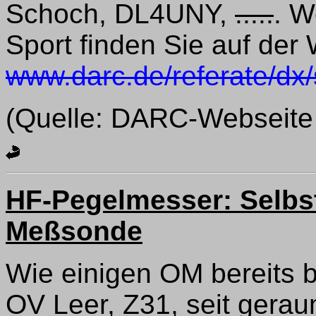
Schoch, DL4UNY,
.....
. W
Sport finden Sie auf der
www.darc.de/referate/dx/
(Quelle: DARC-Webseite u
HF-Pegelmesser: Selbst
Meßsonde
Wie einigen OM bereits b
OV Leer, Z31, seit gera