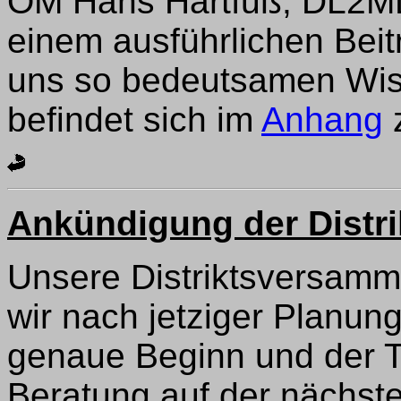
OM Hans Hartfuß, DL2MD
einem ausführlichen Bei
uns so bedeutsamen Wiss
befindet sich im
Anhang
Ankündigung der Distr
Unsere Distriktsversam
wir nach jetziger Planun
genaue Beginn und der 
Beratung auf der nächst