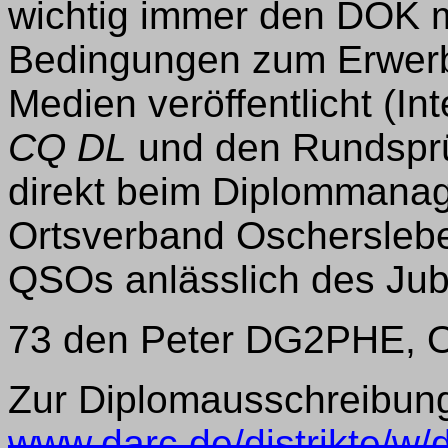
wichtig immer den DOK m
Bedingungen zum Erwerb
Medien veröffentlicht (Int
CQ DL
und den Rundsprü
direkt beim Diplommanag
Ortsverband Oschersleben
QSOs anlässlich des Jub
73 den Peter DG2PHE, 
Zur Diplomausschreibun
www.darc.de/distrikte/w/