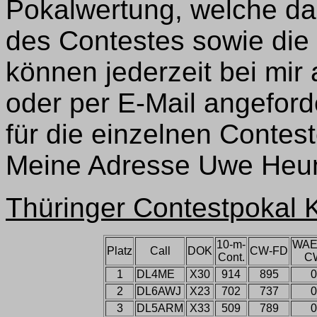
Pokalwertung, welche da
des Contestes sowie die 
können jederzeit bei mi
oder per E-Mail angeford
für die einzelnen Contes
Meine Adresse Uwe Heun,
Thüringer Contestpokal
10-m-
WA
Platz
Call
DOK
CW-FD
Cont.
C
1
DL4ME
X30
914
895
0
2
DL6AWJ
X23
702
737
0
3
DL5ARM
X33
509
789
0