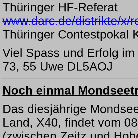
Thüringer HF-Referat
www.darc.de/distrikte/x/re
Thüringer Contestpokal 
Viel Spass und Erfolg i
73, 55 Uwe DL5AOJ
Noch einmal Mondseetr
Das diesjährige Mondsee
Land, X40, findet vom 0
(zwischen Zeitz und Hohe