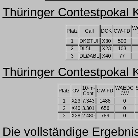
Thüringer Contestpokal
W
Platz
Call
DOK
CW-FD
1
DKØTUI
X30
500
2
DL5L
X23
103
3
DLØABL
X40
77
Thüringer Contestpokal
10-m-
WAEDC
Platz
OV
CW-FD
Cont.
CW
1
X23
7.343
1488
0
2
X40
3.301
656
0
3
X28
2.480
789
0
Die vollständige Ergebnisl