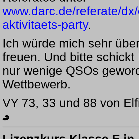
www.darc.de/referate/dx/
aktivitaets-party
.
Ich würde mich sehr übe
freuen. Und bitte schick
nur wenige QSOs geworde
Wettbewerb.
VY 73, 33 und 88 von El
Lizenzkurs Klasse E in