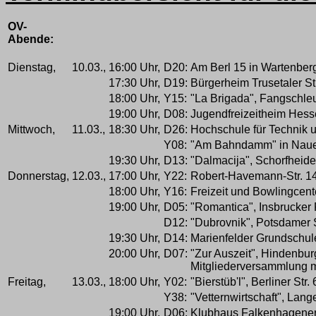
OV-
Abende:
Dienstag,
10.03.,
16:00 Uhr,
D20:
Am Berl 15 in Wartenbe
17:30 Uhr,
D19:
Bürgerheim Trusetaler St
18:00 Uhr,
Y15:
"La Brigada", Fangschleu
19:00 Uhr,
D08:
Jugendfreizeitheim Hess
Mittwoch,
11.03.,
18:30 Uhr,
D26:
Hochschule für Technik u
Y08:
"Am Bahndamm" in Nau
19:30 Uhr,
D13:
"Dalmacija", Schorfheide
Donnerstag,
12.03.,
17:00 Uhr,
Y22:
Robert-Havemann-Str. 14 
18:00 Uhr,
Y16:
Freizeit und Bowlingcent
19:00 Uhr,
D05:
"Romantica", Insbrucker 
D12:
"Dubrovnik", Potsdamer S
19:30 Uhr,
D14:
Marienfelder Grundschule
20:00 Uhr,
D07:
"Zur Auszeit", Hindenbu
Mitgliederversammlung m
Freitag,
13.03.,
18:00 Uhr,
Y02:
"Bierstüb'l", Berliner Str.
Y38:
"Vetternwirtschaft", Lang
19:00 Uhr,
D06:
Klubhaus Falkenhagener 