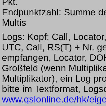
Pkt.
Endpunktzahl: Summe d
Multis
Logs: Kopf: Call, Locato
UTC, Call, RS(T) + Nr. g
empfangen, Locator, DO
Großfeld (wenn Multiplik
Multiplikator), ein Log p
bitte im Textformat, Logs
www.qslonline.de/hk/eig