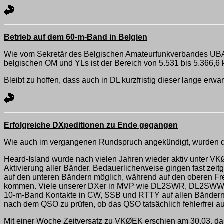
Betrieb auf dem 60-m-Band in Belgien
Wie vom Sekretär des Belgischen Amateurfunkverbandes UBA ü
belgischen OM und YLs ist der Bereich von 5.531 bis 5.366,6 
Bleibt zu hoffen, dass auch in DL kurzfristig dieser lange e
Erfolgreiche DXpeditionen zu Ende gegangen
Wie auch im vergangenen Rundspruch angekündigt, wurden di
Heard-Island wurde nach vielen Jahren wieder aktiv unter VK
Aktivierung aller Bänder. Bedauerlicherweise gingen fast zei
auf den unteren Bändern möglich, während auf den oberen Fre
kommen. Viele unserer DXer in MVP wie DL2SWR, DL2SWW DL
10-m-Band Kontakte in CW, SSB und RTTY auf allen Bändern 
nach dem QSO zu prüfen, ob das QSO tatsächlich fehlerfrei a
Mit einer Woche Zeitversatz zu VKØEK erschien am 30.03. d