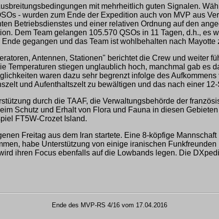
Ausbreitungsbedingungen mit mehrheitlich guten Signalen. W
3 QSOs - wurden zum Ende der Expedition auch von MVP aus Ve
nten Betriebsdienstes und einer relativen Ordnung auf den a
tion. Dem Team gelangen 105.570 QSOs in 11 Tagen, d.h., es wu
 zu Ende gegangen und das Team ist wohlbehalten nach Mayotte 
atoren, Antennen, Stationen" berichtet die Crew und weiter f
Die Temperaturen stiegen unglaublich hoch, manchmal gab es d
ichkeiten waren dazu sehr begrenzt infolge des Aufkommens von
zelt und Aufenthaltszelt zu bewältigen und das nach einer 12-
stützung durch die TAAF, die Verwaltungsbehörde der französi
 beim Schutz und Erhalt von Flora und Fauna in diesen Gebieten
spiel FT5W-Crozet Island.
ngenen Freitag aus dem Iran startete. Eine 8-köpfige Mannschaf
ammen, habe Unterstützung von einige iranischen Funkfreunden
wird ihren Focus ebenfalls auf die Lowbands legen. Die DXpedi
Ende des MVP-RS 4/16 vom 17.04.2016