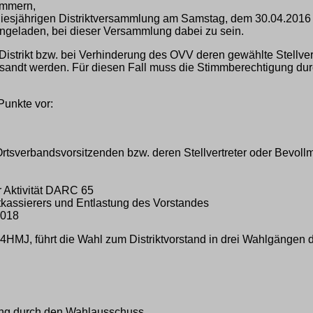
ommern,
rer diesjährigen Distriktversammlung am Samstag, dem 30.04.2
ingeladen, bei dieser Versammlung dabei zu sein.
strikt bzw. bei Verhinderung des OVV deren gewählte Stellvertre
tsandt werden. Für diesen Fall muss die Stimmberechtigung dur
Punkte vor:
rtsverbandsvorsitzenden bzw. deren Stellvertreter oder Bevoll
r Aktivität DARC 65
ktkassierers und Entlastung des Vorstandes
2018
O4HMJ, führt die Wahl zum Distriktvorstand in drei Wahlgängen 
ng durch den Wahlausschuss.