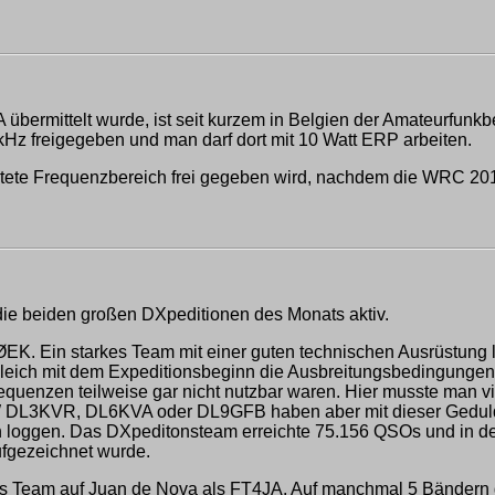
bermittelt wurde, ist seit kurzem in Belgien der Amateurfunkb
kHz freigegeben und man darf dort mit 10 Watt ERP arbeiten.
rwartete Frequenzbereich frei gegeben wird, nachdem die WRC 20
e beiden großen DXpeditionen des Monats aktiv.
ØEK. Ein starkes Team mit einer guten technischen Ausrüstung
tgleich mit dem Expeditionsbeginn die Ausbreitungsbedingungen 
quenzen teilweise gar nicht nutzbar waren. Hier musste man v
3KVR, DL6KVA oder DL9GFB haben aber mit dieser Geduld ers
loggen. Das DXpeditonsteam erreichte 75.156 QSOs und in de
ufgezeichnet wurde.
as Team auf Juan de Nova als FT4JA. Auf manchmal 5 Bändern 