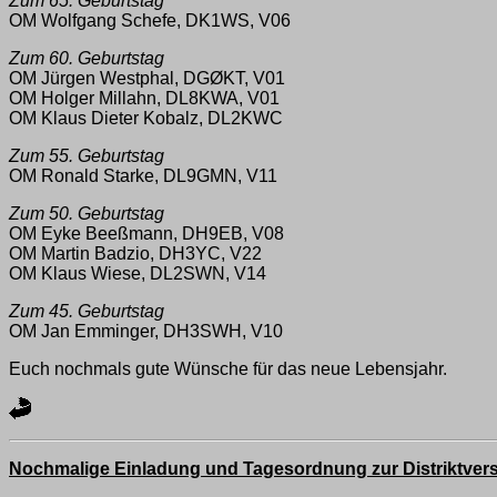
Zum 65. Geburtstag
OM Wolfgang Schefe, DK1WS, V06
Zum 60. Geburtstag
OM Jürgen Westphal, DGØKT, V01
OM Holger Millahn, DL8KWA, V01
OM Klaus Dieter Kobalz, DL2KWC
Zum 55. Geburtstag
OM Ronald Starke, DL9GMN, V11
Zum 50. Geburtstag
OM Eyke Beeßmann, DH9EB, V08
OM Martin Badzio, DH3YC, V22
OM Klaus Wiese, DL2SWN, V14
Zum 45. Geburtstag
OM Jan Emminger, DH3SWH, V10
Euch nochmals gute Wünsche für das neue Lebensjahr.
Nochmalige Einladung und Tagesordnung zur Distriktve