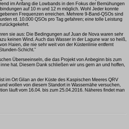
ährend im Anfang die Lowbands in den Fokus der Bemühungen
rbindungen auf 10 m und 12 m möglich. Wohl Jeder konnte
ngegebenen Frequenzen erreichen. Mehrere 9-Band-QSOs sind
rden rd. 10.000 QSOs pro Tag gefahren; eine tolle Leistung
zurückgekehrt.
ühren sie aus: Die Bedingungen auf Juan de Nova waren sehr
azu keinen Wind. Auch das Wasser in der Lagune war so heiß,
 Haien, die nie sehr weit von der Küstenlinie entfernt
Stunden-Schicht."
schen Überseeinseln, die das Projekt von Anbeginn bis zum
 inne hat. Diesem Dank schließen wir uns gern an und hoffen,
t ist im Ort Gilan an der Küste des Kaspischen Meeres QRV
 und wollen von diesem Standort in Wassernähe versuchen,
tion läuft vom 16.04. bis zum 25.04.2016. Näheres findet man