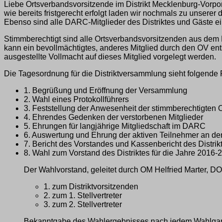
Liebe Ortsverbandsvorsitzende im Distrikt Mecklenburg-Vorp
wie bereits fristgerecht erfolgt laden wir nochmals zu unse
Ebenso sind alle DARC-Mitglieder des Distriktes und Gäste e
Stimmberechtigt sind alle Ortsverbandsvorsitzenden aus dem Di
kann ein bevollmächtigtes, anderes Mitglied durch den OV en
ausgestellte Vollmacht auf dieses Mitglied vorgelegt werden.
Die Tagesordnung für die Distriktversammlung sieht folgende 
1. Begrüßung und Eröffnung der Versammlung
2. Wahl eines Protokollführers
3. Feststellung der Anwesenheit der stimmberechtigten O
4. Ehrendes Gedenken der verstorbenen Mitglieder
5. Ehrungen für langjährige Mitgliedschaft im DARC
6. Auswertung und Ehrung der aktiven Teilnehmer an de
7. Bericht des Vorstandes und Kassenbericht des Distri
8. Wahl zum Vorstand des Distriktes für die Jahre 2016-
Der Wahlvorstand, geleitet durch OM Helfried Marter, D
1. zum Distriktvorsitzenden
2. zum 1. Stellvertreter
3. zum 2. Stellvertreter
Bekanntgabe des Wahlergebnisses nach jedem Wahlga