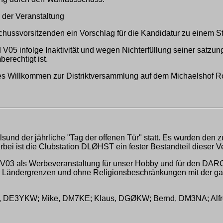
 der Veranstaltung
hussvorsitzenden ein Vorschlag für die Kandidatur zu einem Stel
 V05 infolge Inaktivität und wegen Nichterfüllung seiner satz
erechtigt ist.
hes Willkommen zur Distriktversammlung auf dem Michaelshof R
sund der jährliche "Tag der offenen Tür" statt. Es wurden den 
erbei ist die Clubstation DLØHST ein fester Bestandteil dieser V
V V03 als Werbeveranstaltung für unser Hobby und für den DARC
ber Ländergrenzen und ohne Religionsbeschränkungen mit der ga
la, DE3YKW; Mike, DM7KE; Klaus, DGØKW; Bernd, DM3NA; Alfre