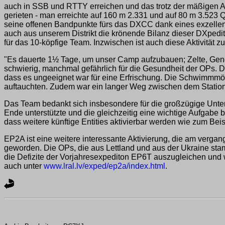
auch in SSB und RTTY erreichen und das trotz der mäßigen 
gerieten - man erreichte auf 160 m 2.331 und auf 80 m 3.52
seine offenen Bandpunkte fürs das DXCC dank eines exzelle
auch aus unserem Distrikt die krönende Bilanz dieser DXpedi
für das 10-köpfige Team. Inzwischen ist auch diese Aktivität
"Es dauerte 1½ Tage, um unser Camp aufzubauen; Zelte, Gener
schwierig, manchmal gefährlich für die Gesundheit der OPs. 
dass es ungeeignet war für eine Erfrischung. Die Schwimmmögl
auftauchten. Zudem war ein langer Weg zwischen dem Stations
Das Team bedankt sich insbesondere für die großzügige Unter
Ende unterstützte und die gleichzeitig eine wichtige Aufgabe
dass weitere künftige Entities aktivierbar werden wie zum Bei
EP2A ist eine weitere interessante Aktivierung, die am verga
geworden. Die OPs, die aus Lettland und aus der Ukraine st
die Defizite der Vorjahresexpediton EP6T auszugleichen und 
auch unter
www.lral.lv/exped/ep2a/index.html
.