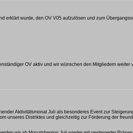
d erklärt wurde, den OV V05 aufzulösen und zum Übergangsorts
genständiger OV aktiv und wir wünschen den Mitgliedern weiter
ender Aktivitätsmonat Juli als besonderes Event zur Steigerung
om unseres Distriktes und gleichzeitig zur Förderung der freu
 wir ab Monatsbeginn Juli wieder mit gesteigerter Präsenz P