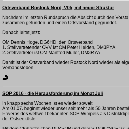
Ortsverband Rostock-Nord, V05, mit neuer Struktur
Nachdem im letzten Rundspruch die Absicht durch den Vorstan
zusammen gefunden und einen Ortsvorstand gegründet.
Danach leitet jetzt:
OM Dennis Hoge, DG6HD, den Ortsverband
1. Stellvertretender OVV ist OM Peter Heiden, DM3PYA
2. Stellvertreter ist OM Manfred Müller, DM3RYA
Damit ist der Ortsverband wieder Rostock Nord wieder als ei
Verbandsleben.
SOP 2016 - die Herausforderung im Monat Juli
In knapp sechs Wochen ist es wieder soweit:
Am 01.07. beginnt wieder unser seit mehr als 50 Jahren besteh
Erwerbs des weltweit bekannten SOP-Wimpels als Distriktdipl
der Ostseeküste.
Mit dem Clubrufzeichen DLØSOP und dem S-DOK "SOP16" werden