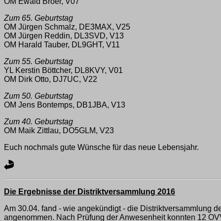
OM Ewald Bröer, V07
Zum 65. Geburtstag
OM Jürgen Schmalz, DE3MAX, V25
OM Jürgen Reddin, DL3SVD, V13
OM Harald Tauber, DL9GHT, V11
Zum 55. Geburtstag
YL Kerstin Böttcher, DL8KVY, V01
OM Dirk Otto, DJ7UC, V22
Zum 50. Geburtstag
OM Jens Bontemps, DB1JBA, V13
Zum 40. Geburtstag
OM Maik Zittlau, DO5GLM, V23
Euch nochmals gute Wünsche für das neue Lebensjahr.
Die Ergebnisse der Distriktversammlung 2016
Am 30.04. fand - wie angekündigt - die Distriktversammlung de
angenommen. Nach Prüfung der Anwesenheit konnten 12 OVVe bzw