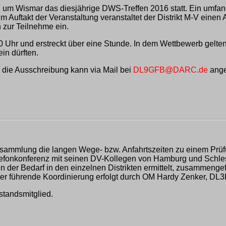
n um Wismar das diesjährige DWS-Treffen 2016 statt. Ein umfa
m Auftakt der Veranstaltung veranstaltet der Distrikt M-V einen
 zur Teilnehme ein.
Uhr und erstreckt über eine Stunde. In dem Wettbewerb gelten 
n dürften.
die Ausschreibung kann via Mail bei
DL9GFB@DARC.de
ange
mlung die langen Wege- bzw. Anfahrtszeiten zu einem Prüfungs
fonkonferenz mit seinen DV-Kollegen von Hamburg und Schlesw
 der Bedarf in den einzelnen Distrikten ermittelt, zusammenge
ter führende Koordinierung erfolgt durch OM Hardy Zenker, DL
standsmitglied.