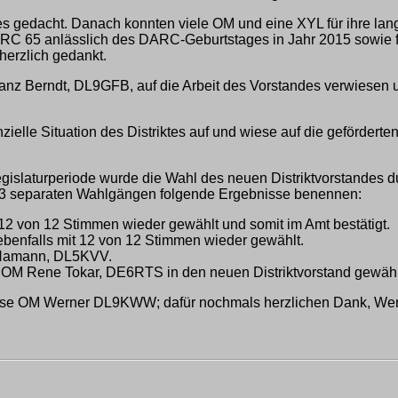
tes gedacht. Danach konnten viele OM und eine XYL für ihre la
ARC 65 anlässlich des DARC-Geburtstages in Jahr 2015 sowie f
 herzlich gedankt.
ranz Berndt, DL9GFB, auf die Arbeit des Vorstandes verwiesen 
ielle Situation des Distriktes auf und wiese auf die geförderte
gislaturperiode wurde die Wahl des neuen Distriktvorstandes 
 separaten Wahlgängen folgende Ergebnisse benennen:
2 von 12 Stimmen wieder gewählt und somit im Amt bestätigt.
benfalls mit 12 von 12 Stimmen wieder gewählt.
tz Hamann, DL5KVV.
e OM Rene Tokar, DE6RTS in den neuen Distriktvorstand gewähl
Weise OM Werner DL9KWW; dafür nochmals herzlichen Dank, Wer