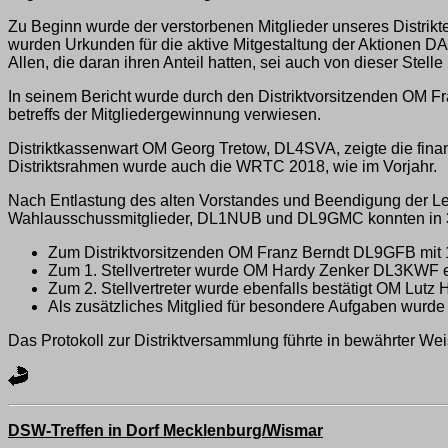
Zu Beginn wurde der verstorbenen Mitglieder unseres Distrik
wurden Urkunden für die aktive Mitgestaltung der Aktionen D
Allen, die daran ihren Anteil hatten, sei auch von dieser Stelle
In seinem Bericht wurde durch den Distriktvorsitzenden OM F
betreffs der Mitgliedergewinnung verwiesen.
Distriktkassenwart OM Georg Tretow, DL4SVA, zeigte die finanz
Distriktsrahmen wurde auch die WRTC 2018, wie im Vorjahr.
Nach Entlastung des alten Vorstandes und Beendigung der Le
Wahlausschussmitglieder, DL1NUB und DL9GMC konnten in 3
Zum Distriktvorsitzenden OM Franz Berndt DL9GFB mit 1
Zum 1. Stellvertreter wurde OM Hardy Zenker DL3KWF e
Zum 2. Stellvertreter wurde ebenfalls bestätigt OM Lu
Als zusätzliches Mitglied für besondere Aufgaben wurd
Das Protokoll zur Distriktversammlung führte in bewährter 
DSW-Treffen in Dorf Mecklenburg/Wismar