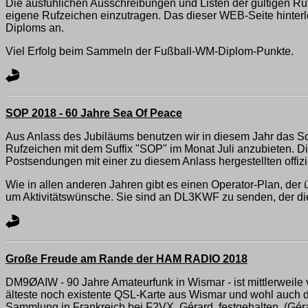
Die ausfühlichen Ausschreibungen und Listen der gültigen Ru
eigene Rufzeichen einzutragen. Das dieser WEB-Seite hinterleg
Diploms an.
Viel Erfolg beim Sammeln der Fußball-WM-Diplom-Punkte.
SOP 2018 - 60 Jahre Sea Of Peace
Aus Anlass des Jubiläums benutzen wir in diesem Jahr das
Rufzeichen mit dem Suffix "SOP" im Monat Juli anzubieten. Die
Postsendungen mit einer zu diesem Anlass hergestellten offiz
Wie in allen anderen Jahren gibt es einen Operator-Plan, der
um Aktivitätswünsche. Sie sind an DL3KWF zu senden, der dies
Große Freude am Rande der HAM RADIO 2018
DM9ØAIW - 90 Jahre Amateurfunk in Wismar - ist mittlerweile
älteste noch existente QSL-Karte aus Wismar und wohl auch di
Sammlung in Frankreich bei F2VX, Gérard, festgehalten. (Gér