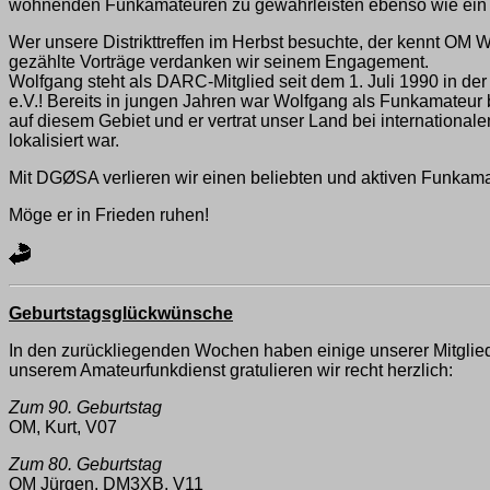
wohnenden Funkamateuren zu gewährleisten ebenso wie ein 
Wer unsere Distrikttreffen im Herbst besuchte, der kennt OM W
gezählte Vorträge verdanken wir seinem Engagement.
Wolfgang steht als DARC-Mitglied seit dem 1. Juli 1990 in der
e.V.! Bereits in jungen Jahren war Wolfgang als Funkamateur
auf diesem Gebiet und er vertrat unser Land bei international
lokalisiert war.
Mit DGØSA verlieren wir einen beliebten und aktiven Funkama
Möge er in Frieden ruhen!
Geburtstagsglückwünsche
In den zurückliegenden Wochen haben einige unserer Mitglied
unserem Amateurfunkdienst gratulieren wir recht herzlich:
Zum 90. Geburtstag
OM, Kurt, V07
Zum 80. Geburtstag
OM Jürgen, DM3XB, V11