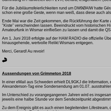
Für die Jubiläumsfeierlichkeiten rund um DM9ØAIW hatte Gérard
schon eine große Geste, wenn man weiß, dass diese auch als 
Ende Mai war die Zeit gekommen, die Rückführung der Karte an
"Kiste" verschwinden lassen. Beeindruckt vom historischen H
Amateurfunk in Wismar einfließen zu lassen und damit die QS
Am 1. Juni 2018 erfolgte auf der HAM RADIO die offizielle 
hinausgehende, wertvolle Relikt Wismars entgegen.
Merci, Gerard! Au revoir!
Aussendungen von Grimmeton 2018
In einer eMail aus Schweden erhielt DL9GKJ die Information,
Alexanderson-Tag eine Sondersendung am 01.07. ausstrahlen 
Im Unterschied zu vorangegangenen Jahren wird es insgesa
jeweils eine halbe Stunde vor dem Sendezeitpunkt abgestimm
Zu dem Ereignis gibt es auch einen begleitenden Lifestream, 