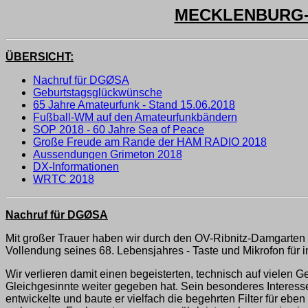
MECKLENBURG-V
ÜBERSICHT:
Nachruf für DGØSA
Geburtstagsglückwünsche
65 Jahre Amateurfunk - Stand 15.06.2018
Fußball-WM auf den Amateurfunkbändern
SOP 2018 - 60 Jahre Sea of Peace
Große Freude am Rande der HAM RADIO 2018
Aussendungen Grimeton 2018
DX-Informationen
WRTC 2018
Nachruf für DGØSA
Mit großer Trauer haben wir durch den OV-Ribnitz-Damgarte
Vollendung seines 68. Lebensjahres - Taste und Mikrofon für
Wir verlieren damit einen begeisterten, technisch auf vielen
Gleichgesinnte weiter gegeben hat. Sein besonderes Interess
entwickelte und baute er vielfach die begehrten Filter für e