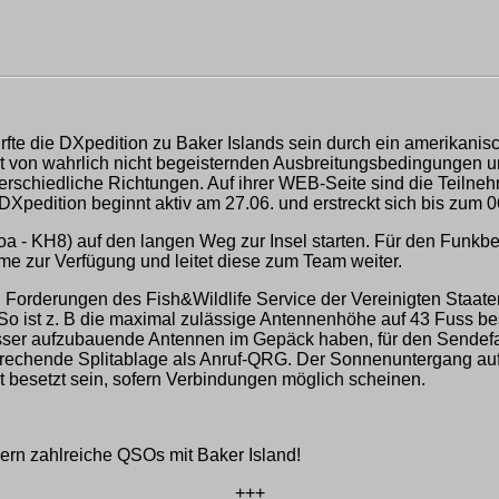
e die DXpedition zu Baker Islands sein durch ein amerikanisc
t von wahrlich nicht begeisternden Ausbreitungsbedingungen u
rschiedliche Richtungen. Auf ihrer WEB-Seite sind die Teilneh
Xpedition beginnt aktiv am 27.06. und erstreckt sich bis zum 0
KH8) auf den langen Weg zur Insel starten. Für den Funkbetrieb
me zur Verfügung und leitet diese zum Team weiter.
Forderungen des Fish&Wildlife Service der Vereinigten Staaten,
 ist z. B die maximal zulässige Antennenhöhe auf 43 Fuss bes
asser aufzubauende Antennen im Gepäck haben, für den Sendefa
rechende Splitablage als Anruf-QRG. Der Sonnenuntergang auf
 besetzt sein, sofern Verbindungen möglich scheinen.
!
ern zahlreiche QSOs mit Baker Island!
+++