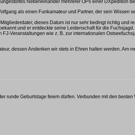
ungestörtes Nebeneinander mehrerer OPs einer DXpedition be
olfgang als einen Funkamateur und Partner, der sein Wissen seh
 Mitgliederdatei; dieses Datum ist nur sehr bedingt richtig un
 bekannt und er entdeckte seine Leidenschaft für die Fuchsja
en FJ-Veranstaltungen wie z. B. zur internationalen Ostseefuch
teur, dessen Andenken wir stets in Ehren halten werden. Am m
er runde Geburtstage feiern dürfen. Verbunden mit den besten 