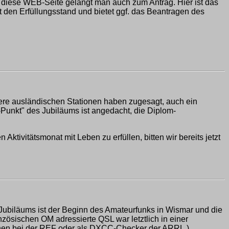
r diese WEB-Seite gelangt man auch zum Antrag. Hier ist das
t den Erfüllungsstand und bietet ggf. das Beantragen des
e ausländischen Stationen haben zugesagt, auch ein
i-Punkt" des Jubiläums ist angedacht, die Diplom-
 Aktivitätsmonat mit Leben zu erfüllen, bitten wir bereits jetzt
Jubiläums ist der Beginn des Amateurfunks in Wismar und die
zösischen OM adressierte QSL war letztlich in einer
ionen bei der REF oder als DXCC-Checker der ARRL.)