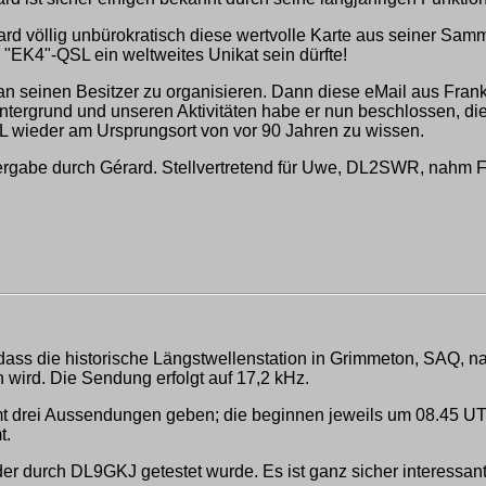
 völlig unbürokratisch diese wertvolle Karte aus seiner Sammlu
"EK4"-QSL ein weltweites Unikat sein dürfte!
 seinen Besitzer zu organisieren. Dann diese eMail aus Frankr
intergrund und unseren Aktivitäten habe er nun beschlossen, d
L wieder am Ursprungsort von vor 90 Jahren zu wissen.
Übergabe durch Gérard. Stellvertretend für Uwe, DL2SWR, nahm
 dass die historische Längstwellenstation in Grimmeton, SAQ,
wird. Die Sendung erfolgt auf 17,2 kHz.
mt drei Aussendungen geben; die beginnen jeweils um 08.45 
t.
der durch DL9GKJ getestet wurde. Es ist ganz sicher interessan