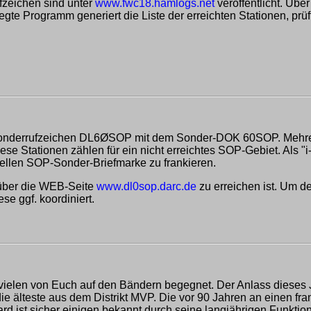
fzeichen sind unter
www.fwc18.hamlogs.net
veröffentlicht. Übe
te Programm generiert die Liste der erreichten Stationen, prüf
 Sonderrufzeichen DL6ØSOP mit dem Sonder-DOK 60SOP. Mehrer
se Stationen zählen für ein nicht erreichtes SOP-Gebiet. Als "
iellen SOP-Sonder-Briefmarke zu frankieren.
 über die WEB-Seite
www.dl0sop.darc.de
zu erreichen ist. Um den
e ggf. koordiniert.
 vielen von Euch auf den Bändern begegnet. Der Anlass dieses 
e älteste aus dem Distrikt MVP. Die vor 90 Jahren an einen fran
ard ist sicher einigen bekannt durch seine langjährigen Funkt