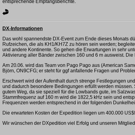
entsprechende Empfangsberichte.
DX-Informationen
Das wohl spannendste DX-Event zum Ende dieses Monats dürft
Rufzeichen, die als KH1/KH7Z zu hören sein werden; begleite
und andere Kontinente. So gehen die Erwartungen in sehr unte
Aktivierung aller Bänder zwischen 160 und 6 m ausweist. Die D
Am 20.06. wird das Team von Pago Pago aus (American Samoa - 
Björn, ON9CFG; er steht für ggf anfallende Fragen und Proble
Erschwert wird der Aufenthalt durch strenge Festlegungen und 
und dadurch besondere Bedingungen erfüllt werden müssen. So
gutem Weg, da sie speziell für die Lowbands gute, im Salzw
Stammfrequenz auf 160 m wird die 1822,5 kHz sein und entsp
Frequenzen werden entsprechend in der folgenden Dunkelheit
Die erwarteten Kosten der Expedition liegen um 400.000 US$
Wir wünschen der DXpedition viel Erfolg und unseren Mitglied