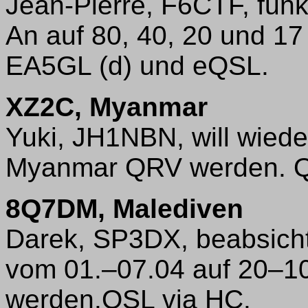
Jean-Pierre, F6CTF, funk
An auf 80, 40, 20 und 1
EA5GL (d) und eQSL.
XZ2C, Myanmar
Yuki, JH1NBN, will wied
Myanmar QRV werden. Q
8Q7DM, Malediven
Darek, SP3DX, beabsicht
vom 01.–07.04 auf 20–1
werden.QSL via HC.