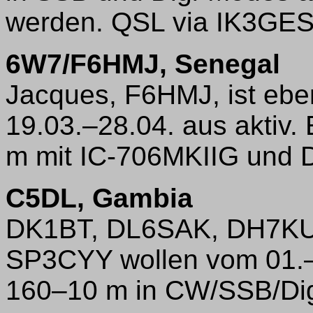
werden. QSL via IK3GES
6W7/F6HMJ, Senegal
Jacques, F6HMJ, ist ebe
19.03.–28.04. aus aktiv
m mit IC-706MKIIG und D
C5DL, Gambia
DK1BT, DL6SAK, DH7KU
SP3CYY wollen vom 01.–1
160–10 m in CW/SSB/Digi