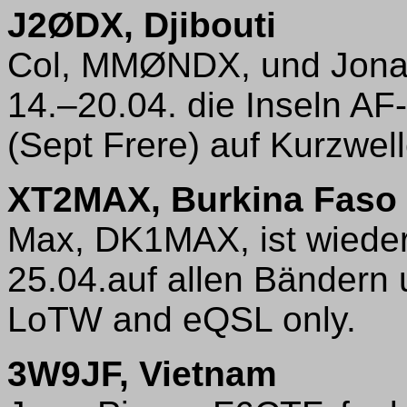
J2ØDX, Djibouti
Col, MMØNDX, und Jon
14.–20.04. die Inseln A
(Sept Frere) auf Kurzwell
XT2MAX, Burkina Faso
Max, DK1MAX, ist wieder
25.04.auf allen Bändern
LoTW and eQSL only.
3W9JF, Vietnam