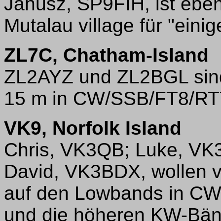
Janusz, SP9FIH, ist eben
Mutalau village für "ein
ZL7C, Chatham-Island
ZL2AYZ und ZL2BGL sind
15 m in CW/SSB/FT8/RT
VK9, Norfolk Island
Chris, VK3QB; Luke, VK3
David, VK3BDX, wollen v
auf den Lowbands in C
und die höheren KW-Bän