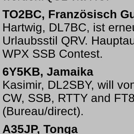
TO2BC, Französisch G
Hartwig, DL7BC, ist erne
Urlaubsstil QRV. Haupta
WPX SSB Contest.
6Y5KB, Jamaika
Kasimir, DL2SBY, will v
CW, SSB, RTTY and FT8
(Bureau/direct).
A35JP, Tonga