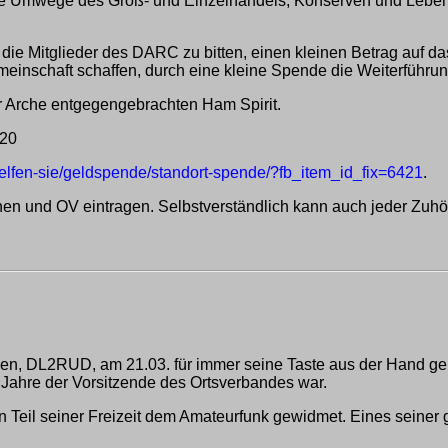
ie Umwege des Groß- und Einzelhandels, Konserven und Lebensmi
die Mitglieder des DARC zu bitten, einen kleinen Betrag auf d
meinschaft schaffen, durch eine kleine Spende die Weiterführu
er Arche entgegengebrachten Ham Spirit.
D20
elfen-sie/geldspende/standort-spende/?fb_item_id_fix=6421
.
en und OV eintragen. Selbstverständlich kann auch jeder Zuhör
en, DL2RUD, am 21.03. für immer seine Taste aus der Hand gelegt
 Jahre der Vorsitzende des Ortsverbandes war.
ten Teil seiner Freizeit dem Amateurfunk gewidmet. Eines seiner