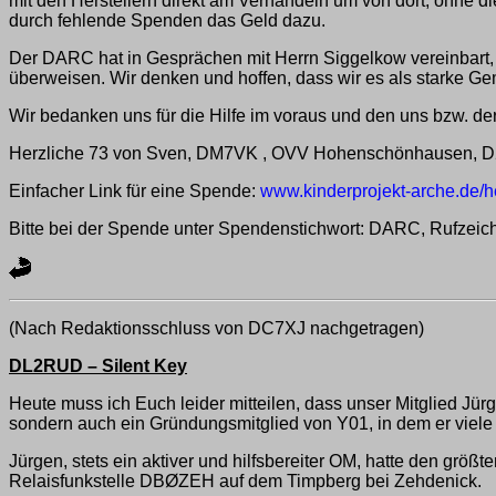
mit den Herstellern direkt am Verhandeln um von dort, ohne d
durch fehlende Spenden das Geld dazu.
Der DARC hat in Gesprächen mit Herrn Siggelkow vereinbart, 
überweisen. Wir denken und hoffen, dass wir es als starke Ge
Wir bedanken uns für die Hilfe im voraus und den uns bzw. d
Herzliche 73 von Sven, DM7VK , OVV Hohenschönhausen, 
Einfacher Link für eine Spende:
www.kinderprojekt-arche.de/h
Bitte bei der Spende unter Spendenstichwort: DARC, Rufzeich
(Nach Redaktionsschluss von DC7XJ nachgetragen)
DL2RUD – Silent Key
Heute muss ich Euch leider mitteilen, dass unser Mitglied Jürg
sondern auch ein Gründungsmitglied von Y01, in dem er viele
Jürgen, stets ein aktiver und hilfsbereiter OM, hatte den größ
Relaisfunkstelle DBØZEH auf dem Timpberg bei Zehdenick.