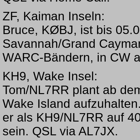
ZF, Kaiman Inseln:
Bruce, KØBJ, ist bis 05.
Savannah/Grand Cayman 
WARC-Bändern, in CW ak
KH9, Wake Insel:
Tom/NL7RR plant ab dem 
Wake Island aufzuhalten. 
er als KH9/NL7RR auf 40
sein. QSL via AL7JX.