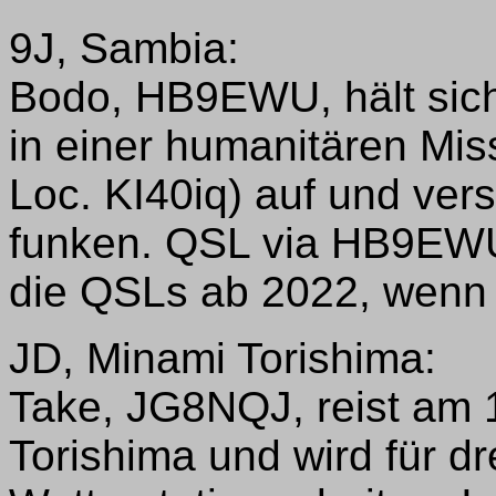
9J, Sambia:
Bodo, HB9EWU, hält sich
in einer humanitären M
Loc. KI40iq) auf und ver
funken. QSL via HB9EWU
die QSLs ab 2022, wenn 
JD, Minami Torishima:
Take, JG8NQJ, reist am 
Torishima und wird für dr