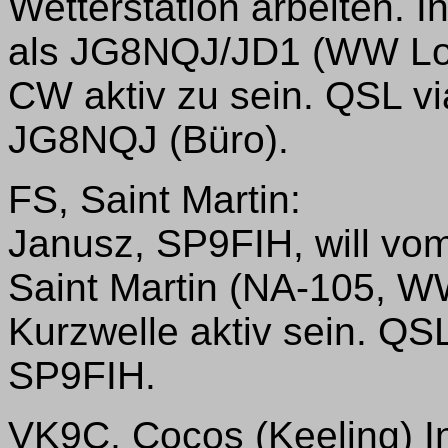
Wetterstation arbeiten. In
als JG8NQJ/JD1 (WW Lo
CW aktiv zu sein. QSL vi
JG8NQJ (Büro).
FS, Saint Martin:
Janusz, SP9FIH, will vo
Saint Martin (NA-105, W
Kurzwelle aktiv sein. Q
SP9FIH.
VK9C, Cocos (Keeling) I