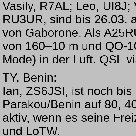
Vasily, R7AL; Leo, UI8J;
RU3UR, sind bis 26.03. a
von Gaborone. Als A25RU 
von 160–10 m und QO-10
Mode) in der Luft. QSL 
TY, Benin:
Ian, ZS6JSI, ist noch bi
Parakou/Benin auf 80, 4
aktiv, wenn es seine Fre
und LoTW.