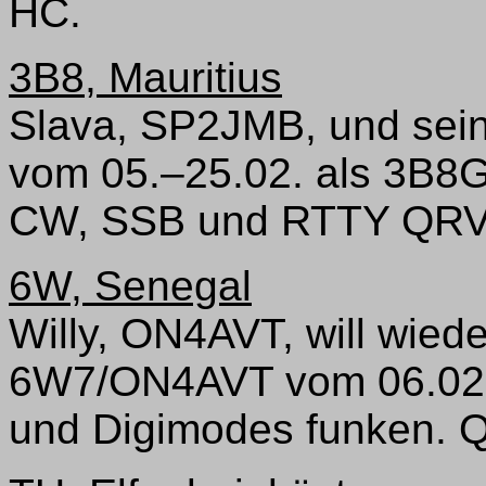
HC.
3B8, Mauritius
Slava, SP2JMB, und sei
vom 05.–25.02. als 3B8G
CW, SSB und RTTY QRV 
6W, Senegal
Willy, ON4AVT, will wied
6W7/ON4AVT vom 06.02.
und Digimodes funken. 