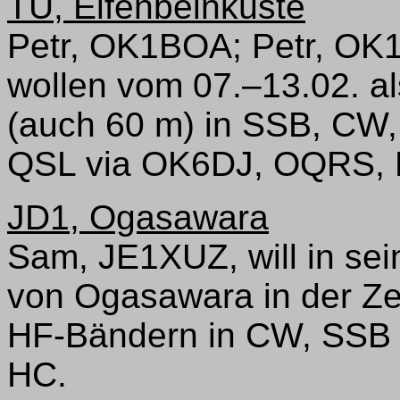
TU, Elfenbeinküste
Petr, OK1BOA; Petr, OK
wollen vom 07.–13.02. 
(auch 60 m) in SSB, CW,
QSL via OK6DJ, OQRS,
JD1, Ogasawara
Sam, JE1XUZ, will in sei
von Ogasawara in der Ze
HF-Bändern in CW, SSB
HC.