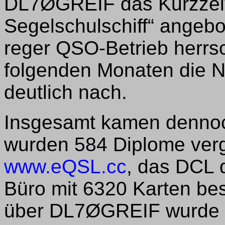
DL7ØGREIF das Kurzzeit
Segelschulschiff“ angeb
reger QSO-Betrieb herrsc
folgenden Monaten die 
deutlich nach.
Insgesamt kamen dennoc
wurden 584 Diplome verg
www.eQSL.cc
, das DCL
Büro mit 6320 Karten best
über DL7ØGREIF wurde