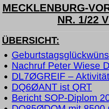
MECKLENBURG-VO
NR. 1/22 
ÜBERSICHT:
Geburtstagsglückwün
Nachruf Peter Wiese
DL7ØGREIF – Aktivitä
DQ6ØANT ist QRT
Bericht SOP-Diplom 2
DQ85ØDOM mit 8500 