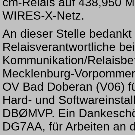
cm-Relais auf 438,950 
WIRES-X-Netz.
An dieser Stelle bedankt 
Relaisverantwortliche be
Kommunikation/Relaisbetr
Mecklenburg-Vorpomme
OV Bad Doberan (V06) fü
Hard- und Softwareinstall
DBØMVP. Ein Dankeschön
DG7AA, für Arbeiten an 