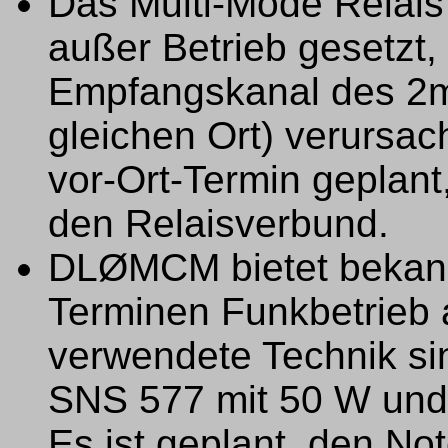
Das Multi-Mode Rela
außer Betrieb gesetzt,
Empfangskanal des 2
gleichen Ort) verursac
vor-Ort-Termin geplant
den Relaisverbund.
DLØMCM bietet bekann
Terminen Funkbetrieb 
verwendete Technik si
SNS 577 mit 50 W und
Es ist geplant, den N