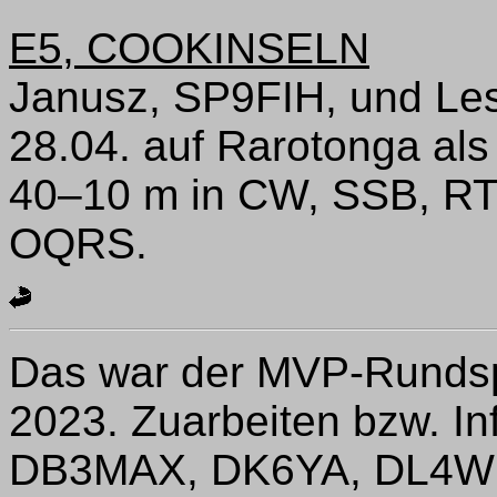
E5, COOKINSELN
Janusz, SP9FIH, und Les
28.04. auf Rarotonga a
40–10 m in CW, SSB, RT
OQRS.
Das war der MVP-Rundspr
2023. Zuarbeiten bzw. I
DB3MAX, DK6YA, DL4W