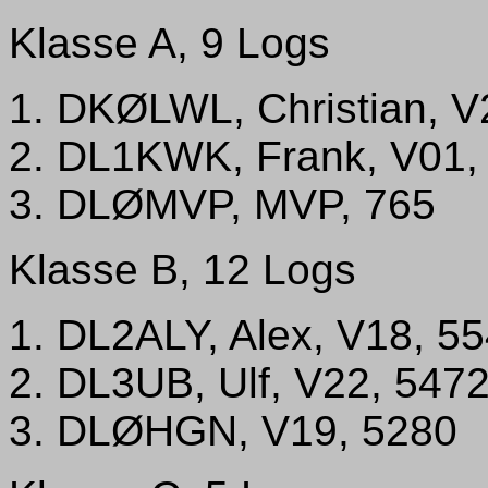
Klasse A, 9 Logs
1. DKØLWL, Christian, V
2. DL1KWK, Frank, V01,
3. DLØMVP, MVP, 765
Klasse B, 12 Logs
1. DL2ALY, Alex, V18, 5
2. DL3UB, Ulf, V22, 547
3. DLØHGN, V19, 5280