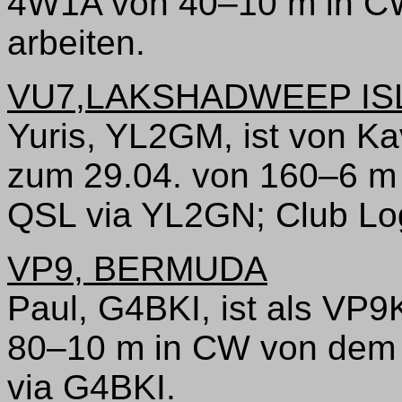
4W1A von 40–10 m in C
arbeiten.
VU7,LAKSHADWEEP IS
Yuris, YL2GM, ist von Ka
zum 29.04. von 160–6 m
QSL via YL2GN; Club L
VP9, BERMUDA
Paul, G4BKI, ist als VP9
80–10 m in CW von dem 
via G4BKI.