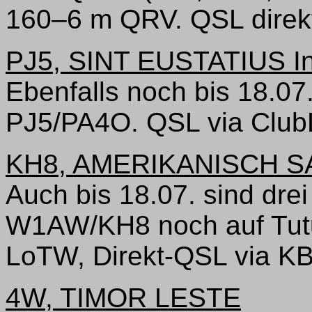
160–6 m QRV. QSL direkt
PJ5, SINT EUSTATIUS In
Ebenfalls noch bis 18.0
PJ5/PA4O. QSL via Clu
KH8, AMERIKANISCH 
Auch bis 18.07. sind dr
W1AW/KH8 noch auf Tutu
LoTW, Direkt-QSL via 
4W, TIMOR LESTE