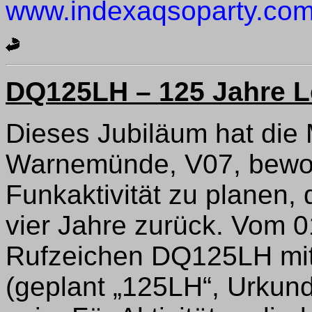
www.indexaqsoparty.co
DQ125LH – 125 Jahre 
Dieses Jubiläum hat die 
Warnemünde, V07, bewog
Funkaktivität zu planen, 
vier Jahre zurück. Vom 
Rufzeichen DQ125LH mi
(geplant „125LH“, Urkund