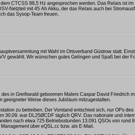
t dem CTCSS 88,5 Hz angesprochen werden. Das Relais ist im
V-Netzteil mit 45 Ah Akku, der das Relais auch bei Stromausf
ich das Sysop-Team freuen.
eshauptversammlung mit Wahl im Ortsverband Güstrow statt. Ei
V gewählt. Wir wünschen gutes Gelingen und Spaß bei der Fort
ag des in Greifswald geborenen Malers Caspar David Friedrich m
n geeigneter Weise dieses Jubiläum mitzugestalten.
station zu betreiben. Der Vorstand entschied sich, nur OPs des
m 30.09. war DL25ØCDF täglich QRV. Das nationale und internat
anden nach etwa 725 Betriebsstunden 13.091 QSOs von rund 8
s Management über eQSL.cc bzw. als E-Mail.