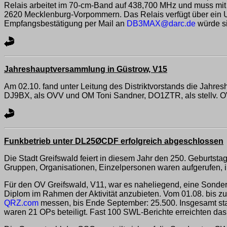
Relais arbeitet im 70-cm-Band auf 438,700 MHz und muss mi
2620 Mecklenburg-Vorpommern. Das Relais verfügt über ein US
Empfangsbestätigung per Mail an
DB3MAX@darc.de
würde s
Jahreshauptversammlung in Güstrow, V15
Am 02.10. fand unter Leitung des Distriktvorstands die Jahr
DJ9BX, als OVV und OM Toni Sandner, DO1ZTR, als stellv. OV
Funkbetrieb unter DL25ØCDF erfolgreich abgeschlossen
Die Stadt Greifswald feiert in diesem Jahr den 250. Geburtst
Gruppen, Organisationen, Einzelpersonen waren aufgerufen, i
Für den OV Greifswald, V11, war es naheliegend, eine Sonder
Diplom im Rahmen der Aktivität anzubieten. Vom 01.08. bis zu
QRZ.com
messen, bis Ende September: 25.500. Insgesamt st
waren 21 OPs beteiligt. Fast 100 SWL-Berichte erreichten da