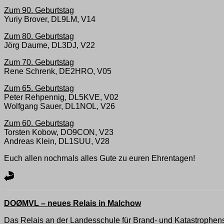
Zum 90. Geburtstag
Yuriy Brover, DL9LM, V14
Zum 80. Geburtstag
Jörg Daume, DL3DJ, V22
Zum 70. Geburtstag
Rene Schrenk, DE2HRO, V05
Zum 65. Geburtstag
Peter Rehpennig, DL5KVE, V02
Wolfgang Sauer, DL1NOL, V26
Zum 60. Geburtstag
Torsten Kobow, DO9CON, V23
Andreas Klein, DL1SUU, V28
Euch allen nochmals alles Gute zu euren Ehrentagen!
DOØMVL – neues Relais in Malchow
Das Relais an der Landesschule für Brand- und Katastrophens