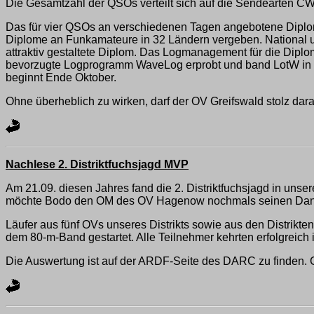
Die Gesamtzahl der QSOs verteilt sich auf die Sendearten 
Das für vier QSOs an verschiedenen Tagen angebotene Dipl
Diplome an Funkamateure in 32 Ländern vergeben. National und
attraktiv gestaltete Diplom. Das Logmanagement für die Dip
bevorzugte Logprogramm WaveLog erprobt und band LotW in d
beginnt Ende Oktober.
Ohne überheblich zu wirken, darf der OV Greifswald stolz dara
Nachlese 2. Distriktfuchsjagd MVP
Am 21.09. diesen Jahres fand die 2. Distriktfuchsjagd in un
möchte Bodo den OM des OV Hagenow nochmals seinen Dank auss
Läufer aus fünf OVs unseres Distrikts sowie aus den Distrikt
dem 80-m-Band gestartet. Alle Teilnehmer kehrten erfolgreich i
Die Auswertung ist auf der ARDF-Seite des DARC zu finden. G