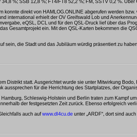
CW 34,8 %; SSB 12,8 %; FT4/FT8 52,2 %; FM, SSTV 0,2 %. Über
om konnte direkt von HAMLOG.ONLINE abgerufen werden bzw. w
 international erhielt der OV Greifswald Lob und Anerkennung 
lomvergabe, eQSL, DCL und für den QSL-Druck lief über das Pr
as Gesamtprojekt ein. Mit den QSL-Karten bekommen die QSO-P
uf sein, die Stadt und das Jubiläum würdig präsentiert zu haben
serem Distrikt statt. Ausgerichtet wurde sie unter Mitwirkun
prechen für die Herrichtung des Startplatzes, der Organisati
en Hamburg, Schleswig-Holstein und Berlin traten zum Kampf um
nnerhalb der festgesetzten Zeit zurück. Ebenso erfolgreich verl
leichfalls auch auf
www.dl4cu.de
unter „ARDF“, dort sind auch