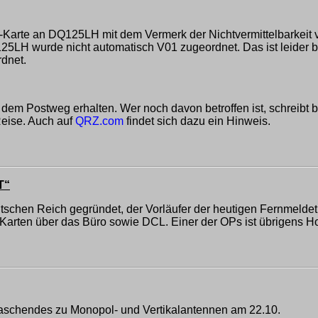
L-Karte an DQ125LH mit dem Vermerk der Nichtvermittelbarkeit
H wurde nicht automatisch V01 zugeordnet. Das ist leider bei 
dnet.
 dem Postweg erhalten. Wer noch davon betroffen ist, schreibt b
Reise. Auch auf
QRZ.com
findet sich dazu ein Hinweis.
T“
utschen Reich gegründet, der Vorläufer der heutigen Fernmel
arten über das Büro sowie DCL. Einer der OPs ist übrigens H
raschendes zu Monopol- und Vertikalantennen am 22.10.