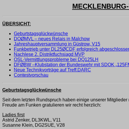
MECKLENBURG-V
ÜBERSICHT:
Geburtstagsglückwünsche
DOØMVL – neues Relais in Malchow
Jahreshauptversammlung in Güstrow, V15
Funkbetrieb unter DL25ØCDF erfolgreich abgeschlosse
Nachlese 2. Distriktfuchsjagd MVP
QSL-Vermittlungsprobleme bei DQ125LH
DFØBW –Klubstation der Bundeswehr mit SDOK „125F
Neue Technikvorträge auf Treff.DARC
Contestvorschau
Geburtstagsglückwünsche
Seit dem letzten Rundspruch haben einige unserer Mitglieder 
Freude am Funken gratulieren wir recht herzlich:
Ladies first
Astrid Zenker, DL3KWL, V11
Susanne Klein, DG2SUE, V28