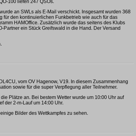
 QO-100 liefen 247 QSOs.
urde an SWLs als E-Mail verschickt. Insgesamt wurden 368
für den kontinuierlichen Funkbetrieb wie auch für das
ogramm HAMOffice. Zusätzlich wurde das seitens des Klubs
artner ein Stück Greifswald in die Hand. Der Versand
.
g Bodo, DL4CU, vom OV Hagenow, V19. In diesem Zusammenhang
on sowie für die super Verpflegung aller Teilnehmer.
 die Plätze an. Bei bestem Wetter wurde um 10:00 Uhr auf
ief der 2-m-Lauf um 14:00 Uhr.
 einige Bilder des Wettkampfes zu sehen.