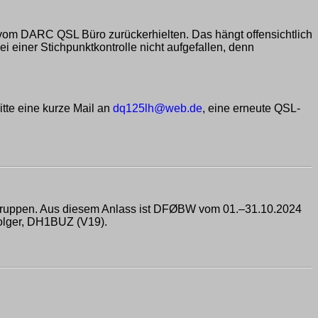
 vom DARC QSL Büro zurückerhielten. Das hängt offensichtlich
einer Stichpunktkontrolle nicht aufgefallen, denn
itte eine kurze Mail an
dq125lh@web.de
, eine erneute QSL-
detruppen. Aus diesem Anlass ist DFØBW vom 01.–31.10.2024
olger, DH1BUZ (V19).