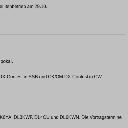
llitenbetrieb am 29.10.
npokal.
JA-DX-Contest in SSB und OK/OM-DX-Contest in CW.
 DK6YA, DL3KWF, DL4CU und DL6KWN. Die Vortragstermine