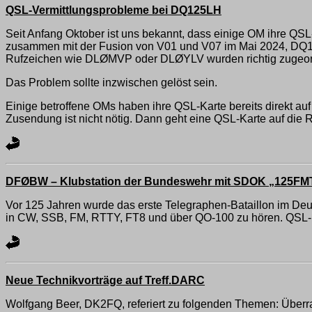
QSL-Vermittlungsprobleme bei DQ125LH
Seit Anfang Oktober ist uns bekannt, dass einige OM ihre QS
zusammen mit der Fusion von V01 und V07 im Mai 2024, DQ125L
Rufzeichen wie DLØMVP oder DLØYLV wurden richtig zugeor
Das Problem sollte inzwischen gelöst sein.
Einige betroffene OMs haben ihre QSL-Karte bereits direkt auf
Zusendung ist nicht nötig. Dann geht eine QSL-Karte auf die 
DFØBW – Klubstation der Bundeswehr mit SDOK „125FM
Vor 125 Jahren wurde das erste Telegraphen-Bataillon im De
in CW, SSB, FM, RTTY, FT8 und über QO-100 zu hören. QSL-K
Neue Technikvorträge auf Treff.DARC
Wolfgang Beer, DK2FQ, referiert zu folgenden Themen: Über