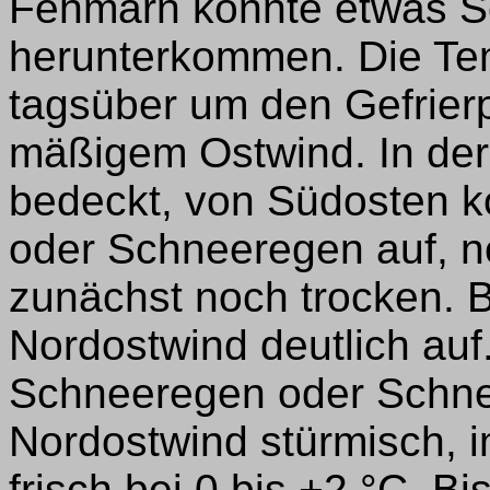
Fehmarn könnte etwas S
herunterkommen. Die Te
tagsüber um den Gefrier
mäßigem Ostwind. In de
bedeckt, von Südosten k
oder Schneeregen auf, nö
zunächst noch trocken. Be
Nordostwind deutlich auf.
Schneeregen oder Schne
Nordostwind stürmisch, 
frisch bei 0 bis +2 °C. B