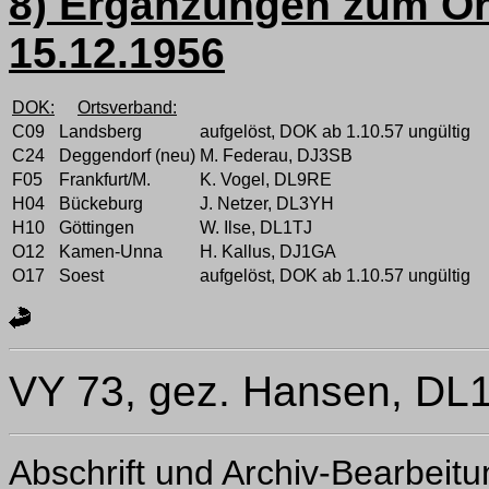
8) Ergänzungen zum Or
15.12.1956
DOK:
Ortsverband:
C09
Landsberg
aufgelöst, DOK ab 1.10.57 ungültig
C24
Deggendorf (neu)
M. Federau, DJ3SB
F05
Frankfurt/M.
K. Vogel, DL9RE
H04
Bückeburg
J. Netzer, DL3YH
H10
Göttingen
W. Ilse, DL1TJ
O12
Kamen-Unna
H. Kallus, DJ1GA
O17
Soest
aufgelöst, DOK ab 1.10.57 ungültig
VY 73, gez. Hansen, DL
Abschrift und Archiv-Bearbeit