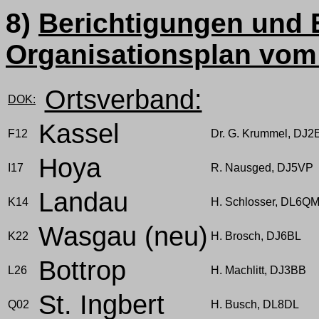
8)
Berichtigungen und
Organisationsplan vom
Ortsverband:
DOK:
Kassel
F12
Dr. G. Krummel, DJ2
Hoya
I17
R. Nausged, DJ5VP
Landau
K14
H. Schlosser, DL6Q
Wasgau (neu)
K22
H. Brosch, DJ6BL
Bottrop
L26
H. Machlitt, DJ3BB
St. Ingbert
Q02
H. Busch, DL8DL