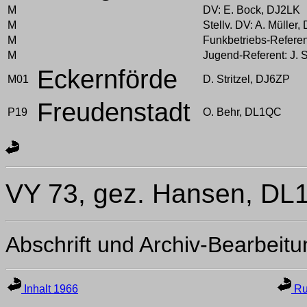
M
DV: E. Bock, DJ2LK
M
Stellv. DV: A. Müller
M
Funkbetriebs-Referen
M
Jugend-Referent: J. 
Eckernförde
M01
D. Stritzel, DJ6ZP
Freudenstadt
P19
O. Behr, DL1QC
VY 73, gez. Hansen, DL
Abschrift und Archiv-Bearbeit
Inhalt 1966
Ru