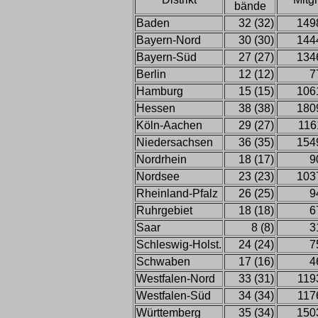
bände
Baden
32 (32)
149
Bayern-Nord
30 (30)
144
Bayern-Süd
27 (27)
134
Berlin
12 (12)
7
Hamburg
15 (15)
106
Hessen
38 (38)
180
Köln-Aachen
29 (27)
116
Niedersachsen
36 (35)
154
Nordrhein
18 (17)
9
Nordsee
23 (23)
103
Rheinland-Pfalz
26 (25)
9
Ruhrgebiet
18 (18)
6
Saar
8 (8)
3
Schleswig-Holst.
24 (24)
7
Schwaben
17 (16)
4
Westfalen-Nord
33 (31)
119
Westfalen-Süd
34 (34)
117
Württemberg
35 (34)
150