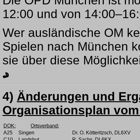
Die OPD München ist mon
12:00 und von 14:00–16:
Wer ausländische OM ke
Spielen nach München k
sie über diese Möglichkei
4)
Änderungen und Er
Organisationsplan vom
DOK:
Ortsverband:
A25
Singen
Dr. O. Kötteritzsch, DL6XV
C10
Landshut
R. Sachs, DL6KX