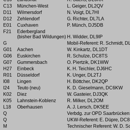
C13
München-West
L. Geiger, DL2QV
D11
Wilmersdorf
N. Voigt, DL7HI
D12
Zehlendorf
G. Richter, DL7LA
E01
Cuxhaven
P. Münch, DJ5DB
F21
Ederbergland
(bisher Bad Wildungen)
H. Widder, DL9IP
G
Mobil-Referent: R. Schmidt, 
G01
Aachen
W. Kinkartz, DL1DT
G06
Euskirchen
R. Schulze, DC8TS
G07
Gummersbach
O. Piertzik, DK1WW
H27
Einbeck
K. H. Teichler, DJ6HC
R01
Düsseldorf
K. Unger, DL2TJ
I08
Lingen
H. Böttcher, DK2QP
I24
Teuto (neu)
K. D. Gieselmann, DC6KW
K02
Diez
W. Gasteier, DJ3QK
K05
Lahnstein-Koblenz
R. Milker, DL2OM
L18
Oberhausen
A. J. Lersch, DK5EE
Q
Verbdg. zur OPD Saarbrücken
Q
UKW-Referent: E. Düpre, DC
M
Technischer Referent: W. D. 