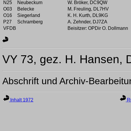
N25
Neubeckum
W. Bröker, DC9QW
O03
Belecke
M. Freuling, DL7HV
O16
Siegerland
K. H. Kurth, DL9KG
P27
Schramberg
A. Zehnder, DJ7ZA
VFDB
Beisitzer: OPDir O. Dollmann
VY 73, gez. H. Hansen, 
Abschrift und Archiv-Bearbeit
Inhalt 1972
Ru