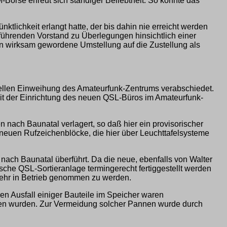
örse erfreut sich ständiger Beliebtheit. So konnte das
ktlichkeit erlangt hatte, der bis dahin nie erreicht werden
ührenden Vorstand zu Überlegungen hinsichtlich einer
en wirksam gewordene Umstellung auf die Zustellung als
ellen Einweihung des Amateurfunk-Zentrums verabschiedet.
it der Einrichtung des neuen QSL-Büros im Amateurfunk-
nach Baunatal verlagert, so daß hier ein provisorischer
neuen Rufzeichenblöcke, die hier über Leuchttafelsysteme
ach Baunatal überführt. Da die neue, ebenfalls von Walter
sche QSL-Sortieranlage termingerecht fertiggestellt werden
mehr in Betrieb genommen zu werden.
 Ausfall einiger Bauteile im Speicher waren
mmen wurden. Zur Vermeidung solcher Pannen wurde durch