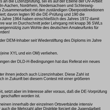
n die Lizenzprüfung, sei es auf der Ebene der OV-Arbeit
Köln-Aachen, Nordrhein, Niedersachsen und Schleswig-
n Zusammenarbeit mit den zuständigen Oberpostdirektionen
iert; davon legten 90 die DE-Prüfung und 190 die
 Jahre 1964 haben einschließlich des Jahres 1972 damit
hre war im Durchschnitt jeder Lehrgang mit knapp 36 SWLs
 uneigennützig zum Wohle des deutschen Amateurfunks für
erden!
der DEM-Inhaber seit Wiederstiftung des Diploms im Jahre
 (eine XYL und ein OM) verliehen.
erungen der DLD-H-Bedingungen hat das Referat ein neues
r ihnen jedoch auch Lizenzinhaber. Diese Zahl ist
ch in Zukunft bei diesem Contest mit einer größeren
 setzt aber im Interesse aller voraus, daß die DE-Vorprüfung
 geschaffen worden ist.
einen innerhalb der einzelnen Ortsverbände intensiv
ch die Mehrzahl aller Distrikte forciert die Jugendarbeit