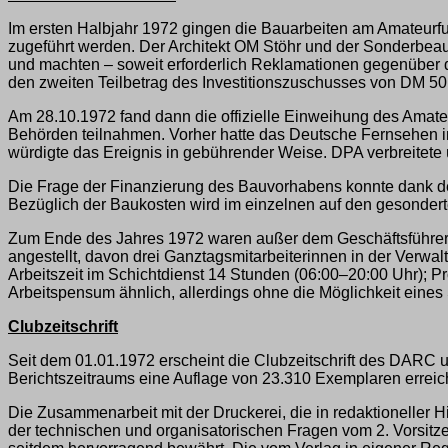
Im ersten Halbjahr 1972 gingen die Bauarbeiten am Amateurf
zugeführt werden. Der Architekt OM Stöhr und der Sonderbe
und machten – soweit erforderlich Reklamationen gegenüber
den zweiten Teilbetrag des Investitionszuschusses von DM 5
Am 28.10.1972 fand dann die offizielle Einweihung des Amateu
Behörden teilnahmen. Vorher hatte das Deutsche Fernsehen in
würdigte das Ereignis in gebührender Weise. DPA verbreitete 
Die Frage der Finanzierung des Bauvorhabens konnte dank des
Bezüglich der Baukosten wird im einzelnen auf den gesonder
Zum Ende des Jahres 1972 waren außer dem Geschäftsführer, 
angestellt, davon drei Ganztagsmitarbeiterinnen in der Verwal
Arbeitszeit im Schichtdienst 14 Stunden (06:00–20:00 Uhr); P
Arbeitspensum ähnlich, allerdings ohne die Möglichkeit eines
Clubzeitschrift
Seit dem 01.01.1972 erscheint die Clubzeitschrift des DARC u
Berichtszeitraums eine Auflage von 23.310 Exemplaren erreich
Die Zusammenarbeit mit der Druckerei, die in redaktioneller
der technischen und organisatorischen Fragen vom 2. Vorsitz