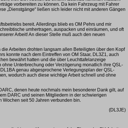
träge vorbereiten zu können. Da kein Fahrzeug mit Fahrer
ese „Dienstgänge“ ließen sich leider nicht mit anderen Gängen
sbetriebs bereit. Allerdings blieb es OM Pehrs und mir
Schreibtische umhertragen, auspacken und einräumen, und oft
 unserer Arbeit! An dieser Stelle muß auch den neuen
die Arbeiten drohten langsam allen Beteiligten über den Kopf
ehrs konnte nach dem Eintreffen von OM Staar, DL3Z1, auch
chen bewährt hatten und die über Leuchttafelanzeige
ben ohne Unterbrechung oder Verzögerung monatlich ihre QSL-
r mit DL1BA genau abgesprochene Verlegungsplan der QSL-
en, wodurch auch diese wichtige Arbeit schnell und ohne
DARC, denen heute nochmals mein besonderer Dank gilt, auf
dem DARC und seinen Mitgliedern in der schwierigen
en Wochen seit 50 Jahren verbunden bin.
(DL3JE)