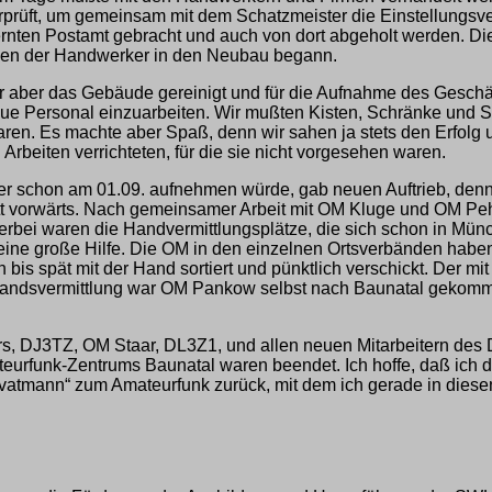
üft, um gemeinsam mit dem Schatzmeister die Einstellungsver
ernten Postamt gebracht und auch von dort abgeholt werden. Di
assen der Handwerker in den Neubau begann.
r aber das Gebäude gereinigt und für die Aufnahme des Geschäft
eue Personal einzuarbeiten. Wir mußten Kisten, Schränke und 
waren. Es machte aber Spaß, denn wir sahen ja stets den Erfolg
rbeiten verrichteten, für die sie nicht vorgesehen waren.
er schon am 01.09. aufnehmen würde, gab neuen Auftrieb, denn 
hritt vorwärts. Nach gemeinsamer Arbeit mit OM Kluge und OM P
erbei waren die Handvermittlungsplätze, die sich schon in Mün
e eine große Hilfe. Die OM in den einzelnen Ortsverbänden ha
h bis spät mit der Hand sortiert und pünktlich verschickt. De
uslandsvermittlung war OM Pankow selbst nach Baunatal gekomm
 DJ3TZ, OM Staar, DL3Z1, und allen neuen Mitarbeitern des 
teurfunk-Zentrums Baunatal waren beendet. Ich hoffe, daß ich 
rivatmann“ zum Amateurfunk zurück, mit dem ich gerade in dies