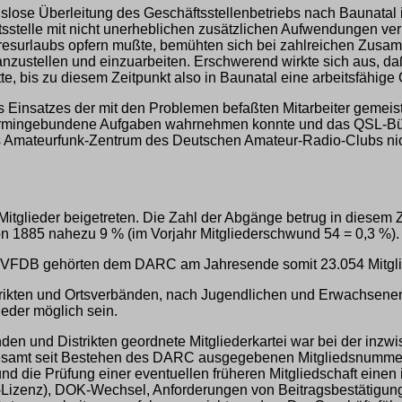
lose Überleitung des Geschäftsstellenbetriebs nach Baunatal in
sstelle mit nicht unerheblichen zusätzlichen Aufwendungen ver
resurlaubs opfern mußte, bemühten sich bei zahlreichen Zusa
en, anzustellen und einzuarbeiten. Erschwerend wirkte sich a
te, bis zu diesem Zeitpunkt also in Baunatal eine arbeitsfähige
es Einsatzes der mit den Problemen befaßten Mitarbeiter gemei
 termingebundene Aufgaben wahrnehmen konnte und das QSL-Bü
s Amateurfunk-Zentrum des Deutschen Amateur-Radio-Clubs nich
glieder beigetreten. Die Zahl der Abgänge betrug in diesem Z
 von 1885 nahezu 9 % (im Vorjahr Mitgliederschwund 54 = 0,3 %).
en VFDB gehörten dem DARC am Jahresende somit 23.054 Mitglie
istrikten und Ortsverbänden, nach Jugendlichen und Erwachsene
ieder möglich sein.
den und Distrikten geordnete Mitgliederkartei war bei der inzw
nsgesamt seit Bestehen des DARC ausgegebenen Mitgliedsnumme
nd die Prüfung einer eventuellen früheren Mitgliedschaft einen
Lizenz), DOK-Wechsel, Anforderungen von Beitragsbestätigung