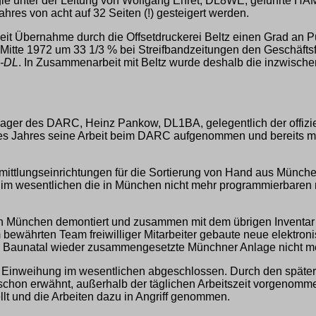
e unter der Leitung von Wolfgang Ehret, DL8WE, geführte HAM-B
es von acht auf 32 Seiten (!) gesteigert werden.
seit Übernahme durch die Offsetdruckerei Beltz einen Grad an Pün
itte 1972 um 33 1/3 % bei Streifbandzeitungen den Geschäftsf
q-DL
. In Zusammenarbeit mit Beltz wurde deshalb die inzwisch
ager des DARC, Heinz Pankow, DL1BA, gelegentlich der offizi
 des Jahres seine Arbeit beim DARC aufgenommen und bereits m
ttlungseinrichtungen für die Sortierung von Hand aus München 
e im wesentlichen die in München nicht mehr programmierbaren 
n München demontiert und zusammen mit dem übrigen Inventar n
bewährten Team freiwilliger Mitarbeiter gebaute neue elektroni
 in Baunatal wieder zusammengesetzte Münchner Anlage nicht 
Einweihung im wesentlichen abgeschlossen. Durch den späteren
e schon erwähnt, außerhalb der täglichen Arbeitszeit vorgeno
lt und die Arbeiten dazu in Angriff genommen.