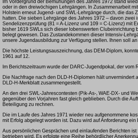
Im Vordergrund der Bemühungen des Jahres 1972 stand wieder
oder in den dreiwöchigen Lehrgängen. In Zusammenarbeit mit
Holstein erneut Jugend- und SWL-Lehrgänge durch, die das Z
hatten. Die sieben Lehrgänge des Jahres 1972 – davon zwei i
Sendelizenzprüfung (81 = A-Lizenz und 109 = C-Lizenz) mit 
bisher 1619 SWLs sich dieser lobenswerten Clubeinrichtung b
belegt gewesen. Das Zustandekommen dieser Intensiv-Lehrgäng
unsere Jugendausbildung zur Verfügung stellen. Ihnen soll 
Die höchste Leistungsauszeichnung, das DEM-Diplom, konnte i
1961 auf 12.
Im Berichtszeitraum wurde der DARC-Jugendpokal, der vom Ref
Die Nachfrage nach den DLD-H-Diplomen hält unvermindert an
DLD-H-Merkblatt zusammengestellt.
An den drei SWL-Jahrescontesten (Pik-As-, WAE-DX- und Weih
gegenüber den Vorjahren fast gleich geblieben. Durch die Auf
Beteiligung zu rechnen.
Die im Laufe des Jahres 1971 wieder neu aufgenommene kostenl
mit Erfolg abgelegt worden ist. Dazu wird auf Anforderung ei
Aus persönlichen Gesprächen und einlaufenden Berichten ist 
betrieben wird. Es erfolgte eine Reihe behördlicher Anerkenn