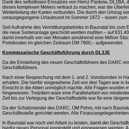
Dank des selbstlosen Einsatzes von Heinz Pankow, DL1BA, d
dieses komplexen Metiers vertraut zu machen, war die Überle
Weiterleitung der Karten verbunden. Die durch den Umzug vo
vorausgegangene Urlaubszeit im Sommer 1972 – waren zum Ja
Seit Aufnahme des Vermittlungsbetriebs in Baunatal bis zum En
die neue Sortieranlage geschickt werden mußten – auf 631.4
damit innerhalb von vier Monaten annähernd eine Million St
Portokosten im gleichen Zeitraum DM 7900,– aufgewendet.
Kommissarische Geschäftsführung durch DL3JE
Da die Einstellung des neuen Geschäftsführers des DARC eine
Geschäftsführers.
Nach einer Besprechung mit dem 1. und 2. Vorsitzenden in Han
erhalten. Die hierfür vorgesehene Zeit von drei Tagen war in
Einsicht in die Akten unmöglich machte. Alle Fragen wurden 
hingewiesen. Trotzdem wäre eine Parallelarbeit von mindesten
Zeit bis zur Verlegung der Geschäftsstelle war für eine längere
Da der Schatzmeister des DARC, OM Pehrs, mit nach Baunatal 
Geschäftsstelle gerichtet werden. Alle Finanzangelegenheite
In Baunatal war noch viel Arbeit zu leisten, damit der Ges
hierfür neues Personal eingestellt und eingewiesen werden.