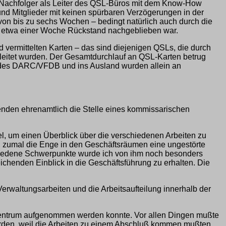
 Nachfolger als Leiter des QSL-Büros mit dem Know-How
und Mitglieder mit keinen spürbaren Verzögerungen in der
on bis zu sechs Wochen – bedingt natürlich auch durch die
n etwa einer Woche Rückstand nachgeblieben war.
d vermittelten Karten – das sind diejenigen QSLs, die durch
leitet wurden. Der Gesamtdurchlauf an QSL-Karten betrug
e des DARC/VFDB und ins Ausland wurden allein an
zenden ehrenamtlich die Stelle eines kommissarischen
l, um einen Überblick über die verschiedenen Arbeiten zu
n, zumal die Enge in den Geschäftsräumen eine ungestörte
schiedene Schwerpunkte wurde ich von ihm noch besonders
chenden Einblick in die Geschäftsführung zu erhalten. Die
rwaltungsarbeiten und die Arbeitsaufteilung innerhalb der
k-Zentrum aufgenommen werden konnte. Vor allen Dingen mußte
rden, weil die Arbeiten zu einem Abschluß kommen mußten.