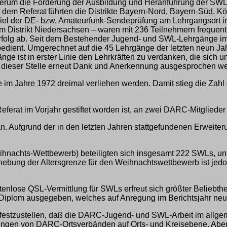
um die Förderung der Ausbildung und Heranführung der SWLs a
 dem Referat führten die Distrikte Bayern-Nord, Bayern-Süd, 
iel der DE- bzw. Amateurfunk-Sendeprüfung am Lehrgangsort i
m Distrikt Niedersachsen – waren mit 236 Teilnehmern frequent
Erfolg ab. Seit dem Bestehender Jugend- und SWL-Lehrgänge im
edient. Umgerechnet auf die 45 Lehrgänge der letzten neun Ja
e ist in erster Linie den Lehrkräften zu verdanken, die sich
an dieser Stelle erneut Dank und Anerkennung ausgesprochen w
m Jahre 1972 dreimal verliehen werden. Damit stieg die Zahl 
erat im Vorjahr gestiftet worden ist, an zwei DARC-Mitglieder
. Aufgrund der in den letzten Jahren stattgefundenen Erweit
nachts-Wettbewerb) beteiligten sich insgesamt 222 SWLs, unte
hebung der Altersgrenze für den Weihnachtswettbewerb ist jedo
ose QSL-Vermittlung für SWLs erfreut sich größter Beliebtheit,
n Diplom ausgegeben, welches auf Anregung im Berichtsjahr neu
festzustellen, daß die DARC-Jugend- und SWL-Arbeit im allgem
ungen von DARC-Ortsverbänden auf Orts- und Kreisebene. Aber au