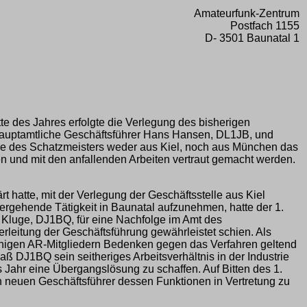
Amateurfunk-Zentrum
Postfach 1155
D- 3501 Baunatal 1
e des Jahres erfolgte die Verlegung des bisherigen
 hauptamtliche Geschäftsführer Hans Hansen, DL1JB, und
e des Schatzmeisters weder aus Kiel, noch aus München das
en und mit den anfallenden Arbeiten vertraut gemacht werden.
t hatte, mit der Verlegung der Geschäftsstelle aus Kiel
ergehende Tätigkeit in Baunatal aufzunehmen, hatte der 1.
 Kluge, DJ1BQ, für eine Nachfolge im Amt des
leitung der Geschäftsführung gewährleistet schien. Als
inigen AR-Mitgliedern Bedenken gegen das Verfahren geltend
ß DJ1BQ sein seitheriges Arbeitsverhältnis in der Industrie
s Jahr eine Übergangslösung zu schaffen. Auf Bitten des 1.
 neuen Geschäftsführer dessen Funktionen in Vertretung zu