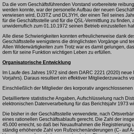
Da die vom Geschäftsführenden Vorstand vorbereitete reibungs
werden konnte, war der personelle Aufbau der neuen Geschäft
verwiesen wird, DJ3TZ und DL3YH, der einen Teil seines Jah
für die Geschäftsstelle und für die QSL-Vermittlung zu find
unwiderruflich zum 01.10.1972 seinen Betrieb einzustellen hat
Alle diese Schwierigkeiten konnten erfreulicherweise dank d
Geschäftsstelle wenigstens die dringlichsten Vorgänge und
Allen Widerwärtigkeiten zum Trotz war es damit gelungen, da
dem für seine Funktion wichtigen Leben zu erfüllen.
Organisatorische Entwicklung
Im Laufe des Jahres 1972 sind dem DARC 2221 (2020) neue Mit
Vorjahrs). Daraus resultiert ein effektiver Mitgliederzuwachs
Einschließlich der Mitglieder des korporativ angeschlossen
Detailliertere statistische Angaben, Aufschlüsselung nach D
elektronischen Datenverarbeitung für das Berichtsjahr 1973 w
Die bisher in der Geschäftsstelle verwendete, nach Ortsverbän
eines rationellen Geschäftsablaufs gerecht. Die Zahl der i
45.000 erreicht, so daß bei Neuaufnahmen die Registrierung u
ständig erhöhende Zahl von Rufzeichenänderungen (C- auf A-