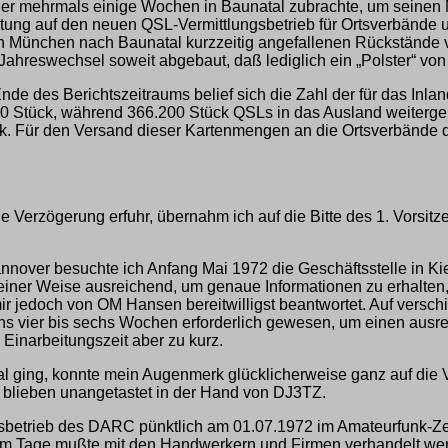
er mehrmals einige Wochen in Baunatal zubrachte, um seinen
itung auf den neuen QSL-Vermittlungsbetrieb für Ortsverbände 
n München nach Baunatal kurzzeitig angefallenen Rückstände v
hreswechsel soweit abgebaut, daß lediglich ein „Polster“ vo
de des Berichtszeitraums belief sich die Zahl der für das Inlan
00 Stück, während 366.200 Stück QSLs in das Ausland weiterge
ück. Für den Versand dieser Kartenmengen an die Ortsverbänd
 Verzögerung erfuhr, übernahm ich auf die Bitte des 1. Vorsit
nover besuchte ich Anfang Mai 1972 die Geschäftsstelle in Kie
 keiner Weise ausreichend, um genaue Informationen zu erhalte
mir jedoch von OM Hansen bereitwilligst beantwortet. Auf ver
s vier bis sechs Wochen erforderlich gewesen, um einen ausrei
 Einarbeitungszeit aber zu kurz.
ging, konnte mein Augenmerk glücklicherweise ganz auf die Ve
n blieben unangetastet in der Hand von DJ3TZ.
chäftsbetrieb des DARC pünktlich am 01.07.1972 im Amateurfun
 Am Tage mußte mit den Handwerkern und Firmen verhandelt we