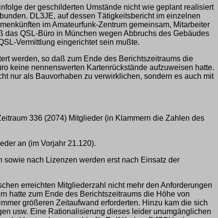
folge der geschilderten Umstände nicht wie geplant realisiert
bunden. DL3JE, auf dessen Tätigkeitsbericht im einzelnen
mmenkünften im Amateurfunk-Zentrum gemeinsam, Mitarbeiter
us, daß das QSL-Büro in München wegen Abbruchs des Gebäudes
 QSL-Vermittlung eingerichtet sein mußte.
stert werden, so daß zum Ende des Berichtszeitraums die
ro keine nennenswerten Kartenrückstände aufzuweisen hatte.
t nur als Bauvorhaben zu verwirklichen, sondern es auch mit
eitraum 336 (2074) Mitglieder (in Klammern die Zahlen des
der an (im Vorjahr 21.120).
n sowie nach Lizenzen werden erst nach Einsatz der
ischen erreichten Mitgliederzahl nicht mehr den Anforderungen
rn hatte zum Ende des Berichtszeitraums die Höhe von
 immer größeren Zeitaufwand erforderten. Hinzu kam die sich
en usw. Eine Rationalisierung dieses leider unumgänglichen