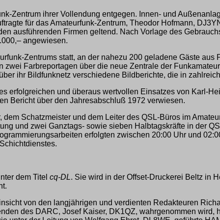
unk-Zentrum ihrer Vollendung entgegen. Innen- und Außenanlag
auftragte für das Amateurfunk-Zentrum, Theodor Hofmann, DJ
 den ausführenden Firmen geltend. Nach Vorlage des Gebrauch
0.000,– angewiesen.
rfunk-Zentrums statt, an der nahezu 200 geladene Gäste aus Po
 zwei Farbreportagen über die neue Zentrale der Funkamateure
über ihr Bildfunknetz verschiedene Bildberichte, die in zahlrei
 erfolgreichen und überaus wertvollen Einsatzes von Karl-Hei
ten Bericht über den Jahresabschluß 1972 verwiesen.
dem Schatzmeister und dem Leiter des QSL-Büros im Amateurfu
tung und zwei Ganztags- sowie sieben Halbtagskräfte in der QSL
rogrammierungsarbeiten erfolgten zwischen 20:00 Uhr und 02:00
 Schichtdienstes.
nter dem Titel
cq-DL
. Sie wird in der Offset-Druckerei Beltz i
t.
 Hinsicht von den langjährigen und verdienten Redakteuren Ric
enden des DARC, Josef Kaiser, DK1QZ, wahrgenommen wird, hat 