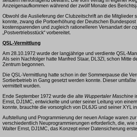
seitdem hervorragend bewährt. Die vom Verlag in eigener Regi
Anzeigenaufkommen während der zwölf Monate des Berichtsjahr
Obwohl die Auslieferung der Clubzeitschrift an die Mitglieder 
konnte, zwang die Portoerhöhung der Deutschen Bundespost M
kostensparenden und zugleich rationelleren Versandart der
c
„Postvertriebsstück“ vorbereitet.
QSL-Vermittlung
Am 28.10.1972 wurde der langjährige und verdiente QSL-Man
Als sein Nachfolger hatte Manfred Staar, DL3ZI, schon Mitte
Zentrum begonnen.
Die QSL-Vermittlung hatte schon in der Sommerpause die Vermi
Sortierbetrieb in Gang gesetzt werden konnte. Dieser umfaßt
vermittelt wurden.
Ende September 1972 wurde die alte
Wuppertaler Maschine
i
Ernst, DJ1MC, entwickelte und unter seiner Leitung von einem 
konnte, brauchte die vorsorglich von DL6JG und seiner XYL
Aufstellung und Programmierung der neuen Anlage waren zur 
verschiedentlich Neuprogrammierungen erforderlich, die, wi
Walter Ernst, DJ1MC, das Konzept einer Datensicherung erstel