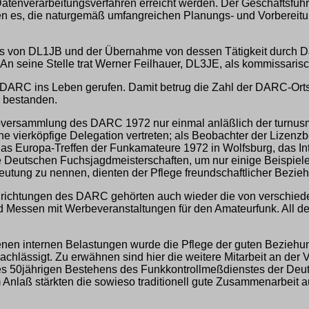
tenverarbeitungsverfahren erreicht werden. Der Geschäftsfüh
en es, die naturgemäß umfangreichen Planungs- und Vorbereitun
ns von DL1JB und der Übernahme von dessen Tätigkeit durch D
n seine Stelle trat Werner Feilhauer, DL3JE, als kommissarisc
 DARC ins Leben gerufen. Damit betrug die Zahl der DARC-Or
 bestanden.
Clubversammlung des DARC 1972 nur einmal anläßlich der tur
 vierköpfige Delegation vertreten; als Beobachter der Lizen
das Europa-Treffen der Funkamateure 1972 in Wolfsburg, das In
eutschen Fuchsjagdmeisterschaften, um nur einige Beispiele f
deutung zu nennen, dienten der Pflege freundschaftlicher Bez
nrichtungen des DARC gehörten auch wieder die von verschiede
d Messen mit Werbeveranstaltungen für den Amateurfunk. All den
enen internen Belastungen wurde die Pflege der guten Bezie
achlässigt. Zu erwähnen sind hier die weitere Mitarbeit an d
es 50jährigen Bestehens des Funkkontrollmeßdienstes der De
 Anlaß stärkten die sowieso traditionell gute Zusammenarbeit a