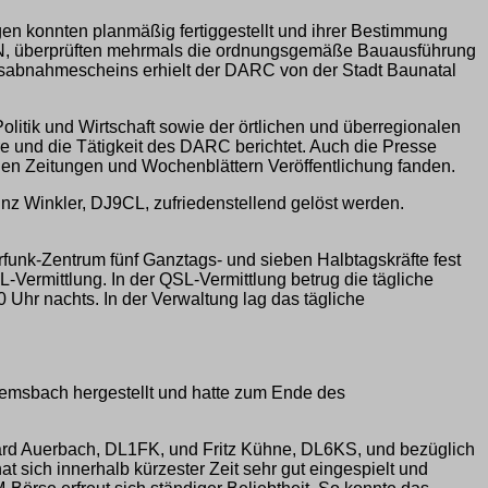
en konnten planmäßig fertiggestellt und ihrer Bestimmung
3YN, überprüften mehrmals die ordnungsgemäße Bauausführung
sabnahmescheins erhielt der DARC von der Stadt Baunatal
litik und Wirtschaft sowie der örtlichen und überregionalen
 und die Tätigkeit des DARC berichtet. Auch die Presse
chen Zeitungen und Wochenblättern Veröffentlichung fanden.
nz Winkler, DJ9CL, zufriedenstellend gelöst werden.
nk-Zentrum fünf Ganztags- und sieben Halbtagskräfte fest
-Vermittlung. In der QSL-Vermittlung betrug die tägliche
 Uhr nachts. In der Verwaltung lag das tägliche
n Hemsbach hergestellt und hatte zum Ende des
hard Auerbach, DL1FK, und Fritz Kühne, DL6KS, und bezüglich
sich innerhalb kürzester Zeit sehr gut eingespielt und