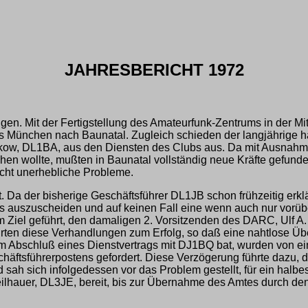
JAHRESBERICHT 1972
. Mit der Fertigstellung des Amateurfunk-Zentrums in der Mitt
aus München nach Baunatal. Zugleich schieden der langjährige
nkow, DL1BA, aus den Diensten des Clubs aus. Da mit Ausnahm
hen wollte, mußten in Baunatal vollständig neue Kräfte gefund
icht unerhebliche Probleme.
 Da der bisherige Geschäftsführer DL1JB schon frühzeitig erklär
bs auszuscheiden und auf keinen Fall eine wenn auch nur vorüb
Ziel geführt, den damaligen 2. Vorsitzenden des DARC, Ulf A.
ten diese Verhandlungen zum Erfolg, so daß eine nahtlose Über
m Abschluß eines Dienstvertrags mit DJ1BQ bat, wurden von e
äftsführerpostens gefordert. Diese Verzögerung führte dazu, da
d sah sich infolgedessen vor das Problem gestellt, für ein halbe
lhauer, DL3JE, bereit, bis zur Übernahme des Amtes durch den