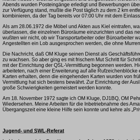
Abends wurden Posteingänge erledigt und Bewerbungen überpr
zur Verfügung stand, mußte die Post täglich zu dem 2 km entf
kombinieren, da der Tag bereits vor 07:00 Uhr mit dem Einl
Als am 28.06.1972 die Möbel und Akten aus Kiel eintrafen, wa
überlassen, die einzelnen Büroräume einzurichten und das n
wußten wir nicht, ob wir Transportarbeiter oder Büroarbeiter 
Angestellten ein Lob ausgesprochen werden, die ohne Murren A
Die Nachricht, daß OM Kluge seinen Dienst als Geschäftsführ
zu wachsen. So aber ging es mit frischem Mut Schritt für Sc
mit der Einrichtung der QSL-Vermittlung begonnen werden. Hi
arbeiteten, nach einer Erweiterung auf alle Rufzeichenblöck
Karten erhalten, denn die eingehenden Karten wurden von frü
Vermittlung hat sich bestens bewährt. Zur Einrichtung der A
große Schwierigkeiten gemeistert werden konnte.
Am 18. November 1972 sagte ich OM Kluge, DJ1BQ, OM Pehrs,
Wiedersehen. Meine Arbeiten für die Inbetriebnahme des Ama
Übergangszeit eine kleine Hilfe sein konnte und kehre als „P
Jugend- und SWL-Referat