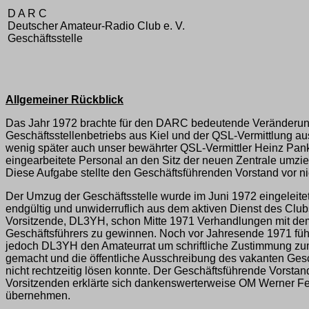
D A R C
Deutscher Amateur-Radio Club e. V.
Geschäftsstelle
Allgemeiner Rückblick
Das Jahr 1972 brachte für den DARC bedeutende Veränderungen
Geschäftsstellenbetriebs aus Kiel und der QSL-Vermittlung 
wenig später auch unser bewährter QSL-Vermittler Heinz Pa
eingearbeitete Personal an den Sitz der neuen Zentrale umzie
Diese Aufgabe stellte den Geschäftsführenden Vorstand vor n
Der Umzug der Geschäftsstelle wurde im Juni 1972 eingeleitet.
endgültig und unwiderruflich aus dem aktiven Dienst des Clu
Vorsitzende, DL3YH, schon Mitte 1971 Verhandlungen mit dem 
Geschäftsführers zu gewinnen. Noch vor Jahresende 1971 führ
jedoch DL3YH den Amateurrat um schriftliche Zustimmung zu
gemacht und die öffentliche Ausschreibung des vakanten Gesch
nicht rechtzeitig lösen konnte. Der Geschäftsführende Vorstan
Vorsitzenden erklärte sich dankenswerterweise OM Werner Fei
übernehmen.