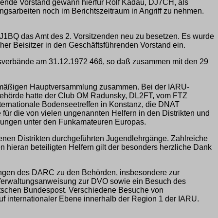
rende Vorstand gewann hierfür Rolf Kadau, DJ7CH, als
gsarbeiten noch im Berichtszeitraum in Angriff zu nehmen.
J1BQ das Amt des 2. Vorsitzenden neu zu besetzen. Es wurde
her Beisitzer in den Geschäftsführenden Vorstand ein.
tsverbände am 31.12.1972 466, so daß zusammen mit den 29
nusmäßigen Hauptversammlung zusammen. Bei der IARU-
zbehörde hatte der Club OM Radunsky, DL2FT, vom FTZ
ternationale Bodenseetreffen in Konstanz, die DNAT
ür die von vielen ungenannten Helfern in den Distrikten und
iehungen unter den Funkamateuren Europas.
nen Distrikten durchgeführten Jugendlehrgänge. Zahlreiche
 hieran beteiligten Helfern gilt der besonders herzliche Dank
hungen des DARC zu den Behörden, insbesondere zur
er Verwaltungsanweisung zur DVO sowie ein Besuch des
utschen Bundespost. Verschiedene Besuche von
uf internationaler Ebene innerhalb der Region 1 der IARU.