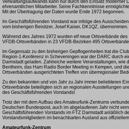
Verwaltungsaufwands kann nur durch den Einsatz moderner Da
ehrenamtlichen Mitarbeiter. Seine Fachkenntnisse ermöglicht
Mit der Übertragung der Daten wurde Ende 1972 begonnen.
Im Geschäftsführenden Vorstand war infolge des Ausscheide
vom bisherigen Beisitzer, Josef Kaiser, DK1QZ, übernommen. A
Während des Jahres 1972 wurden elf neue Ortsverbände des
VFDB-Ortsverbänden in 23 VFDB-Bezirken 495 Ortsverbände
Im Gegensatz zu den bisherigen Gepflogenheiten trat die 
Region-1-Konferenz in Scheveningen war der DARC durch eine
Darmstadt geladen. Zahlreiche weitere Veranstaltungen, wie 
Bentheim, das Ham Radio Border Meeting in Kempen, und die D
Ortsverbänden ausgerichteten Treffen von überregionaler Be
Zu den bekannten und von Jahr zu Jahr immer beliebteren Ei
Ortsverbände beteiligten sich an regionalen Ausstellungen un
des Geschäftsführenden Vorstands!
Trotz der mit dem Aufbau des Amateurfunk-Zentrums verbund
Deutschen Bundespost, auch im abgelaufenen Jahr nicht vern
Geschäftsführenden Vorstands im FTZ Darmstadt anläßlich d
Vorstandsmitgliedern im benachbarten Ausland aus offiziellem
Amateurfunk-Zentrum