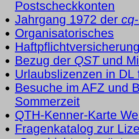
Postscheckkonten
Jahrgang 1972 der
cq
Organisatorisches
Haftpflichtversicherun
Bezug der
QST
und Mi
Urlaubslizenzen in DL 
Besuche im AFZ und Be
Sommerzeit
QTH-Kenner-Karte We
Fragenkatalog zur Liz